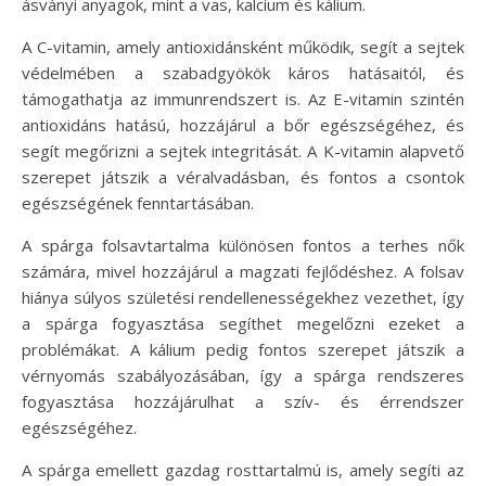
ásványi anyagok, mint a vas, kalcium és kálium.
A C-vitamin, amely antioxidánsként működik, segít a sejtek
védelmében a szabadgyökök káros hatásaitól, és
támogathatja az immunrendszert is. Az E-vitamin szintén
antioxidáns hatású, hozzájárul a bőr egészségéhez, és
segít megőrizni a sejtek integritását. A K-vitamin alapvető
szerepet játszik a véralvadásban, és fontos a csontok
egészségének fenntartásában.
A spárga folsavtartalma különösen fontos a terhes nők
számára, mivel hozzájárul a magzati fejlődéshez. A folsav
hiánya súlyos születési rendellenességekhez vezethet, így
a spárga fogyasztása segíthet megelőzni ezeket a
problémákat. A kálium pedig fontos szerepet játszik a
vérnyomás szabályozásában, így a spárga rendszeres
fogyasztása hozzájárulhat a szív- és érrendszer
egészségéhez.
A spárga emellett gazdag rosttartalmú is, amely segíti az