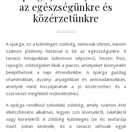
az egészségünkre és
közérzetünkre
2025.07.02.
A spárga, ez a különleges zöldség, nemcsak ízletes, hanem
számos jótékony hatással is bír az egészségünkre. A
tavaszi hónapokban különösen népszerű, hiszen friss,
ropogós zöldségeket kínál a piacon, amelyeket könnyedén
beépíthetünk a napi étrendünkbe. A spárga gazdag
vitaminokban, ásványi anyagokban és antioxidánsokban,
amelyek mind hozzájárulnak a jó közérzethez és a
szervezet megfelelő működéséhez.
A spárga rendkívül sokoldalú zöldség, amely számos étel
elkészítésére alkalmas, legyen szó levesekről, salátákról
vagy köretekről. A zöldség különleges íze és textúrája
miatt sokan kedvelik, és a tavaszi időszak egyik