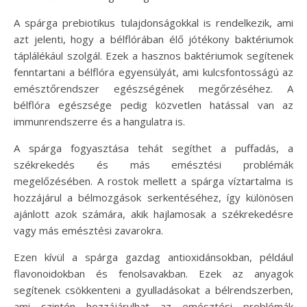
A spárga prebiotikus tulajdonságokkal is rendelkezik, ami
azt jelenti, hogy a bélflórában élő jótékony baktériumok
táplálékául szolgál. Ezek a hasznos baktériumok segítenek
fenntartani a bélflóra egyensúlyát, ami kulcsfontosságú az
emésztőrendszer egészségének megőrzéséhez. A
bélflóra egészsége pedig közvetlen hatással van az
immunrendszerre és a hangulatra is.
A spárga fogyasztása tehát segíthet a puffadás, a
székrekedés és más emésztési problémák
megelőzésében. A rostok mellett a spárga víztartalma is
hozzájárul a bélmozgások serkentéséhez, így különösen
ajánlott azok számára, akik hajlamosak a székrekedésre
vagy más emésztési zavarokra.
Ezen kívül a spárga gazdag antioxidánsokban, például
flavonoidokban és fenolsavakban. Ezek az anyagok
segítenek csökkenteni a gyulladásokat a bélrendszerben,
ami szintén hozzájárulhat az emésztési problémák