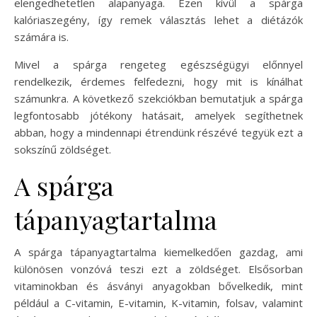
elengedhetetlen alapanyaga. Ezen kívül a spárga
kalóriaszegény, így remek választás lehet a diétázók
számára is.
Mivel a spárga rengeteg egészségügyi előnnyel
rendelkezik, érdemes felfedezni, hogy mit is kínálhat
számunkra. A következő szekciókban bemutatjuk a spárga
legfontosabb jótékony hatásait, amelyek segíthetnek
abban, hogy a mindennapi étrendünk részévé tegyük ezt a
sokszínű zöldséget.
A spárga
tápanyagtartalma
A spárga tápanyagtartalma kiemelkedően gazdag, ami
különösen vonzóvá teszi ezt a zöldséget. Elsősorban
vitaminokban és ásványi anyagokban bővelkedik, mint
például a C-vitamin, E-vitamin, K-vitamin, folsav, valamint