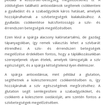
zöldségben található antioxidánsok segítenek csökkenteni
a gyulladást és a szabadgyökök káros hatásait, amelyek
hozzájárulhatnak a szívbetegségek kialakulásához. A
gyulladás csökkentése kulcsfontosságú a szív- és
érrendszeri betegségek megelőzésében.
Ezen kívül a spárga alacsony kalóriatartalmú, de gazdag
tápanyagokban, így remek választás lehet a szívbarát
étrendhez. A szív- és érrendszeri betegségek
megelőzése érdekében fontos, hogy a táplálkozásunkban
szerepeljenek olyan ételek, amelyek támogatják a szív
egészségét, és a spárga kétségtelenül ilyen élelmiszer.
A spárga antioxidánsai, mint például a glutation,
segíthetnek a koleszterinszint csökkentésében is, így
hozzájárulnak a szív egészségének megőrzéséhez. A
glutation segít semlegesíteni a szabadgyököket, és
csökkenti a koleszterin oxidációját, ami szintén fontos a
szívbetegségek megelőzésében.