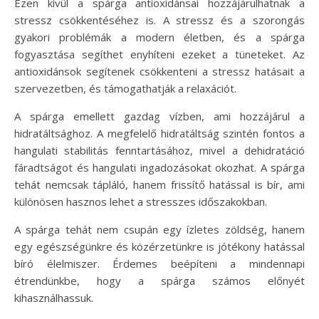
Ezen kívül a spárga antioxidánsai hozzájárulhatnak a
stressz csökkentéséhez is. A stressz és a szorongás
gyakori problémák a modern életben, és a spárga
fogyasztása segíthet enyhíteni ezeket a tüneteket. Az
antioxidánsok segítenek csökkenteni a stressz hatásait a
szervezetben, és támogathatják a relaxációt.
A spárga emellett gazdag vízben, ami hozzájárul a
hidratáltsághoz. A megfelelő hidratáltság szintén fontos a
hangulati stabilitás fenntartásához, mivel a dehidratáció
fáradtságot és hangulati ingadozásokat okozhat. A spárga
tehát nemcsak tápláló, hanem frissítő hatással is bír, ami
különösen hasznos lehet a stresszes időszakokban.
A spárga tehát nem csupán egy ízletes zöldség, hanem
egy egészségünkre és közérzetünkre is jótékony hatással
bíró élelmiszer. Érdemes beépíteni a mindennapi
étrendünkbe, hogy a spárga számos előnyét
kihasználhassuk.