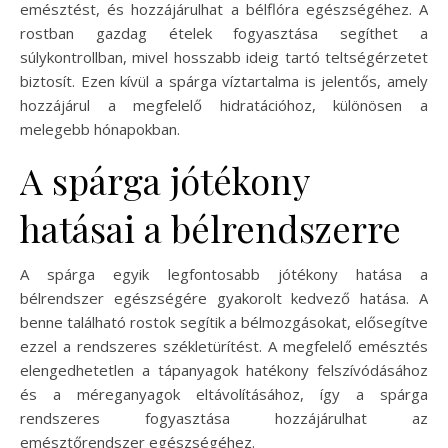
emésztést, és hozzájárulhat a bélflóra egészségéhez. A
rostban gazdag ételek fogyasztása segíthet a
súlykontrollban, mivel hosszabb ideig tartó teltségérzetet
biztosít. Ezen kívül a spárga víztartalma is jelentős, amely
hozzájárul a megfelelő hidratációhoz, különösen a
melegebb hónapokban.
A spárga jótékony
hatásai a bélrendszerre
A spárga egyik legfontosabb jótékony hatása a
bélrendszer egészségére gyakorolt kedvező hatása. A
benne található rostok segítik a bélmozgásokat, elősegítve
ezzel a rendszeres székletürítést. A megfelelő emésztés
elengedhetetlen a tápanyagok hatékony felszívódásához
és a méreganyagok eltávolításához, így a spárga
rendszeres fogyasztása hozzájárulhat az
emésztőrendszer egészségéhez.