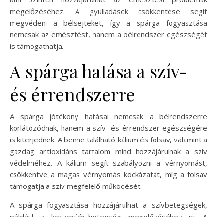
megelőzéséhez. A gyulladások csökkentése segít
megvédeni a bélsejteket, így a spárga fogyasztása
nemcsak az emésztést, hanem a bélrendszer egészségét
is támogathatja.
A spárga hatása a szív-
és érrendszerre
A spárga jótékony hatásai nemcsak a bélrendszerre
korlátozódnak, hanem a szív- és érrendszer egészségére
is kiterjednek. A benne található kálium és folsav, valamint a
gazdag antioxidáns tartalom mind hozzájárulnak a szív
védelméhez. A kálium segít szabályozni a vérnyomást,
csökkentve a magas vérnyomás kockázatát, míg a folsav
támogatja a szív megfelelő működését.
A spárga fogyasztása hozzájárulhat a szívbetegségek,
például a koszorúér-betegség megelőzéséhez is. A