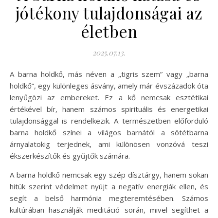
jótékony tulajdonságai az
életben
2025.07.13.
A barna holdkő, más néven a „tigris szem” vagy „barna
holdkő”, egy különleges ásvány, amely már évszázadok óta
lenyűgözi az embereket. Ez a kő nemcsak esztétikai
értékével bír, hanem számos spirituális és energetikai
tulajdonsággal is rendelkezik. A természetben előforduló
barna holdkő színei a világos barnától a sötétbarna
árnyalatokig terjednek, ami különösen vonzóvá teszi
ékszerkészítők és gyűjtők számára.
A barna holdkő nemcsak egy szép dísztárgy, hanem sokan
hitük szerint védelmet nyújt a negatív energiák ellen, és
segít a belső harmónia megteremtésében. Számos
kultúrában használják meditáció során, mivel segíthet a