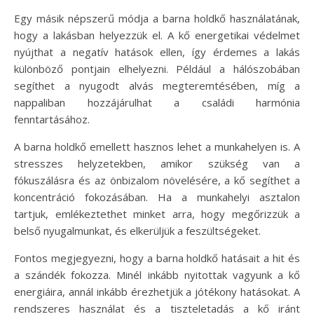
Egy másik népszerű módja a barna holdkő használatának,
hogy a lakásban helyezzük el. A kő energetikai védelmet
nyújthat a negatív hatások ellen, így érdemes a lakás
különböző pontjain elhelyezni. Például a hálószobában
segíthet a nyugodt alvás megteremtésében, míg a
nappaliban hozzájárulhat a családi harmónia
fenntartásához.
A barna holdkő emellett hasznos lehet a munkahelyen is. A
stresszes helyzetekben, amikor szükség van a
fókuszálásra és az önbizalom növelésére, a kő segíthet a
koncentráció fokozásában. Ha a munkahelyi asztalon
tartjuk, emlékeztethet minket arra, hogy megőrizzük a
belső nyugalmunkat, és elkerüljük a feszültségeket.
Fontos megjegyezni, hogy a barna holdkő hatásait a hit és
a szándék fokozza. Minél inkább nyitottak vagyunk a kő
energiáira, annál inkább érezhetjük a jótékony hatásokat. A
rendszeres használat és a tiszteletadás a kő iránt