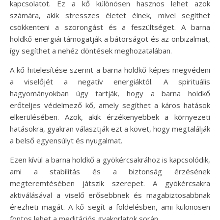
kapcsolatot. Ez a kő különösen hasznos lehet azok
számára, akik stresszes életet élnek, mivel segíthet
csökkenteni a szorongást és a feszültséget. A barna
holdkő energiái támogatják a bátorságot és az önbizalmat,
így segíthet a nehéz döntések meghozatalában.
A kő hitelesítése szerint a barna holdkő képes megvédeni
a viselőjét a negatív energiáktól. A spirituális
hagyományokban úgy tartják, hogy a barna holdkő
erőteljes védelmező kő, amely segíthet a káros hatások
elkerülésében. Azok, akik érzékenyebbek a környezeti
hatásokra, gyakran választják ezt a követ, hogy megtalálják
a belső egyensúlyt és nyugalmat.
Ezen kívül a barna holdkő a gyökércsakrához is kapcsolódik,
ami a stabilitás és a biztonság érzésének
megteremtésében játszik szerepet. A gyökércsakra
aktiválásával a viselő erősebbnek és magabiztosabbnak
érezheti magát. A kő segít a földelésben, ami különösen
fontos lehet a meditációs gyakorlatok során.