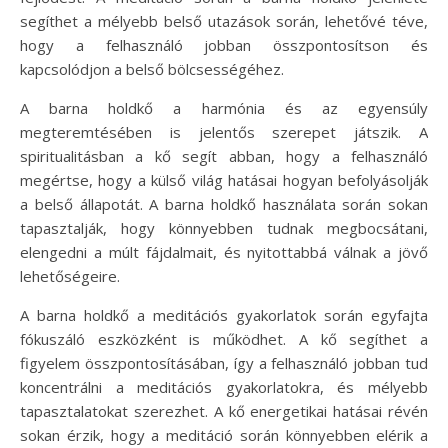
segíthet a mélyebb belső utazások során, lehetővé téve,
hogy a felhasználó jobban összpontosítson és
kapcsolódjon a belső bölcsességéhez.
A barna holdkő a harmónia és az egyensúly
megteremtésében is jelentős szerepet játszik. A
spiritualitásban a kő segít abban, hogy a felhasználó
megértse, hogy a külső világ hatásai hogyan befolyásolják
a belső állapotát. A barna holdkő használata során sokan
tapasztalják, hogy könnyebben tudnak megbocsátani,
elengedni a múlt fájdalmait, és nyitottabbá válnak a jövő
lehetőségeire.
A barna holdkő a meditációs gyakorlatok során egyfajta
fókuszáló eszközként is működhet. A kő segíthet a
figyelem összpontosításában, így a felhasználó jobban tud
koncentrálni a meditációs gyakorlatokra, és mélyebb
tapasztalatokat szerezhet. A kő energetikai hatásai révén
sokan érzik, hogy a meditáció során könnyebben elérik a