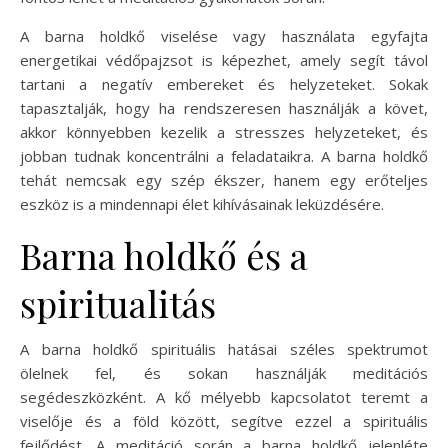
A barna holdkő viselése vagy használata egyfajta
energetikai védőpajzsot is képezhet, amely segít távol
tartani a negatív embereket és helyzeteket. Sokak
tapasztalják, hogy ha rendszeresen használják a követ,
akkor könnyebben kezelik a stresszes helyzeteket, és
jobban tudnak koncentrálni a feladataikra. A barna holdkő
tehát nemcsak egy szép ékszer, hanem egy erőteljes
eszköz is a mindennapi élet kihívásainak leküzdésére.
Barna holdkő és a
spiritualitás
A barna holdkő spirituális hatásai széles spektrumot
ölelnek fel, és sokan használják meditációs
segédeszközként. A kő mélyebb kapcsolatot teremt a
viselője és a föld között, segítve ezzel a spirituális
fejlődést. A meditáció során a barna holdkő jelenléte