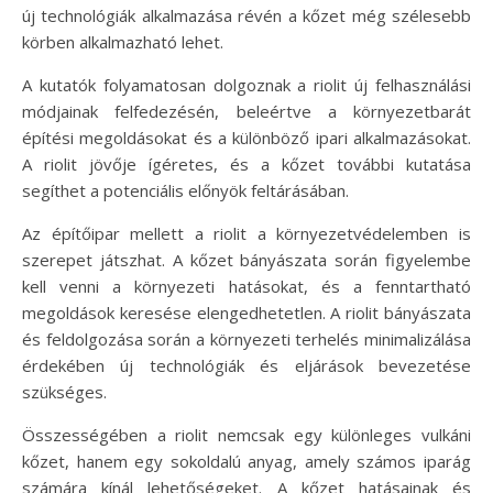
új technológiák alkalmazása révén a kőzet még szélesebb
körben alkalmazható lehet.
A kutatók folyamatosan dolgoznak a riolit új felhasználási
módjainak felfedezésén, beleértve a környezetbarát
építési megoldásokat és a különböző ipari alkalmazásokat.
A riolit jövője ígéretes, és a kőzet további kutatása
segíthet a potenciális előnyök feltárásában.
Az építőipar mellett a riolit a környezetvédelemben is
szerepet játszhat. A kőzet bányászata során figyelembe
kell venni a környezeti hatásokat, és a fenntartható
megoldások keresése elengedhetetlen. A riolit bányászata
és feldolgozása során a környezeti terhelés minimalizálása
érdekében új technológiák és eljárások bevezetése
szükséges.
Összességében a riolit nemcsak egy különleges vulkáni
kőzet, hanem egy sokoldalú anyag, amely számos iparág
számára kínál lehetőségeket. A kőzet hatásainak és