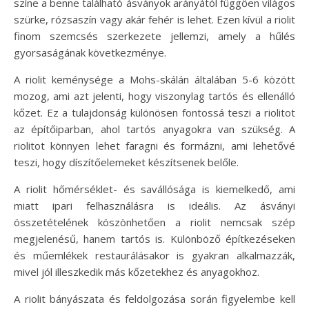
színe a benne található ásványok arányától függően világos
szürke, rózsaszín vagy akár fehér is lehet. Ezen kívül a riolit
finom szemcsés szerkezete jellemzi, amely a hűlés
gyorsaságának következménye.
A riolit keménysége a Mohs-skálán általában 5-6 között
mozog, ami azt jelenti, hogy viszonylag tartós és ellenálló
kőzet. Ez a tulajdonság különösen fontossá teszi a riolitot
az építőiparban, ahol tartós anyagokra van szükség. A
riolitot könnyen lehet faragni és formázni, ami lehetővé
teszi, hogy díszítőelemeket készítsenek belőle.
A riolit hőmérséklet- és savállósága is kiemelkedő, ami
miatt ipari felhasználásra is ideális. Az ásványi
összetételének köszönhetően a riolit nemcsak szép
megjelenésű, hanem tartós is. Különböző építkezéseken
és műemlékek restaurálásakor is gyakran alkalmazzák,
mivel jól illeszkedik más kőzetekhez és anyagokhoz.
A riolit bányászata és feldolgozása során figyelembe kell