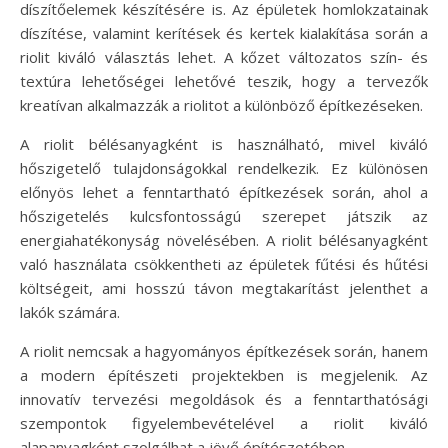
díszítőelemek készítésére is. Az épületek homlokzatainak
díszítése, valamint kerítések és kertek kialakítása során a
riolit kiváló választás lehet. A kőzet változatos szín- és
textúra lehetőségei lehetővé teszik, hogy a tervezők
kreatívan alkalmazzák a riolitot a különböző építkezéseken.
A riolit bélésanyagként is használható, mivel kiváló
hőszigetelő tulajdonságokkal rendelkezik. Ez különösen
előnyös lehet a fenntartható építkezések során, ahol a
hőszigetelés kulcsfontosságú szerepet játszik az
energiahatékonyság növelésében. A riolit bélésanyagként
való használata csökkentheti az épületek fűtési és hűtési
költségeit, ami hosszú távon megtakarítást jelenthet a
lakók számára.
A riolit nemcsak a hagyományos építkezések során, hanem
a modern építészeti projektekben is megjelenik. Az
innovatív tervezési megoldások és a fenntarthatósági
szempontok figyelembevételével a riolit kiváló
alapanyagként szolgálhat a jövő építészetében.