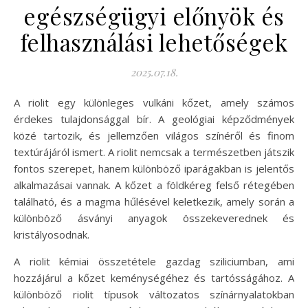
egészségügyi előnyök és
felhasználási lehetőségek
2025.07.18.
A riolit egy különleges vulkáni kőzet, amely számos
érdekes tulajdonsággal bír. A geológiai képződmények
közé tartozik, és jellemzően világos színéről és finom
textúrájáról ismert. A riolit nemcsak a természetben játszik
fontos szerepet, hanem különböző iparágakban is jelentős
alkalmazásai vannak. A kőzet a földkéreg felső rétegében
található, és a magma hűlésével keletkezik, amely során a
különböző ásványi anyagok összekeverednek és
kristályosodnak.
A riolit kémiai összetétele gazdag sziliciumban, ami
hozzájárul a kőzet keménységéhez és tartósságához. A
különböző riolit típusok változatos színárnyalatokban