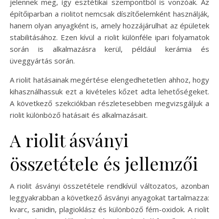
jelennek meg, így esztétikai szempontból is vonzóak. Az
építőiparban a riolitot nemcsak díszítőelemként használják,
hanem olyan anyagként is, amely hozzájárulhat az épületek
stabilitásához. Ezen kívül a riolit különféle ipari folyamatok
során is alkalmazásra kerül, például kerámia és
üveggyártás során.
A riolit hatásainak megértése elengedhetetlen ahhoz, hogy
kihasználhassuk ezt a kivételes kőzet adta lehetőségeket.
A következő szekciókban részletesebben megvizsgáljuk a
riolit különböző hatásait és alkalmazásait.
A riolit ásványi
összetétele és jellemzői
A riolit ásványi összetétele rendkívül változatos, azonban
leggyakrabban a következő ásványi anyagokat tartalmazza:
kvarc, sanidin, plagioklász és különböző fém-oxidok. A riolit