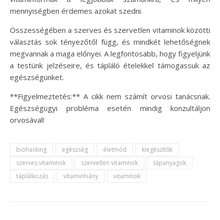
mennyiségben érdemes azokat szedni.
Összességében a szerves és szervetlen vitaminok közötti
választás sok tényezőtől függ, és mindkét lehetőségnek
megvannak a maga előnyei. A legfontosabb, hogy figyeljünk
a testünk jelzéseire, és tápláló ételekkel támogassuk az
egészségünket.
**Figyelmeztetés:** A cikk nem számít orvosi tanácsnak.
Egészségügyi probléma esetén mindig konzultáljon
orvosával!
biohacking
egészség
életmód
kiegészítők
szerves vitaminok
szervetlen vitaminok
tápanyagok
táplálkozás
vitaminhiány
vitaminok