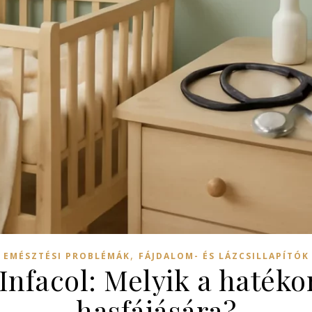
,
EMÉSZTÉSI PROBLÉMÁK
FÁJDALOM- ÉS LÁZCSILLAPÍTÓK
Infacol: Melyik a haték
hasfájására?