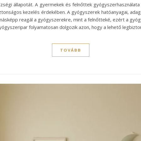
észségi állapotát. A gyermekek és felnőttek gyógyszerhasználata
tonságos kezelés érdekében. A gyógyszerek hatóanyagai, adago
sképp reagál a gyógyszerekre, mint a felnőtteké, ezért a gyógys
a gyógyszeripar folyamatosan dolgozik azon, hogy a lehető legbi
TOVÁBB