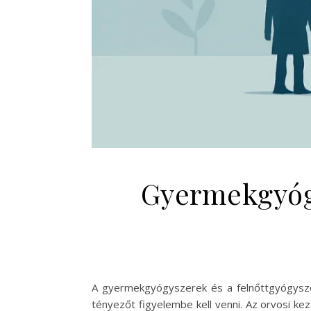
Gyermekgyógy
A gyermekgyógyszerek és a felnőttgyógysz
tényezőt figyelembe kell venni. Az orvosi k