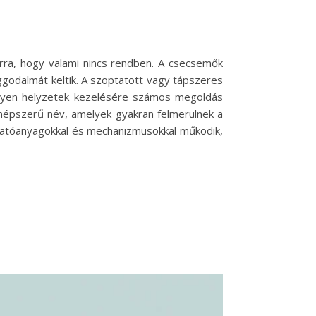
 arra, hogy valami nincs rendben. A csecsemők
godalmát keltik. A szoptatott vagy tápszeres
ilyen helyzetek kezelésére számos megoldás
 népszerű név, amelyek gyakran felmerülnek a
hatóanyagokkal és mechanizmusokkal működik,