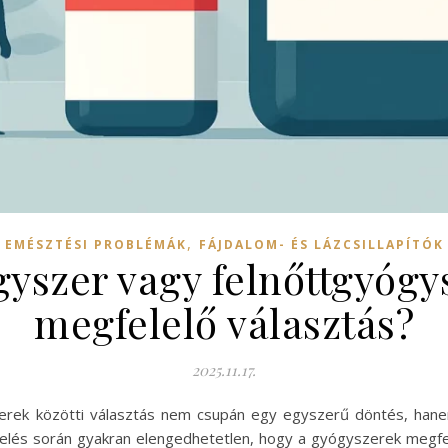
,
EMÉSZTÉSI PROBLÉMÁK
FÁJDALOM- ÉS LÁZCSILLAPÍTÓK
szer vagy felnőttgyógys
megfelelő választás?
2025.11.17.
erek közötti választás nem csupán egy egyszerű döntés, han
ezelés során gyakran elengedhetetlen, hogy a gyógyszerek megf