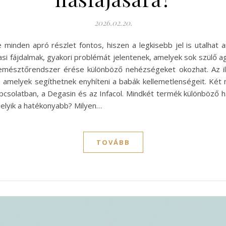
2026.02.20.
 minden apró részlet fontos, hiszen a legkisebb jel is utalhat
i fájdalmak, gyakori problémát jelentenek, amelyek sok szülő ag
 emésztőrendszer érése különböző nehézségeket okozhat. Az 
t, amelyek segíthetnek enyhíteni a babák kellemetlenségeit. Két
solatban, a Degasin és az Infacol. Mindkét termék különböző 
Melyik a hatékonyabb? Milyen…
TOVÁBB