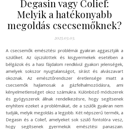
Degasin vagy Colief:
Melyik a hatékonyabb
megoldás csecsemőknek?
2025.03.03.
A csecsemők emésztési problémái gyakran aggasztják a
szülőket. Az újszülöttek és kisgyermekek esetében a
bélgázok és a hasi fájdalom rendkívül gyakori jelenségek,
amelyek sokszor nyugtalanságot, sírást és alvászavart
okoznak. Az emésztőrendszer éretlensége miatt a
csecsemők hajlamosak a gázfelhalmozódásra, ami
kényelmetlenséget okoz számukra. Különböző módszerek
és gyógyszerek állnak rendelkezésre, hogy segítsenek
enyhíteni ezeket a problémákat, de a szülők gyakran nem
tudják, melyik megoldás a legjobb. Két népszerű termék, a
Degasin és a Colief, amelyeket sok szülő fontolóra vesz,
hogy segítsenek gyermekük emésztési panaszain.