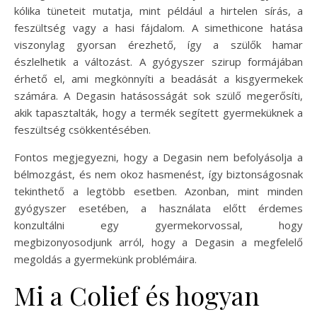
kólika tüneteit mutatja, mint például a hirtelen sírás, a
feszültség vagy a hasi fájdalom. A simethicone hatása
viszonylag gyorsan érezhető, így a szülők hamar
észlelhetik a változást. A gyógyszer szirup formájában
érhető el, ami megkönnyíti a beadását a kisgyermekek
számára. A Degasin hatásosságát sok szülő megerősíti,
akik tapasztalták, hogy a termék segített gyermeküknek a
feszültség csökkentésében.
Fontos megjegyezni, hogy a Degasin nem befolyásolja a
bélmozgást, és nem okoz hasmenést, így biztonságosnak
tekinthető a legtöbb esetben. Azonban, mint minden
gyógyszer esetében, a használata előtt érdemes
konzultálni egy gyermekorvossal, hogy
megbizonyosodjunk arról, hogy a Degasin a megfelelő
megoldás a gyermekünk problémáira.
Mi a Colief és hogyan