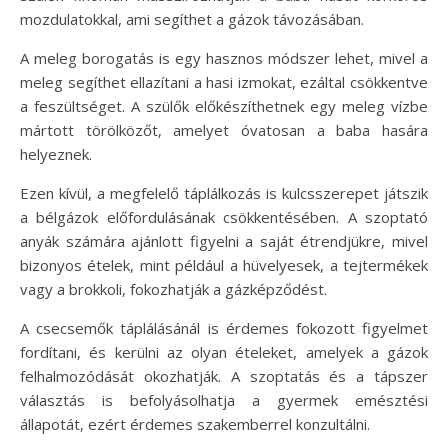
mozdulatokkal, ami segíthet a gázok távozásában.
A meleg borogatás is egy hasznos módszer lehet, mivel a
meleg segíthet ellazítani a hasi izmokat, ezáltal csökkentve
a feszültséget. A szülők előkészíthetnek egy meleg vízbe
mártott törölközőt, amelyet óvatosan a baba hasára
helyeznek.
Ezen kívül, a megfelelő táplálkozás is kulcsszerepet játszik
a bélgázok előfordulásának csökkentésében. A szoptató
anyák számára ajánlott figyelni a saját étrendjükre, mivel
bizonyos ételek, mint például a hüvelyesek, a tejtermékek
vagy a brokkoli, fokozhatják a gázképződést.
A csecsemők táplálásánál is érdemes fokozott figyelmet
fordítani, és kerülni az olyan ételeket, amelyek a gázok
felhalmozódását okozhatják. A szoptatás és a tápszer
választás is befolyásolhatja a gyermek emésztési
állapotát, ezért érdemes szakemberrel konzultálni.