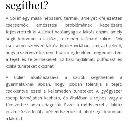
segíthet?
A Colief egy másik népszerű termék, amelyet kifejezetten
csecsemők emésztési problémáinak kezelésére
fejlesztettek ki. A Colief hatóanyaga a laktáz enzim, amely
segít lebontani a laktózt, a tejben található cukrot. Sok
csecsemő szenved laktóz intoleranciában, ami azt jelenti,
hogy a szervezetük nem tudja megfelelően megemészteni
a tejet és tejtermékeket. Ez hasi fájdalmat, puffadást és
kólika tüneteket okozhat.
A Colief alkalmazásával a szülők segíthetnek a
gyermeküknek abban, hogy jobban tolerálja a tejet,
csökkentve ezzel a kellemetlen tüneteket. A gyógyszer
csepp formájában kapható, és általában a tejhez vagy a
tápszerhez adva adagolják. Ezzel a módszerrel a laktáz
enzim közvetlenül a bélrendszerbe jut, ahol segít lebontani
a laktózt.