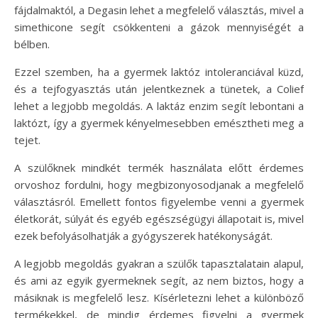
fájdalmaktól, a Degasin lehet a megfelelő választás, mivel a
simethicone segít csökkenteni a gázok mennyiségét a
bélben.
Ezzel szemben, ha a gyermek laktóz intoleranciával küzd,
és a tejfogyasztás után jelentkeznek a tünetek, a Colief
lehet a legjobb megoldás. A laktáz enzim segít lebontani a
laktózt, így a gyermek kényelmesebben emésztheti meg a
tejet.
A szülőknek mindkét termék használata előtt érdemes
orvoshoz fordulni, hogy megbizonyosodjanak a megfelelő
választásról. Emellett fontos figyelembe venni a gyermek
életkorát, súlyát és egyéb egészségügyi állapotait is, mivel
ezek befolyásolhatják a gyógyszerek hatékonyságát.
A legjobb megoldás gyakran a szülők tapasztalatain alapul,
és ami az egyik gyermeknek segít, az nem biztos, hogy a
másiknak is megfelelő lesz. Kísérletezni lehet a különböző
termékekkel, de mindig érdemes figyelni a gyermek