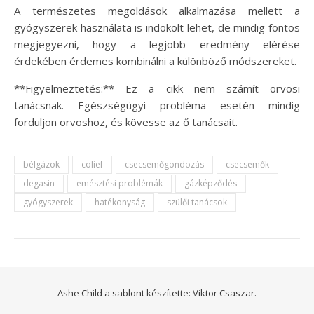
A természetes megoldások alkalmazása mellett a
gyógyszerek használata is indokolt lehet, de mindig fontos
megjegyezni, hogy a legjobb eredmény elérése
érdekében érdemes kombinálni a különböző módszereket.
**Figyelmeztetés:** Ez a cikk nem számít orvosi
tanácsnak. Egészségügyi probléma esetén mindig
forduljon orvoshoz, és kövesse az ő tanácsait.
bélgázok
colief
csecsemőgondozás
csecsemők
degasin
emésztési problémák
gázképződés
gyógyszerek
hatékonyság
szülői tanácsok
Ashe Child a sablont készítette:
Viktor Csaszar.