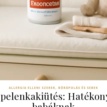
,
ALLERGIA ELLENI SZEREK
BŐRÁPOLÁS ÉS SEBEK
pelenkakiütés: Hatéko
babáknak