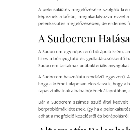
A pelenkakiütés megelőzésére szolgáló krém
képeznek a bőrön, megakadályozva ezzel a n
pelenkakiütés megelőzésében, de érdemes fig
A Sudocrem Hatása
A Sudocrem egy népszerű bőrápoló krém, amely
híres a bőrnyugtató és gyulladáscsökkentő hat
Sudocrem tartalmaz antibakteriális anyagokat
A Sudocrem használata rendkívül egyszerű. A b
hogy a krémet alaposan eloszlassuk, hogy a b
tapasztalhatnak a baba bőrének állapotában,
Bár a Sudocrem számos szülő által kedvel
bőrproblémák léteznek, így ha a pelenkakiüté
adhat a megfelelő kezelésről és bőrápolásról.