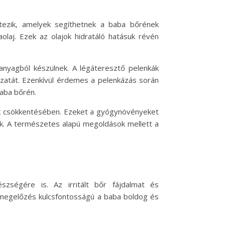
tezik, amelyek segíthetnek a baba bőrének
olaj. Ezek az olajok hidratáló hatásuk révén
anyagból készülnek. A légáteresztő pelenkák
ázatát. Ezenkívül érdemes a pelenkázás során
aba bőrén.
nak csökkentésében. Ezeket a gyógynövényeket
nk. A természetes alapú megoldások mellett a
zségére is. Az irritált bőr fájdalmat és
 megelőzés kulcsfontosságú a baba boldog és