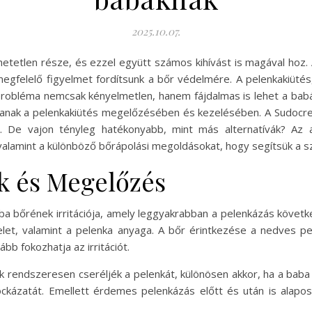
2025.10.07.
tetlen része, és ezzel együtt számos kihívást is magával hoz. 
egfelelő figyelmet fordítsunk a bőr védelmére. A pelenkakiütés
bőrprobléma nemcsak kényelmetlen, hanem fájdalmas is lehet a ba
szanak a pelenkakiütés megelőzésében és kezelésében. A Sudoc
e. De vajon tényleg hatékonyabb, mint más alternatívák? Az 
 valamint a különböző bőrápolási megoldásokat, hogy segítsük a 
k és Megelőzés
a bőrének irritációja, amely leggyakrabban a pelenkázás következt
elet, valamint a pelenka anyaga. A bőr érintkezése a nedves pe
bb fokozhatja az irritációt.
rendszeresen cseréljék a pelenkát, különösen akkor, ha a baba sz
ockázatát. Emellett érdemes pelenkázás előtt és után is alapos