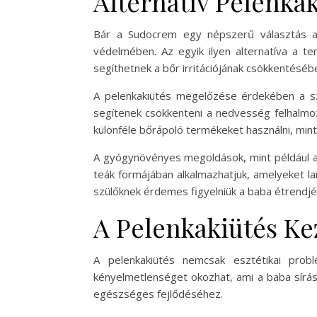
Alternatív Pelenka
Bár a Sudocrem egy népszerű választás a 
védelmében. Az egyik ilyen alternatíva a te
segíthetnek a bőr irritációjának csökkentéséb
A pelenkakiütés megelőzése érdekében a szü
segítenek csökkenteni a nedvesség felhalmoz
különféle bőrápoló termékeket használni, mi
A gyógynövényes megoldások, mint például a 
teák formájában alkalmazhatjuk, amelyeket l
szülőknek érdemes figyelniük a baba étrendjére
A Pelenkakiütés Ke
A pelenkakiütés nemcsak esztétikai prob
kényelmetlenséget okozhat, ami a baba sírá
egészséges fejlődéséhez.