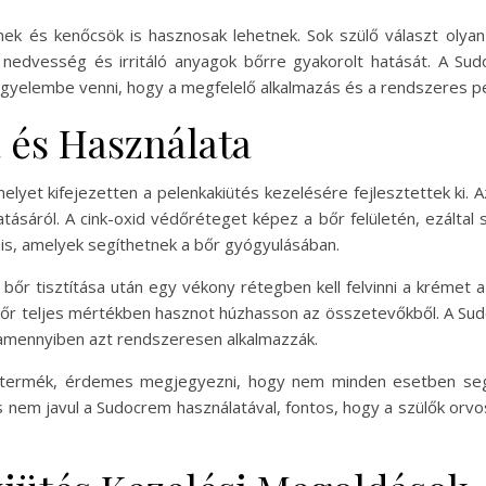
ek és kenőcsök is hasznosak lehetnek. Sok szülő választ oly
edvesség és irritáló anyagok bőrre gyakorolt hatását. A Sud
yelembe venni, hogy a megfelelő alkalmazás és a rendszeres pe
 és Használata
et kifejezetten a pelenkakiütés kezelésére fejlesztettek ki. Az
ásáról. A cink-oxid védőréteget képez a bőr felületén, ezáltal se
 is, amelyek segíthetnek a bőr gyógyulásában.
őr tisztítása után egy vékony rétegben kell felvinni a krémet a p
őr teljes mértékben hasznot húzhasson az összetevőkből. A Sudo
 amennyiben azt rendszeresen alkalmazzák.
t termék, érdemes megjegyezni, hogy nem minden esetben segí
s nem javul a Sudocrem használatával, fontos, hogy a szülők orvo