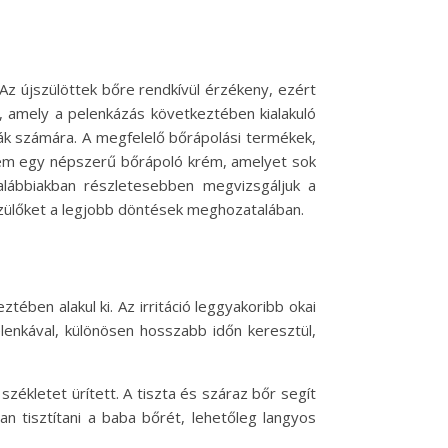
Az újszülöttek bőre rendkívül érzékeny, ezért
, amely a pelenkázás következtében kialakuló
bák számára. A megfelelő bőrápolási termékek,
rem egy népszerű bőrápoló krém, amelyet sok
alábbiakban részletesebben megvizsgáljuk a
szülőket a legjobb döntések meghozatalában.
ében alakul ki. Az irritáció leggyakoribb okai
lenkával, különösen hosszabb időn keresztül,
ékletet ürített. A tiszta és száraz bőr segít
an tisztítani a baba bőrét, lehetőleg langyos