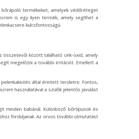
an bőrápoló termékeket, amelyek védőréteget
ocrem is egy ilyen termék, amely segíthet a
lenkacsere kulcsfontosságú.
 összetevői között található cink-oxid, amely
gít megelőzni a további irritációt. Emellett a
elenkakiütés által érintett területre. Fontos,
crem használatával a szülők jelentős javulást
t minden babánál. Különböző bőrtípusok és
shoz forduljanak. Az orvos további útmutatást