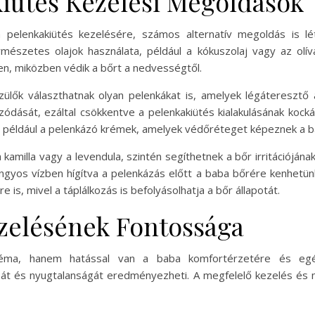
kiütés Kezelési Megoldások
pelenkakiütés kezelésére, számos alternatív megoldás is lé
rmészetes olajok használata, például a kókuszolaj vagy az olíva
en, miközben védik a bőrt a nedvességtől.
lők választhatnak olyan pelenkákat is, amelyek légáteresztő 
ódását, ezáltal csökkentve a pelenkakiütés kialakulásának kock
nt például a pelenkázó krémek, amelyek védőréteget képeznek a b
kamilla vagy a levendula, szintén segíthetnek a bőr irritációjá
angyos vízben hígítva a pelenkázás előtt a baba bőrére kenhetü
 is, mivel a táplálkozás is befolyásolhatja a bőr állapotát.
zelésének Fontossága
léma, hanem hatással van a baba komfortérzetére és egés
sát és nyugtalanságát eredményezheti. A megfelelő kezelés és