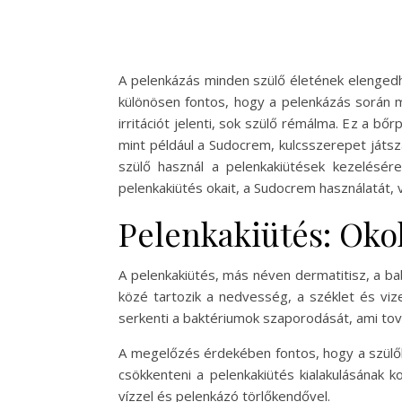
A pelenkázás minden szülő életének elengedhe
különösen fontos, hogy a pelenkázás során m
irritációt jelenti, sok szülő rémálma. Ez a 
mint például a Sudocrem, kulcsszerepet ját
szülő használ a pelenkakiütések kezelésér
pelenkakiütés okait, a Sudocrem használatát,
Pelenkakiütés: Oko
A pelenkakiütés, más néven dermatitisz, a bab
közé tartozik a nedvesség, a széklet és viz
serkenti a baktériumok szaporodását, ami tová
A megelőzés érdekében fontos, hogy a szülők 
csökkenteni a pelenkakiütés kialakulásának k
vízzel és pelenkázó törlőkendővel.