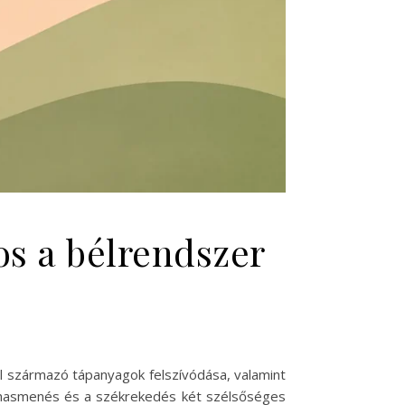
os a bélrendszer
 származó tápanyagok felszívódása, valamint
 A hasmenés és a székrekedés két szélsőséges