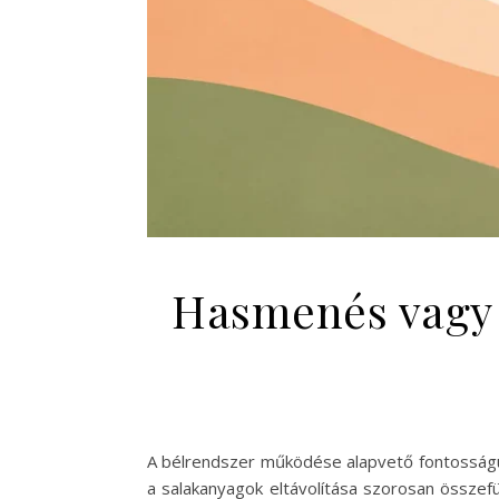
Hasmenés vagy s
A bélrendszer működése alapvető fontosságú
a salakanyagok eltávolítása szorosan összef