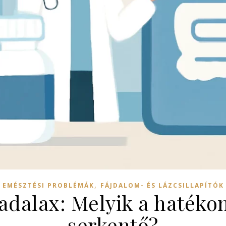
,
EMÉSZTÉSI PROBLÉMÁK
FÁJDALOM- ÉS LÁZCSILLAPÍTÓK
tadalax: Melyik a haték
serkentő?