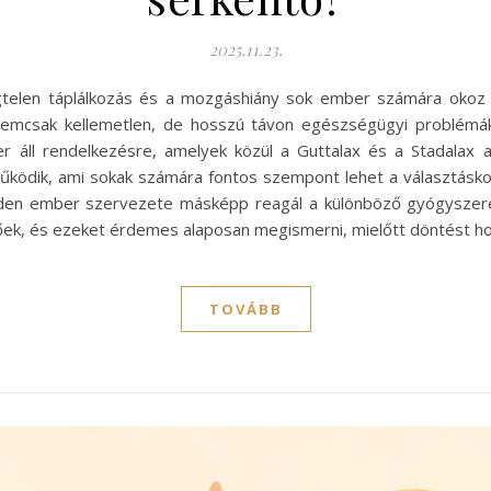
2025.11.23.
égtelen táplálkozás és a mozgáshiány sok ember számára okoz 
nemcsak kellemetlen, de hosszú távon egészségügyi problémá
áll rendelkezésre, amelyek közül a Guttalax és a Stadalax a
űködik, ami sokak számára fontos szempont lehet a választásko
nden ember szervezete másképp reagál a különböző gyógyszere
zőek, és ezeket érdemes alaposan megismerni, mielőtt döntést h
TOVÁBB