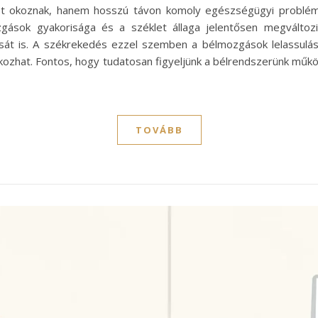
et okoznak, hanem hosszú távon komoly egészségügyi problém
ások gyakorisága és a széklet állaga jelentősen megváltozi
sát is. A székrekedés ezzel szemben a bélmozgások lelassulás
 okozhat. Fontos, hogy tudatosan figyeljünk a bélrendszerünk mű
TOVÁBB