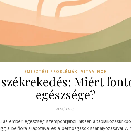
,
EMÉSZTÉSI PROBLÉMÁK
VITAMINOK
zékrekedés: Miért font
egészsége?
2025.11.23.
 az emberi egészség szempontjából, hiszen a táplálkozásunkból
ügg a bélflóra állapotával és a bélmozgások szabályozásával.