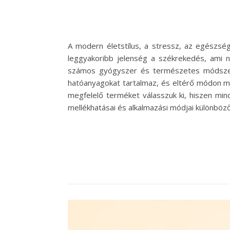
A modern életstílus, a stressz, az egészs
leggyakoribb jelenség a székrekedés, ami 
számos gyógyszer és természetes módszer 
hatóanyagokat tartalmaz, és eltérő módon m
megfelelő terméket válasszuk ki, hiszen mi
mellékhatásai és alkalmazási módjai különbö