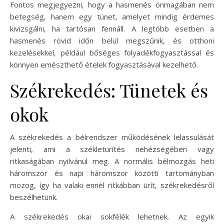
Fontos megjegyezni, hogy a hasmenés önmagában nem
betegség, hanem egy tünet, amelyet mindig érdemes
kivizsgálni, ha tartósan fennáll. A legtöbb esetben a
hasmenés rövid időn belül megszűnik, és otthoni
kezelésekkel, például bőséges folyadékfogyasztással és
könnyen emészthető ételek fogyasztásával kezelhető.
Székrekedés: Tünetek és
okok
A székrekedés a bélrendszer működésének lelassulását
jelenti, ami a székletürítés nehézségében vagy
ritkaságában nyilvánul meg. A normális bélmozgás heti
háromszor és napi háromszor közötti tartományban
mozog, így ha valaki ennél ritkábban ürít, székrekedésről
beszélhetünk.
A székrekedés okai sokfélék lehetnek. Az egyik