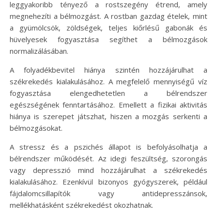
leggyakoribb tényező a rostszegény étrend, amely
megnehezíti a bélmozgást. A rostban gazdag ételek, mint
a gyümölcsök, zöldségek, teljes kiőrlésű gabonák és
hüvelyesek fogyasztása segíthet a bélmozgások
normalizálásában.
A folyadékbevitel hiánya szintén hozzájárulhat a
székrekedés kialakulásához. A megfelelő mennyiségű víz
fogyasztása elengedhetetlen a bélrendszer
egészségének fenntartásához. Emellett a fizikai aktivitás
hiánya is szerepet játszhat, hiszen a mozgás serkenti a
bélmozgásokat.
A stressz és a pszichés állapot is befolyásolhatja a
bélrendszer működését. Az idegi feszültség, szorongás
vagy depresszió mind hozzájárulhat a székrekedés
kialakulásához. Ezenkívül bizonyos gyógyszerek, például
fájdalomcsillapítók vagy antidepresszánsok,
mellékhatásként székrekedést okozhatnak.