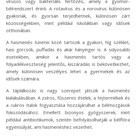
vírusos vagy bakteriális fertőzés, amely a gyomor-
bélrendszert érinti. A rotavírus és a norovírus különösen
gyakoriak, és gyorsan terjedhetnek, különösen zárt
közösségekben, mint például iskolákban vagy idősek
otthonában.
A hasmenés tünetei közé tartozik a gyakori, híg széklet,
hasi görcsök, puffadás és akár hányinger is. A súlyosabb
esetekben, amikor a hasmenés tartós vagy a
folyadékveszteség jelentős, kiszáradás is bekövetkezhet,
amely különösen veszélyes lehet a gyermekek és az
idősek számára.
A táplálkozás is nagy szerepet játszik a hasmenés
kialakulásában. A zsíros, fűszeres ételek, a tejtermékek és
a cukros italok fogyasztása hozzájárulhat a bélmozgások
fokozódásához. Emellett bizonyos gyógyszerek, mint
például antibiotikumok, szintén befolyásolhatják a bélflóra
egyensúlyát, ami hasmenéshez vezethet.