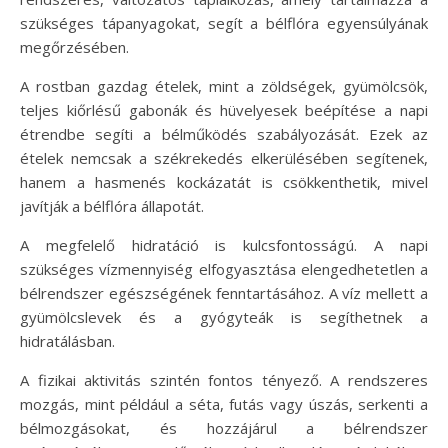
szükséges tápanyagokat, segít a bélflóra egyensúlyának
megőrzésében.
A rostban gazdag ételek, mint a zöldségek, gyümölcsök,
teljes kiőrlésű gabonák és hüvelyesek beépítése a napi
étrendbe segíti a bélműködés szabályozását. Ezek az
ételek nemcsak a székrekedés elkerülésében segítenek,
hanem a hasmenés kockázatát is csökkenthetik, mivel
javítják a bélflóra állapotát.
A megfelelő hidratáció is kulcsfontosságú. A napi
szükséges vízmennyiség elfogyasztása elengedhetetlen a
bélrendszer egészségének fenntartásához. A víz mellett a
gyümölcslevek és a gyógyteák is segíthetnek a
hidratálásban.
A fizikai aktivitás szintén fontos tényező. A rendszeres
mozgás, mint például a séta, futás vagy úszás, serkenti a
bélmozgásokat, és hozzájárul a bélrendszer