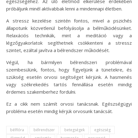
egészségéhez. Az ülő életmód elkerülése érdekében
próbáljunk minél aktívabbak lenni a mindennapi életben.
A stressz kezelése szintén fontos, mivel a pszichés
állapotunk közvetlenül befolyásolja a bélműködésünket.
Relaxációs technikák, mint a meditáció vagy a
légzőgyakorlatok segíthetnek csökkenteni a stressz
szintet, ezáltal javítva a bélrendszer működését.
Végül, ha bármilyen bélrendszeri problémával
szembesülünk, fontos, hogy figyeljünk a tünetekre, és
szükség esetén orvosi segítséget kérjünk. A hasmenés
vagy székrekedés tartós fennállása esetén mindig
érdemes szakemberhez fordulni.
Ez a cikk nem számít orvosi tanácsnak. Egészségügyi
probléma esetén mindig kérjük orvosunk tanácsát.
bélflóra
bélrendszer
betegségek
egészség