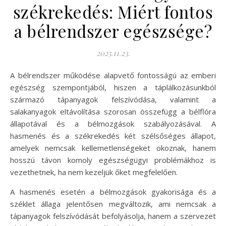
székrekedés: Miért fontos
a bélrendszer egészsége?
2025.11.23.
A bélrendszer működése alapvető fontosságú az emberi
egészség szempontjából, hiszen a táplálkozásunkból
származó tápanyagok felszívódása, valamint a
salakanyagok eltávolítása szorosan összefügg a bélflóra
állapotával és a bélmozgások szabályozásával. A
hasmenés és a székrekedés két szélsőséges állapot,
amelyek nemcsak kellemetlenségeket okoznak, hanem
hosszú távon komoly egészségügyi problémákhoz is
vezethetnek, ha nem kezeljük őket megfelelően.
A hasmenés esetén a bélmozgások gyakorisága és a
széklet állaga jelentősen megváltozik, ami nemcsak a
tápanyagok felszívódását befolyásolja, hanem a szervezet