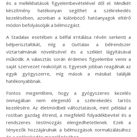
és a mellékhatások figyelembevételével dől el. Mindkét
készítmény hatékonyan segíthet a székrekedés
kezelésében, azonban a különböző hatóanyagok eltérő
módon befolyásolják a bélmozgást.
A Stadalax esetében a bélfal irritálása révén serkenti a
bélperisztaltikát, míg a Guttalax a bélrendszer
víztartalmának növelésével és a széklet lágyításával
működik. A választás során érdemes figyelembe venni a
saját szervezet reakcióját is. Egyesek jobban reagálnak az
egyik gyógyszerre, míg mások a másikat találják
hatékonyabbnak.
Fontos megemlíteni, hogy a gyógyszeres kezelés
önmagában nem elegendő a székrekedés tartós
kezelésére. Az életmódbeli változtatások, mint például a
rostban gazdag étrend, a megfelelő folyadékbevitel és a
rendszeres testmozgás elengedhetetlenek. Ezek a
tényezők hozzájárulnak a bélmozgások normalizálásához
és a székrekedés megelőzéséhez.