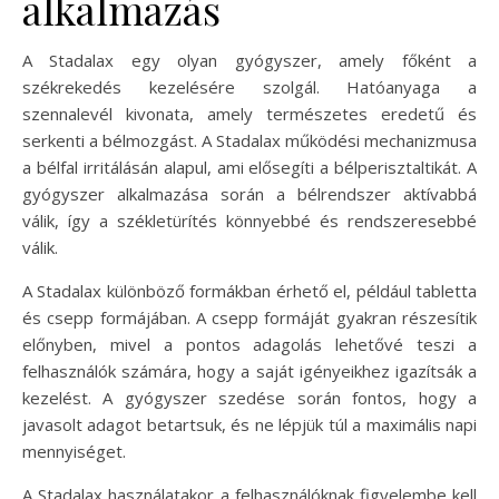
alkalmazás
A Stadalax egy olyan gyógyszer, amely főként a
székrekedés kezelésére szolgál. Hatóanyaga a
szennalevél kivonata, amely természetes eredetű és
serkenti a bélmozgást. A Stadalax működési mechanizmusa
a bélfal irritálásán alapul, ami elősegíti a bélperisztaltikát. A
gyógyszer alkalmazása során a bélrendszer aktívabbá
válik, így a székletürítés könnyebbé és rendszeresebbé
válik.
A Stadalax különböző formákban érhető el, például tabletta
és csepp formájában. A csepp formáját gyakran részesítik
előnyben, mivel a pontos adagolás lehetővé teszi a
felhasználók számára, hogy a saját igényeikhez igazítsák a
kezelést. A gyógyszer szedése során fontos, hogy a
javasolt adagot betartsuk, és ne lépjük túl a maximális napi
mennyiséget.
A Stadalax használatakor a felhasználóknak figyelembe kell