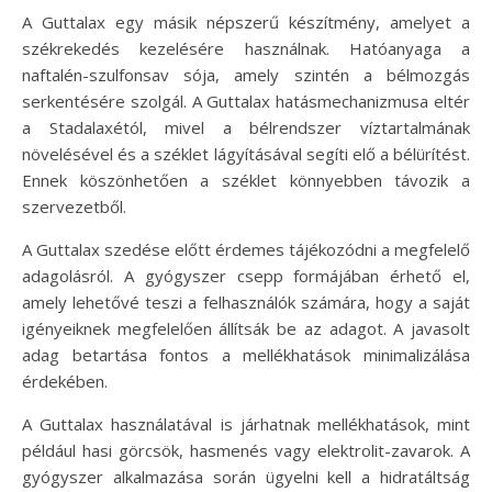
A Guttalax egy másik népszerű készítmény, amelyet a
székrekedés kezelésére használnak. Hatóanyaga a
naftalén-szulfonsav sója, amely szintén a bélmozgás
serkentésére szolgál. A Guttalax hatásmechanizmusa eltér
a Stadalaxétól, mivel a bélrendszer víztartalmának
növelésével és a széklet lágyításával segíti elő a bélürítést.
Ennek köszönhetően a széklet könnyebben távozik a
szervezetből.
A Guttalax szedése előtt érdemes tájékozódni a megfelelő
adagolásról. A gyógyszer csepp formájában érhető el,
amely lehetővé teszi a felhasználók számára, hogy a saját
igényeiknek megfelelően állítsák be az adagot. A javasolt
adag betartása fontos a mellékhatások minimalizálása
érdekében.
A Guttalax használatával is járhatnak mellékhatások, mint
például hasi görcsök, hasmenés vagy elektrolit-zavarok. A
gyógyszer alkalmazása során ügyelni kell a hidratáltság