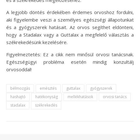
A legjobb döntés érdekében érdemes orvoshoz fordulni,
aki figyelembe veszi a személyes egészségi állapotunkat
és a gyógyszerek hatásait. Az orvos segíthet eldönteni,
hogy a Stadalax vagy a Guttalax a megfelelő választás a
székrekedésünk kezelésére.
Figyelmeztetés: Ez a cikk nem minősül orvosi tanácsnak.
Egészségügyi probléma esetén mindig konzultálj
orvosoddal!
bélmozgás
emésztés
guttalax
gyógyszerek
hashajtó
hatékonyság
mellékhatások
orvosi tanács
stadalax
székrekedés