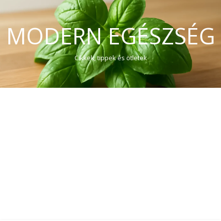
MODERN EGÉSZSÉG
Cikkek, tippek és ötletek