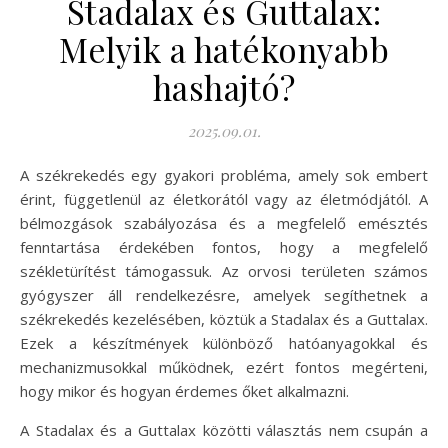
Stadalax és Guttalax:
Melyik a hatékonyabb
hashajtó?
2025.09.01.
A székrekedés egy gyakori probléma, amely sok embert
érint, függetlenül az életkorától vagy az életmódjától. A
bélmozgások szabályozása és a megfelelő emésztés
fenntartása érdekében fontos, hogy a megfelelő
székletürítést támogassuk. Az orvosi területen számos
gyógyszer áll rendelkezésre, amelyek segíthetnek a
székrekedés kezelésében, köztük a Stadalax és a Guttalax.
Ezek a készítmények különböző hatóanyagokkal és
mechanizmusokkal működnek, ezért fontos megérteni,
hogy mikor és hogyan érdemes őket alkalmazni.
A Stadalax és a Guttalax közötti választás nem csupán a