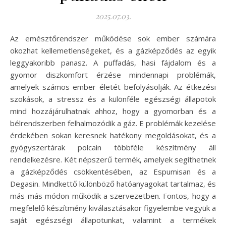
2025.07.03.
Az emésztőrendszer működése sok ember számára
okozhat kellemetlenségeket, és a gázképződés az egyik
leggyakoribb panasz. A puffadás, hasi fájdalom és a
gyomor diszkomfort érzése mindennapi problémák,
amelyek számos ember életét befolyásolják. Az étkezési
szokások, a stressz és a különféle egészségi állapotok
mind hozzájárulhatnak ahhoz, hogy a gyomorban és a
bélrendszerben felhalmozódik a gáz. E problémák kezelése
érdekében sokan keresnek hatékony megoldásokat, és a
gyógyszertárak polcain többféle készítmény áll
rendelkezésre. Két népszerű termék, amelyek segíthetnek
a gázképződés csökkentésében, az Espumisan és a
Degasin. Mindkettő különböző hatóanyagokat tartalmaz, és
más-más módon működik a szervezetben. Fontos, hogy a
megfelelő készítmény kiválasztásakor figyelembe vegyük a
saját egészségi állapotunkat, valamint a termékek