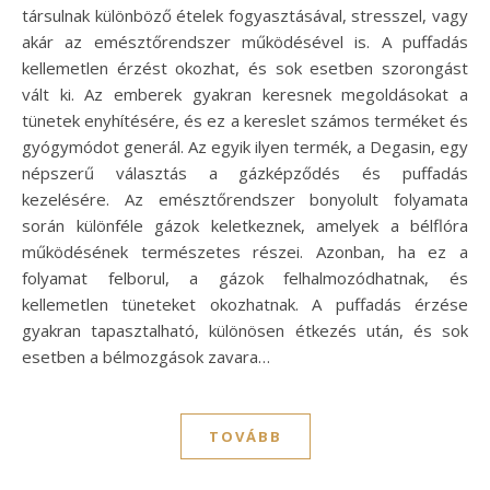
társulnak különböző ételek fogyasztásával, stresszel, vagy
akár az emésztőrendszer működésével is. A puffadás
kellemetlen érzést okozhat, és sok esetben szorongást
vált ki. Az emberek gyakran keresnek megoldásokat a
tünetek enyhítésére, és ez a kereslet számos terméket és
gyógymódot generál. Az egyik ilyen termék, a Degasin, egy
népszerű választás a gázképződés és puffadás
kezelésére. Az emésztőrendszer bonyolult folyamata
során különféle gázok keletkeznek, amelyek a bélflóra
működésének természetes részei. Azonban, ha ez a
folyamat felborul, a gázok felhalmozódhatnak, és
kellemetlen tüneteket okozhatnak. A puffadás érzése
gyakran tapasztalható, különösen étkezés után, és sok
esetben a bélmozgások zavara…
TOVÁBB