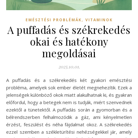
,
EMÉSZTÉSI PROBLÉMÁK
VITAMINOK
A puffadás és székrekedés
okai és hatékony
megoldásai
2025.10.01.
A puffadás és a székrekedés két gyakori emésztési
probléma, amelyek sok ember életét megnehezítik. Ezek a
jelenségek különböző okok miatt alakulhatnak ki, és gyakran
előfordul, hogy a betegek nem is tudják, miért szenvednek
ezektől a tünetektől. A puffadás során a gyomorban és a
bélrendszerben felhalmozódik a gáz, ami kényelmetlen
érzést, feszülést és néha fájdalmat okoz. A székrekedés
ezzel szemben a székletürítési nehézségekkel jár, amely