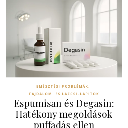
,
EMÉSZTÉSI PROBLÉMÁK
FÁJDALOM- ÉS LÁZCSILLAPÍTÓK
Espumisan és Degasin:
Hatékony megoldások
puffadás ellen