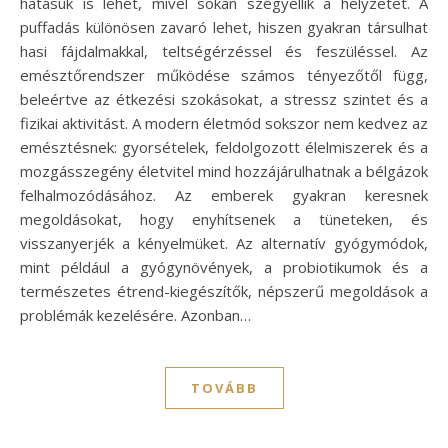
hatásuk is lehet, mivel sokan szégyellik a helyzetet. A
puffadás különösen zavaró lehet, hiszen gyakran társulhat
hasi fájdalmakkal, teltségérzéssel és feszüléssel. Az
emésztőrendszer működése számos tényezőtől függ,
beleértve az étkezési szokásokat, a stressz szintet és a
fizikai aktivitást. A modern életmód sokszor nem kedvez az
emésztésnek: gyorsételek, feldolgozott élelmiszerek és a
mozgásszegény életvitel mind hozzájárulhatnak a bélgázok
felhalmozódásához. Az emberek gyakran keresnek
megoldásokat, hogy enyhítsenek a tüneteken, és
visszanyerjék a kényelmüket. Az alternatív gyógymódok,
mint például a gyógynövények, a probiotikumok és a
természetes étrend-kiegészítők, népszerű megoldások a
problémák kezelésére. Azonban…
TOVÁBB