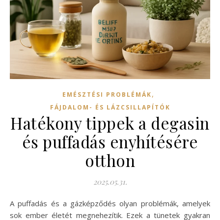
,
EMÉSZTÉSI PROBLÉMÁK
FÁJDALOM- ÉS LÁZCSILLAPÍTÓK
Hatékony tippek a degasin
és puffadás enyhítésére
otthon
2025.05.31.
A puffadás és a gázképződés olyan problémák, amelyek
sok ember életét megnehezítik. Ezek a tünetek gyakran