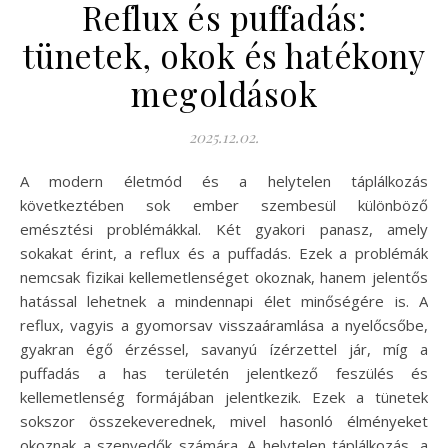
Reflux és puffadás:
tünetek, okok és hatékony
megoldások
2025.12.02.
A modern életmód és a helytelen táplálkozás
következtében sok ember szembesül különböző
emésztési problémákkal. Két gyakori panasz, amely
sokakat érint, a reflux és a puffadás. Ezek a problémák
nemcsak fizikai kellemetlenséget okoznak, hanem jelentős
hatással lehetnek a mindennapi élet minőségére is. A
reflux, vagyis a gyomorsav visszaáramlása a nyelőcsőbe,
gyakran égő érzéssel, savanyú ízérzettel jár, míg a
puffadás a has területén jelentkező feszülés és
kellemetlenség formájában jelentkezik. Ezek a tünetek
sokszor összekeverednek, mivel hasonló élményeket
okoznak a szenvedők számára. A helytelen táplálkozás, a