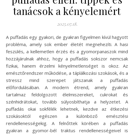
tanácsok a kényelemért
2025.07.18.
A puffadás egy gyakori, de gyakran figyelmen kívül hagyott
probléma, amely sok ember életét megnehezíti. A hasi
feszülés, a kellemetlen érzés és a gyomorpanaszok mind
hozzájárulnak ahhoz, hogy a puffadás sokszor nemcsak
fizikai, hanem érzelmi kényelmetlenséget is okoz. Az
emésztőrendszer működése, a táplálkozási szokások, és a
stressz mind szerepet játszanak a puffadás
előfordulásában. A modern étrend, amely gyakran
tartalmaz feldolgozott élelmiszereket, cukrokat és
szénhidrátokat, tovább súlyosbíthatja a helyzetet. A
puffadás okai sokfélék lehetnek, kezdve az étkezési
szokásoktól egészen a különböző emésztési
rendellenességekig. A felnőttek körében a puffadás
gyakran a gyomor-bél traktus rendellenességeivel is