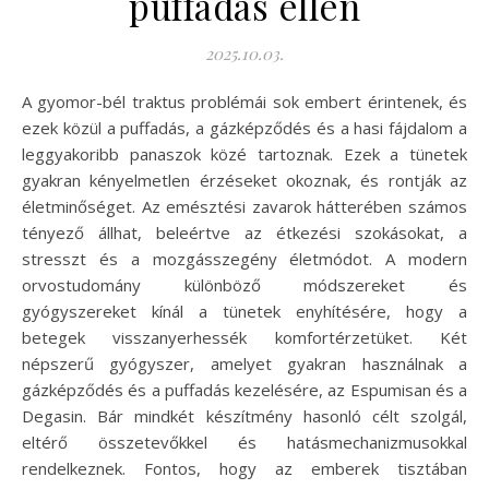
puffadás ellen
2025.10.03.
A gyomor-bél traktus problémái sok embert érintenek, és
ezek közül a puffadás, a gázképződés és a hasi fájdalom a
leggyakoribb panaszok közé tartoznak. Ezek a tünetek
gyakran kényelmetlen érzéseket okoznak, és rontják az
életminőséget. Az emésztési zavarok hátterében számos
tényező állhat, beleértve az étkezési szokásokat, a
stresszt és a mozgásszegény életmódot. A modern
orvostudomány különböző módszereket és
gyógyszereket kínál a tünetek enyhítésére, hogy a
betegek visszanyerhessék komfortérzetüket. Két
népszerű gyógyszer, amelyet gyakran használnak a
gázképződés és a puffadás kezelésére, az Espumisan és a
Degasin. Bár mindkét készítmény hasonló célt szolgál,
eltérő összetevőkkel és hatásmechanizmusokkal
rendelkeznek. Fontos, hogy az emberek tisztában