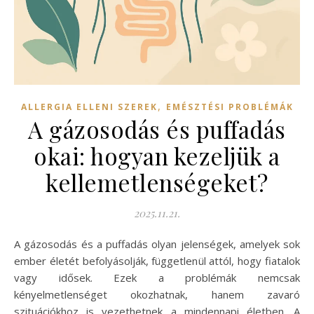
,
ALLERGIA ELLENI SZEREK
EMÉSZTÉSI PROBLÉMÁK
A gázosodás és puffadás
okai: hogyan kezeljük a
kellemetlenségeket?
2025.11.21.
A gázosodás és a puffadás olyan jelenségek, amelyek sok
ember életét befolyásolják, függetlenül attól, hogy fiatalok
vagy idősek. Ezek a problémák nemcsak
kényelmetlenséget okozhatnak, hanem zavaró
szituációkhoz is vezethetnek a mindennapi életben. A