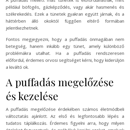
például böfögés, gázképződés, vagy akár hasmenés és
székrekedés. Ezek a tünetek gyakran együtt járnak, és a
háttérben álló okoktól függően eltérő formában
jelentkezhetnek.
Fontos megjegyezni, hogy a puffadás önmagában nem
betegség, hanem inkább egy tünet, amely különböző
problémákra utalhat. Ha a puffadás rendszeresen
előfordul, érdemes orvosi segítséget kérni, hogy kiderüljön
a kiváltó ok.
A puffadás megelőzése
és kezelése
A puffadás megelőzése érdekében számos életmódbeli
változtatás ajánlott. Az első és legfontosabb lépés a
tudatos táplálkozás. Érdemes figyelni arra, hogy milyen
ételeket fogyasztunk, és próbáljuk kerülni azokat, amelyek