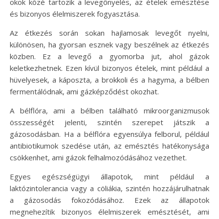
okok közé tartozik a levegőnyelés, az ételek emésztése
és bizonyos élelmiszerek fogyasztása.
Az étkezés során sokan hajlamosak levegőt nyelni,
különösen, ha gyorsan esznek vagy beszélnek az étkezés
közben. Ez a levegő a gyomorba jut, ahol gázok
keletkezhetnek. Ezen kívül bizonyos ételek, mint például a
hüvelyesek, a káposzta, a brokkoli és a hagyma, a bélben
fermentálódnak, ami gázképződést okozhat.
A bélflóra, ami a bélben található mikroorganizmusok
összességét jelenti, szintén szerepet játszik a
gázosodásban. Ha a bélflóra egyensúlya felborul, például
antibiotikumok szedése után, az emésztés hatékonysága
csökkenhet, ami gázok felhalmozódásához vezethet.
Egyes egészségügyi állapotok, mint például a
laktózintolerancia vagy a cöliákia, szintén hozzájárulhatnak
a gázosodás fokozódásához. Ezek az állapotok
megnehezítik bizonyos élelmiszerek emésztését, ami