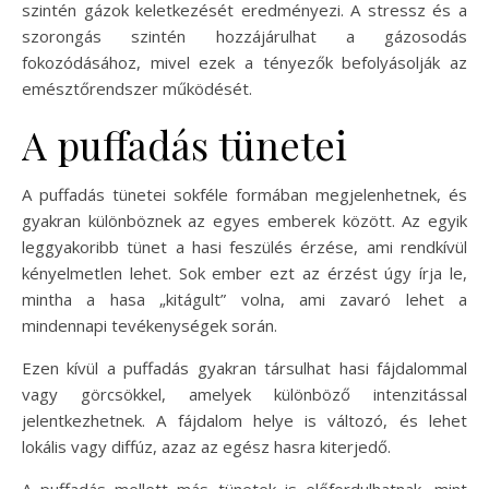
szintén gázok keletkezését eredményezi. A stressz és a
szorongás szintén hozzájárulhat a gázosodás
fokozódásához, mivel ezek a tényezők befolyásolják az
emésztőrendszer működését.
A puffadás tünetei
A puffadás tünetei sokféle formában megjelenhetnek, és
gyakran különböznek az egyes emberek között. Az egyik
leggyakoribb tünet a hasi feszülés érzése, ami rendkívül
kényelmetlen lehet. Sok ember ezt az érzést úgy írja le,
mintha a hasa „kitágult” volna, ami zavaró lehet a
mindennapi tevékenységek során.
Ezen kívül a puffadás gyakran társulhat hasi fájdalommal
vagy görcsökkel, amelyek különböző intenzitással
jelentkezhetnek. A fájdalom helye is változó, és lehet
lokális vagy diffúz, azaz az egész hasra kiterjedő.
A puffadás mellett más tünetek is előfordulhatnak, mint