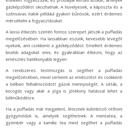
gázképződést okozhatnak. A hüvelyesek, a káposzta és a
szénsavas italok például gyakori bűnösök, ezért érdemes
mérsékelni a fogyasztásukat.
A lassú étkezés szintén fontos szerepet játszik a puffadás
megelőzésében. Ha lassabban eszünk, kevesebb levegőt
nyelünk, ami csökkenti a gázképződést. Emellett érdemes
kisebb adagokat enni, és gyakrabban étkezni, hogy az
emésztés hatékonyabb legyen.
A rendszeres testmozgás is segíthet a puffadás
megelőzésében, mivel serkenti az emésztést és csökkenti
a bélben felhalmozódott gázok mennyiségét. A séták, a
kocogás vagy akár a jóga is jótékony hatással lehet a
bélműködésre.
Ha a puffadás már megjelent, léteznek különböző otthoni
gyógymódok is, amelyek segíthetnek. A mentatea, a
gyömbér vagy a kamilla tea mind segíthet a puffadás