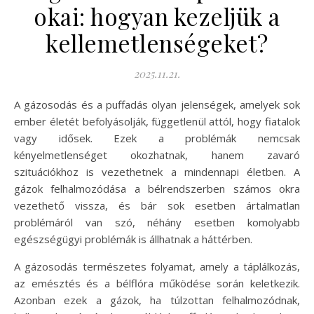
okai: hogyan kezeljük a
kellemetlenségeket?
2025.11.21.
A gázosodás és a puffadás olyan jelenségek, amelyek sok
ember életét befolyásolják, függetlenül attól, hogy fiatalok
vagy idősek. Ezek a problémák nemcsak
kényelmetlenséget okozhatnak, hanem zavaró
szituációkhoz is vezethetnek a mindennapi életben. A
gázok felhalmozódása a bélrendszerben számos okra
vezethető vissza, és bár sok esetben ártalmatlan
problémáról van szó, néhány esetben komolyabb
egészségügyi problémák is állhatnak a háttérben.
A gázosodás természetes folyamat, amely a táplálkozás,
az emésztés és a bélflóra működése során keletkezik.
Azonban ezek a gázok, ha túlzottan felhalmozódnak,