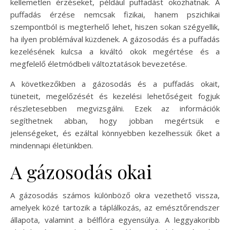
kellemetlen érzéseket, például puffadást okozhatnak. A
puffadás érzése nemcsak fizikai, hanem pszichikai
szempontból is megterhelő lehet, hiszen sokan szégyellik,
ha ilyen problémával küzdenek. A gázosodás és a puffadás
kezelésének kulcsa a kiváltó okok megértése és a
megfelelő életmódbeli változtatások bevezetése.
A következőkben a gázosodás és a puffadás okait,
tüneteit, megelőzését és kezelési lehetőségeit fogjuk
részletesebben megvizsgálni. Ezek az információk
segíthetnek abban, hogy jobban megértsük e
jelenségeket, és ezáltal könnyebben kezelhessük őket a
mindennapi életünkben.
A gázosodás okai
A gázosodás számos különböző okra vezethető vissza,
amelyek közé tartozik a táplálkozás, az emésztőrendszer
állapota, valamint a bélflóra egyensúlya. A leggyakoribb