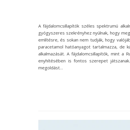
A fájdalomcsillapítók széles spektrumú alka
gyógyszeres szekrényhez nyúlnak, hogy megta
említésre, és sokan nem tudják, hogy valójá
paracetamol hatóanyagot tartalmazza, de k
alkalmazását. A fájdalomcsillapítók, mint 
enyhítésében is fontos szerepet játszanak
megoldást…