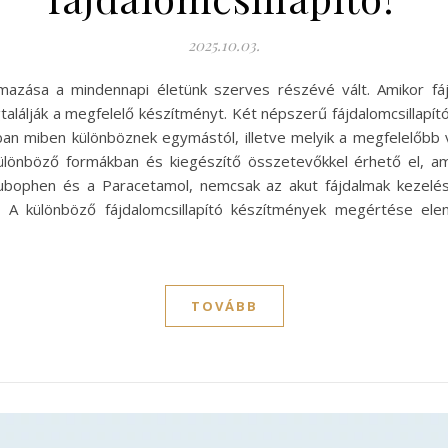
2025.10.03.
lmazása a mindennapi életünk szerves részévé vált. Amikor fá
lálják a megfelelő készítményt. Két népszerű fájdalomcsillapít
ban miben különböznek egymástól, illetve melyik a megfelelőbb
ülönböző formákban és kiegészítő összetevőkkel érhető el, am
a Rubophen és a Paracetamol, nemcsak az akut fájdalmak kezelé
. A különböző fájdalomcsillapító készítmények megértése el
TOVÁBB