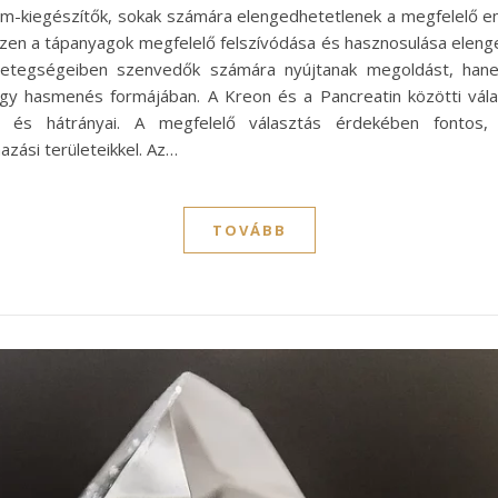
im-kiegészítők, sokak számára elengedhetetlenek a megfelelő 
zen a tápanyagok megfelelő felszívódása és hasznosulása ele
etegségeiben szenvedők számára nyújtanak megoldást, hane
vagy hasmenés formájában. A Kreon és a Pancreatin közötti vá
 és hátrányai. A megfelelő választás érdekében fontos,
zási területeikkel. Az…
TOVÁBB