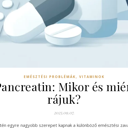
,
EMÉSZTÉSI PROBLÉMÁK
VITAMINOK
Pancreatin: Mikor és mié
rájuk?
2025.09.07.
tén egyre nagyobb szerepet kapnak a különböző emésztési zavar