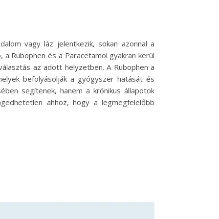
jdalom vagy láz jelentkezik, sokan azonnal a
ó, a Rubophen és a Paracetamol gyakran kerül
 választás az adott helyzetben. A Rubophen a
elyek befolyásolják a gyógyszer hatását és
sében segítenek, hanem a krónikus állapotok
engedhetetlen ahhoz, hogy a legmegfelelőbb