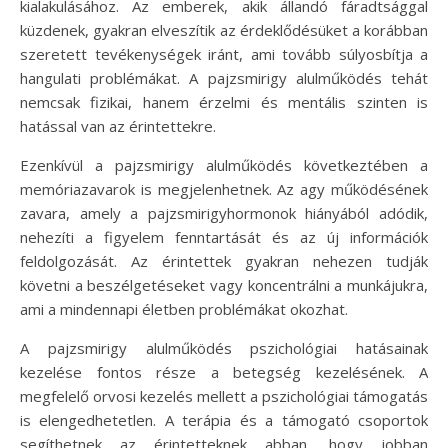
kialakulásához. Az emberek, akik állandó fáradtsággal
küzdenek, gyakran elveszítik az érdeklődésüket a korábban
szeretett tevékenységek iránt, ami tovább súlyosbítja a
hangulati problémákat. A pajzsmirigy alulműködés tehát
nemcsak fizikai, hanem érzelmi és mentális szinten is
hatással van az érintettekre.
Ezenkívül a pajzsmirigy alulműködés következtében a
memóriazavarok is megjelenhetnek. Az agy működésének
zavara, amely a pajzsmirigyhormonok hiányából adódik,
nehezíti a figyelem fenntartását és az új információk
feldolgozását. Az érintettek gyakran nehezen tudják
követni a beszélgetéseket vagy koncentrálni a munkájukra,
ami a mindennapi életben problémákat okozhat.
A pajzsmirigy alulműködés pszichológiai hatásainak
kezelése fontos része a betegség kezelésének. A
megfelelő orvosi kezelés mellett a pszichológiai támogatás
is elengedhetetlen. A terápia és a támogató csoportok
segíthetnek az érintetteknek abban, hogy jobban