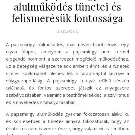
alulműködés tünetei és
felismerésük fontossága
2025.07.10.
A pajzsmirigy alulműködés, más néven hipotireózis, egy
olyan állapot, amelyben a pajzsmirigy nem termel
elegendő hormont a szervezet megfelelő működéséhez.
Ez a betegség világszerte sok embert érint, és a tünetek
széles spektrumot ölelnek fel, a fáradtságtól kezdve a
súlygyarapodásig. A pajzsmirigy a nyak elülső részén
található, és fontos szerepet játszik az anyagcsere
szabályozásában, valamint a testhőmérséklet, a szívritmus
és a növekedés szabályozásában.
A pajzsmirigy alulműködés gyakran fokozatosan alakul ki,
és sok esetben a tünetek annyira fokozatosak, hogy az
érintettek nem is veszik észre, hogy valami nincs rendben.