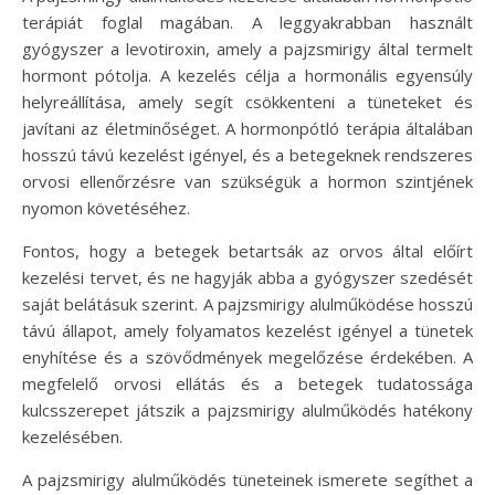
terápiát foglal magában. A leggyakrabban használt
gyógyszer a levotiroxin, amely a pajzsmirigy által termelt
hormont pótolja. A kezelés célja a hormonális egyensúly
helyreállítása, amely segít csökkenteni a tüneteket és
javítani az életminőséget. A hormonpótló terápia általában
hosszú távú kezelést igényel, és a betegeknek rendszeres
orvosi ellenőrzésre van szükségük a hormon szintjének
nyomon követéséhez.
Fontos, hogy a betegek betartsák az orvos által előírt
kezelési tervet, és ne hagyják abba a gyógyszer szedését
saját belátásuk szerint. A pajzsmirigy alulműködése hosszú
távú állapot, amely folyamatos kezelést igényel a tünetek
enyhítése és a szövődmények megelőzése érdekében. A
megfelelő orvosi ellátás és a betegek tudatossága
kulcsszerepet játszik a pajzsmirigy alulműködés hatékony
kezelésében.
A pajzsmirigy alulműködés tüneteinek ismerete segíthet a