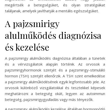
megértsék a betegségüket, és olyan stratégiákat
találjanak, amelyek javíthatják a mentális egészségüket.
A pajzsmirigy
alulműködés diagnózisa
és kezelése
A pajzsmirigy alulműködés diagnózisa általában a tünetek
és a vérvizsgálatok alapján történik. Az orvosok a
pajzsmirigyhormonok szintjét és a pajzsmirigy-stimuláló
hormon (TSH) szintjét ellenőrzik. A TSH szint emelkedése
a pajzsmirigy alulműködésének egyik legfontosabb jele. Az
orvosok különböző vizsgálatokkal és tesztekkel képesek
meghatározni a betegség okát, legyen az autoimmun
betegség, pajzsmirigygyulladás vagy más tényezők.
A pajzsmirigy alulműködés kezelése általában hormonpótló