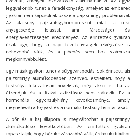
okozhat, amelyek fokozatosan alakulhatnak ki. Az egyik
leggyakoribb tünet a fáradékonyság, amelyet az emberek
gyakran nem kapcsolnak össze a pajzsmirigy problémáival.
Az alacsony pajzsmirigyhormon-szint miatt a test
anyagcseréje lelassul, ami fáradtságot és
energiaveszteséget eredményez. Az érintettek gyakran
érzik úgy, hogy a napi tevékenységek elvégzése is
nehezebbé válik, és a pihenés sem hoz számukra
megkönnyebbülést.
Egy másik gyakori tünet a súlygyarapodás. Sok érintett, aki
pajzsmirigy alulműködésben szenved, észlelheti, hogy a
testsúlya fokozatosan növekszik, még akkor is, ha az
étrendjük és a fizikai aktivitásuk nem változik. Ez a
hormonális egyensúlyhiány következménye, amely
megnehezíti a fogyást és a normális testsúly fenntartását.
A bőr és a haj állapota is megváltozhat a pajzsmirigy
alulműködése következtében. Az érintettek gyakran
tapasztalják, hogy bőrük szárazabbá válik, és hajuk ritkulhat