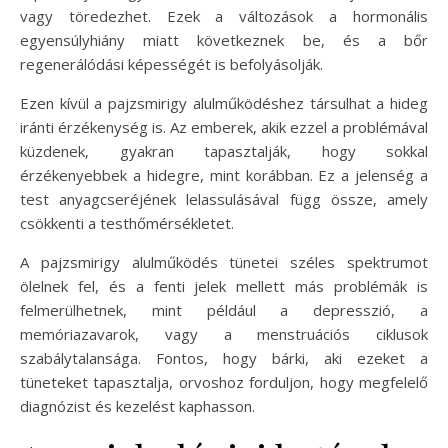
vagy töredezhet. Ezek a változások a hormonális
egyensúlyhiány miatt következnek be, és a bőr
regenerálódási képességét is befolyásolják.
Ezen kívül a pajzsmirigy alulműködéshez társulhat a hideg
iránti érzékenység is. Az emberek, akik ezzel a problémával
küzdenek, gyakran tapasztalják, hogy sokkal
érzékenyebbek a hidegre, mint korábban. Ez a jelenség a
test anyagcseréjének lelassulásával függ össze, amely
csökkenti a testhőmérsékletet.
A pajzsmirigy alulműködés tünetei széles spektrumot
ölelnek fel, és a fenti jelek mellett más problémák is
felmerülhetnek, mint például a depresszió, a
memóriazavarok, vagy a menstruációs ciklusok
szabálytalansága. Fontos, hogy bárki, aki ezeket a
tüneteket tapasztalja, orvoshoz forduljon, hogy megfelelő
diagnózist és kezelést kaphasson.