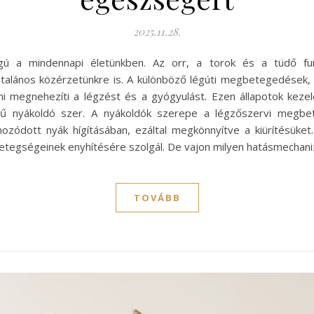
2025.11.28.
ú a mindennapi életünkben. Az orr, a torok és a tüdő fun
általános közérzetünkre is. A különböző légúti megbetegedések, 
i megnehezíti a légzést és a gyógyulást. Ezen állapotok kezel
rű nyákoldó szer. A nyákoldók szerepe a légzőszervi megbe
ozódott nyák hígításában, ezáltal megkönnyítve a kiürítésüket
etegségeinek enyhítésére szolgál. De vajon milyen hatásmechani
TOVÁBB