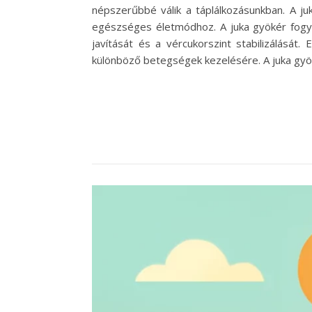
népszerűbbé válik a táplálkozásunkban. A ju
egészséges életmódhoz. A juka gyökér fogya
javítását és a vércukorszint stabilizálását
különböző betegségek kezelésére. A juka gyöké