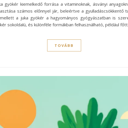
ka gyökér kiemelkedő forrása a vitaminoknak, ásványi anyagokn
sztása számos előnnyel jár, beleértve a gyulladáscsökkentő 
. Emellett a juka gyökér a hagyományos gyógyászatban is szer
r sokoldalú, és különféle formákban felhasználható, például főtt
TOVÁBB