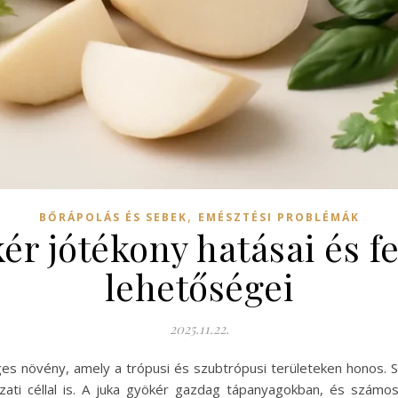
,
BŐRÁPOLÁS ÉS SEBEK
EMÉSZTÉSI PROBLÉMÁK
ér jótékony hatásai és f
lehetőségei
2025.11.22.
ges növény, amely a trópusi és szubtrópusi területeken honos. 
ti céllal is. A juka gyökér gazdag tápanyagokban, és számos