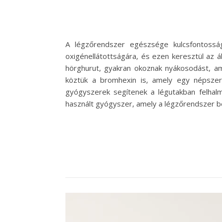
A légzőrendszer egészsége kulcsfontosság
oxigénellátottságára, és ezen keresztül az 
hörghurut, gyakran okoznak nyákosodást, am
köztük a bromhexin is, amely egy népsze
gyógyszerek segítenek a légutakban felhalm
használt gyógyszer, amely a légzőrendszer b