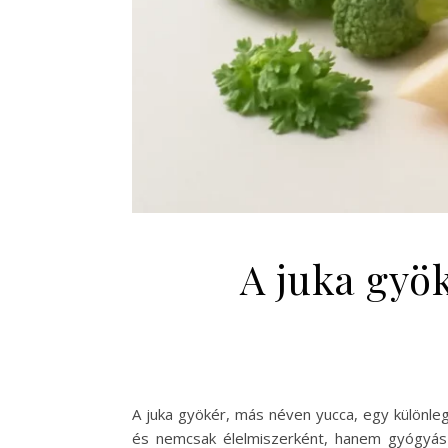
A juka gyök
A juka gyökér, más néven yucca, egy különle
és nemcsak élelmiszerként, hanem gyógyásza