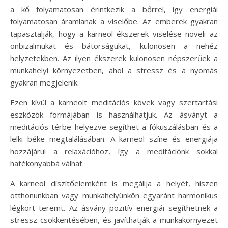
a kő folyamatosan érintkezik a bőrrel, így energiái
folyamatosan áramlanak a viselőbe. Az emberek gyakran
tapasztalják, hogy a karneol ékszerek viselése növeli az
önbizalmukat és bátorságukat, különösen a nehéz
helyzetekben. Az ilyen ékszerek különösen népszerűek a
munkahelyi környezetben, ahol a stressz és a nyomás
gyakran megjelenik.
Ezen kívül a karneolt meditációs kövek vagy szertartási
eszközök formájában is használhatjuk. Az ásványt a
meditációs térbe helyezve segíthet a fókuszálásban és a
lelki béke megtalálásában. A karneol színe és energiája
hozzájárul a relaxációhoz, így a meditációnk sokkal
hatékonyabbá válhat.
A karneol díszítőelemként is megállja a helyét, hiszen
otthonunkban vagy munkahelyünkön egyaránt harmonikus
légkört teremt. Az ásvány pozitív energiái segíthetnek a
stressz csökkentésében, és javíthatják a munkakörnyezet