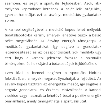
szemben, és segít a spirituális fejlődésben. Azok, akik
mélyebb kapcsolatot keresnek a saját lelki világukkal,
gyakran használják ezt az ásványt meditációs gyakorlatok
során.
A karneol segítségével a meditáló képes lehet mélyebb
tudatállapotokba kerülni, amelyek lehetővé teszik a belső
béke megtalálását. Az ásvány energiái támogatják a
meditációs gyakorlatokat, így segítve a gondolatok
lecsendesítését és az összpontosítást. Sok meditáló úgy
érzi, hogy a karneol jelenléte fokozza a spirituális
élményeiket, és hozzájárul a tudatosságuk fejlődéséhez.
Ezen kívül a karneol segíthet a spirituális blokkok
feloldásában, amelyek megakadályozhatják a fejlődést. Az
ásvány képes tisztítani az energetikai mezőt, így segítve a
negatív gondolatok és érzések eltávolítását. A karneol
viselése vagy használata lehetővé teszi a pozitív energiák
beáramlását, amely támogathatja a spirituális utat.