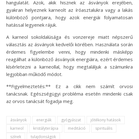
hangulatát. Azok, akik hisznek az ásványok erejében,
gyakran helyeznek karneolt az íróasztalukra vagy a lakás
különböző pontjaira, hogy azok energiái folyamatosan
hatással legyenek rájuk.
A karneol sokoldalúsága és vonzereje miatt népszerű
választás az ásványok kedvelői körében. Használata során
érdemes figyelembe venni, hogy mindenki másképp
reagálhat a különböző ásványok energiáira, ezért érdemes
kísérletezni a karneollal, hogy megtaláljuk a számunkra
legjobban működő módot.
**Figyelmeztetés:** Ez a cikk nem számít orvosi
tanácsnak. Egészségügyi probléma esetén mindenki csak
az orvos tanácsát fogadja meg.
ásványok
energiák
gyógyászat
jótékony hatások
karneol
kristályterápia
meditáció
spirituális
színek
tulajdonságok