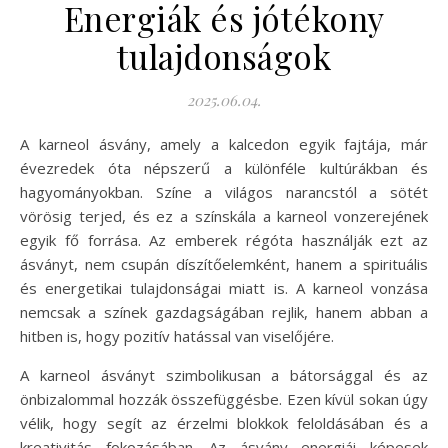
Energiák és jótékony
tulajdonságok
2025.06.04.
A karneol ásvány, amely a kalcedon egyik fajtája, már
évezredek óta népszerű a különféle kultúrákban és
hagyományokban. Színe a világos narancstól a sötét
vörösig terjed, és ez a színskála a karneol vonzerejének
egyik fő forrása. Az emberek régóta használják ezt az
ásványt, nem csupán díszítőelemként, hanem a spirituális
és energetikai tulajdonságai miatt is. A karneol vonzása
nemcsak a színek gazdagságában rejlik, hanem abban a
hitben is, hogy pozitív hatással van viselőjére.
A karneol ásványt szimbolikusan a bátorsággal és az
önbizalommal hozzák összefüggésbe. Ezen kívül sokan úgy
vélik, hogy segít az érzelmi blokkok feloldásában és a
kreativitás fokozásában. Az ásvány energiái képesek