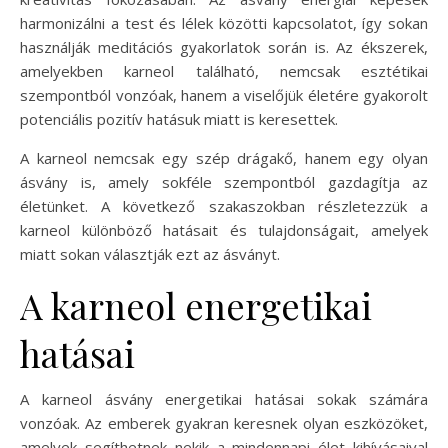
harmonizálni a test és lélek közötti kapcsolatot, így sokan
használják meditációs gyakorlatok során is. Az ékszerek,
amelyekben karneol található, nemcsak esztétikai
szempontból vonzóak, hanem a viselőjük életére gyakorolt
potenciális pozitív hatásuk miatt is keresettek.
A karneol nemcsak egy szép drágakő, hanem egy olyan
ásvány is, amely sokféle szempontból gazdagítja az
életünket. A következő szakaszokban részletezzük a
karneol különböző hatásait és tulajdonságait, amelyek
miatt sokan választják ezt az ásványt.
A karneol energetikai
hatásai
A karneol ásvány energetikai hatásai sokak számára
vonzóak. Az emberek gyakran keresnek olyan eszközöket,
amelyek segíthetnek nekik a mindennapi élet kihívásaival