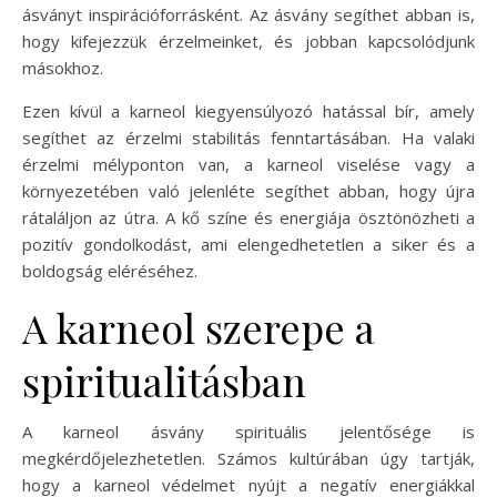
ásványt inspirációforrásként. Az ásvány segíthet abban is,
hogy kifejezzük érzelmeinket, és jobban kapcsolódjunk
másokhoz.
Ezen kívül a karneol kiegyensúlyozó hatással bír, amely
segíthet az érzelmi stabilitás fenntartásában. Ha valaki
érzelmi mélyponton van, a karneol viselése vagy a
környezetében való jelenléte segíthet abban, hogy újra
rátaláljon az útra. A kő színe és energiája ösztönözheti a
pozitív gondolkodást, ami elengedhetetlen a siker és a
boldogság eléréséhez.
A karneol szerepe a
spiritualitásban
A karneol ásvány spirituális jelentősége is
megkérdőjelezhetetlen. Számos kultúrában úgy tartják,
hogy a karneol védelmet nyújt a negatív energiákkal