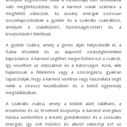
való megbirkózásban, és a karneol sokak számára a
megfelelő választás. Az ásvány energiái szorosan
összekapcsolódnak a gyökér és a szakrális csakrákhoz,
amelyek a stabilitásért, biztonságérzetért és a
kreativitásért felelősek.
A gyökér csakra, amely a gerinc alján helyezkedik el, a
fizikai létünkkel és az alapvető szükségleteinkkel
kapcsolatos. A karneol segíthet megerősíteni ezt a csakrát,
így növelheti az önbizalmat és a bátorságot. Azok, akik
hajlamosak a félelemre vagy a szorongásra, gyakran
tapasztalják, hogy a karneol viselése vagy használata segít
nekik a stressz kezelésében és a belső egyensúly
megtalálásában.
A szakrális csakra, amely a köldök alatt található, a
kreativitás és az érzelmek központja. A karneol energikus
hatása serkentheti a kreatív gondolkodást és a szexuális
energiát, így sok művész és alkotó választja ezt az