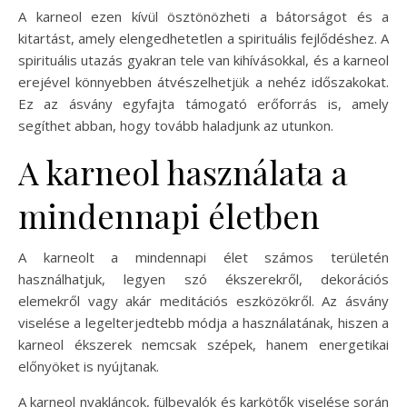
A karneol ezen kívül ösztönözheti a bátorságot és a
kitartást, amely elengedhetetlen a spirituális fejlődéshez. A
spirituális utazás gyakran tele van kihívásokkal, és a karneol
erejével könnyebben átvészelhetjük a nehéz időszakokat.
Ez az ásvány egyfajta támogató erőforrás is, amely
segíthet abban, hogy tovább haladjunk az utunkon.
A karneol használata a
mindennapi életben
A karneolt a mindennapi élet számos területén
használhatjuk, legyen szó ékszerekről, dekorációs
elemekről vagy akár meditációs eszközökről. Az ásvány
viselése a legelterjedtebb módja a használatának, hiszen a
karneol ékszerek nemcsak szépek, hanem energetikai
előnyöket is nyújtanak.
A karneol nyakláncok, fülbevalók és karkötők viselése során