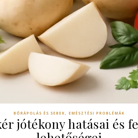
,
BŐRÁPOLÁS ÉS SEBEK
EMÉSZTÉSI PROBLÉMÁK
ér jótékony hatásai és f
lehetőségei