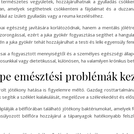
természetes vegyületek, hozzájárulhatnak a gyulladás csökkent
ban, amelyek segíthetnek csökkenteni a fájdalmat és a duzzan
dául az ízületi gyulladás vagy a reuma kezeléséhez.
kai egészség javítására korlátozódnak, hanem a mentális jólétre
szorongással, ezért a juka gyökér fogyasztása segíthet a hangul
a juka gyökér tehát hozzájárulhat a testi és lelki egyensúly fen
ai a fogyasztott mennyiségtől és a személyes egészségi állapot
sunkkal vagy dietetikussal, különösen, ha valamilyen krónikus 
epe emésztési problémák ke
olt jótékony hatása is figyelemre méltó. Gazdag rosttartalmán
 segítik a széklet kialakulását, megelőzve a székrekedést és elő
 táplálják a bélflórában található jótékony baktériumokat, amely
lyozott bélflóra hozzájárul a tápanyagok hatékonyabb felsz