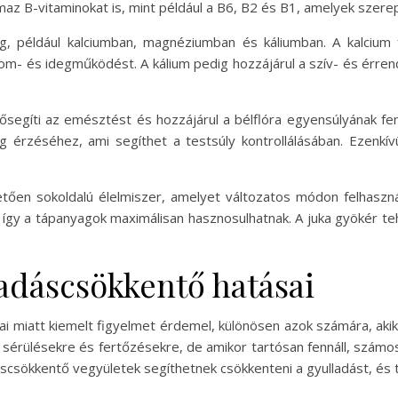
az B-vitaminokat is, mint például a B6, B2 és B1, amelyek szer
g, például kalciumban, magnéziumban és káliumban. A kalciu
m- és idegműködést. A kálium pedig hozzájárul a szív- és érre
elősegíti az emésztést és hozzájárul a bélflóra egyensúlyának f
g érzéséhez, ami segíthet a testsúly kontrollálásában. Ezenkívü
tően sokoldalú élelmiszer, amelyet változatos módon felhaszná
 így a tápanyagok maximálisan hasznosulhatnak. A juka gyökér te
ladáscsökkentő hatásai
i miatt kiemelt figyelmet érdemel, különösen azok számára, akik
 sérülésekre és fertőzésekre, de amikor tartósan fennáll, szám
áscsökkentő vegyületek segíthetnek csökkenteni a gyulladást, és 