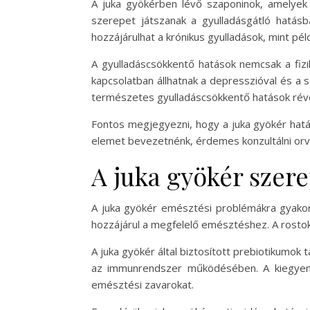
A juka gyökérben lévő szaponinok, amelyek 
szerepet játszanak a gyulladásgátló hatás
hozzájárulhat a krónikus gyulladások, mint pél
A gyulladáscsökkentő hatások nemcsak a fizi
kapcsolatban állhatnak a depresszióval és a 
természetes gyulladáscsökkentő hatások révén 
Fontos megjegyezni, hogy a juka gyökér hatás
elemet bevezetnénk, érdemes konzultálni orvo
A juka gyökér szer
A juka gyökér emésztési problémákra gyakor
hozzájárul a megfelelő emésztéshez. A rostok
A juka gyökér által biztosított prebiotikumok
az immunrendszer működésében. A kiegyensú
emésztési zavarokat.