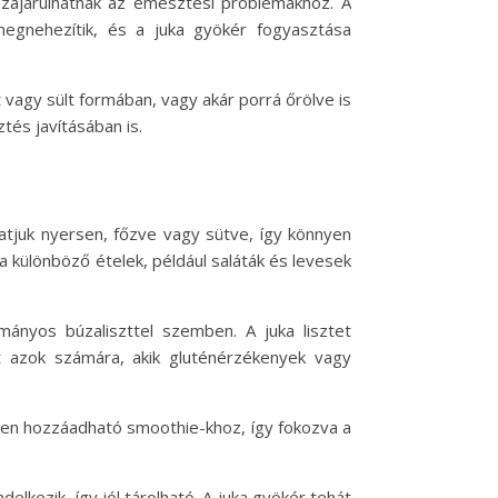
zzájárulhatnak az emésztési problémákhoz. A
megnehezítik, és a juka gyökér fogyasztása
vagy sült formában, vagy akár porrá őrölve is
tés javításában is.
atjuk nyersen, főzve vagy sütve, így könnyen
a különböző ételek, például saláták és levesek
ományos búzaliszttel szemben. A juka lisztet
 azok számára, akik gluténérzékenyek vagy
nyen hozzáadható smoothie-khoz, így fokozva a
lkezik, így jól tárolható. A juka gyökér tehát