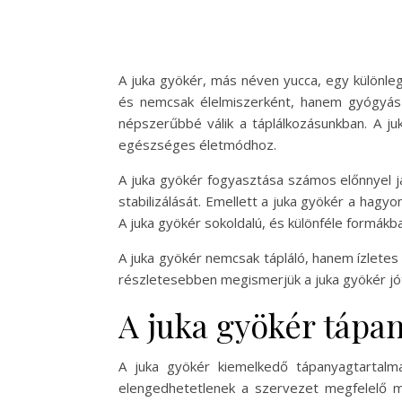
A juka gyökér, más néven yucca, egy különle
és nemcsak élelmiszerként, hanem gyógyásza
népszerűbbé válik a táplálkozásunkban. A ju
egészséges életmódhoz.
A juka gyökér fogyasztása számos előnnyel j
stabilizálását. Emellett a juka gyökér a hag
A juka gyökér sokoldalú, és különféle formákb
A juka gyökér nemcsak tápláló, hanem ízletes 
részletesebben megismerjük a juka gyökér jót
A juka gyökér tápa
A juka gyökér kiemelkedő tápanyagtartalm
elengedhetetlenek a szervezet megfelelő mű