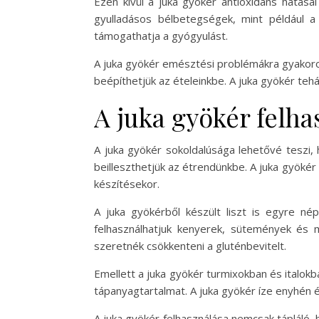
Ezen kívül a juka gyökér antioxidáns hatás
gyulladásos bélbetegségek, mint például a
támogathatja a gyógyulást.
A juka gyökér emésztési problémákra gyakorol
beépíthetjük az ételeinkbe. A juka gyökér te
A juka gyökér felha
A juka gyökér sokoldalúsága lehetővé teszi,
beilleszthetjük az étrendünkbe. A juka gyökér
készítésekor.
A juka gyökérből készült liszt is egyre nép
felhasználhatjuk kenyerek, sütemények és
szeretnék csökkenteni a gluténbevitelt.
Emellett a juka gyökér turmixokban és italok
tápanyagtartalmat. A juka gyökér íze enyhén éd
A juka gyökér felhasználása nemcsak tápláló, 