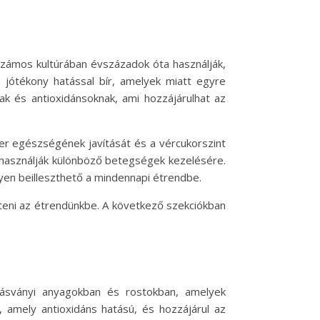
Számos kultúrában évszázadok óta használják,
 jótékony hatással bír, amelyek miatt egyre
ak és antioxidánsoknak, ami hozzájárulhat az
er egészségének javítását és a vércukorszint
n használják különböző betegségek kezelésére.
nyen beilleszthető a mindennapi étrendbe.
píteni az étrendünkbe. A következő szekciókban
 ásványi anyagokban és rostokban, amelyek
 amely antioxidáns hatású, és hozzájárul az