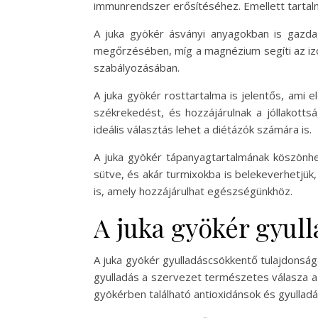
immunrendszer erősítéséhez. Emellett tartalm
A juka gyökér ásványi anyagokban is gazda
megőrzésében, míg a magnézium segíti az izo
szabályozásában.
A juka gyökér rosttartalma is jelentős, ami 
székrekedést, és hozzájárulnak a jóllakottsá
ideális választás lehet a diétázók számára is.
A juka gyökér tápanyagtartalmának köszönhe
sütve, és akár turmixokba is belekeverhetjük,
is, amely hozzájárulhat egészségünkhöz.
A juka gyökér gyul
A juka gyökér gyulladáscsökkentő tulajdonsága
gyulladás a szervezet természetes válasza a
gyökérben található antioxidánsok és gyullad