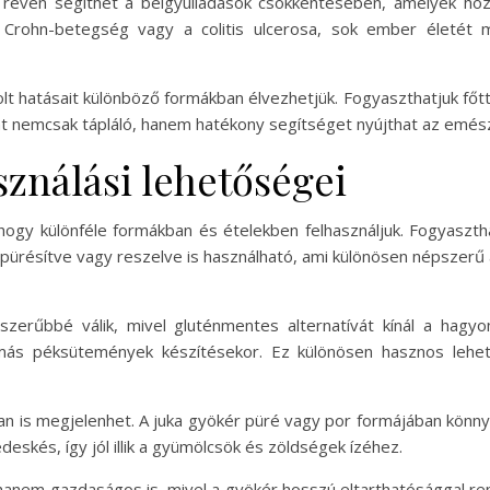
ai révén segíthet a bélgyulladások csökkentésében, amelyek ho
 Crohn-betegség vagy a colitis ulcerosa, sok ember életét 
t hatásait különböző formákban élvezhetjük. Fogyaszthatjuk főtt 
hát nemcsak tápláló, hanem hatékony segítséget nyújthat az emész
sználási lehetőségei
 hogy különféle formákban és ételekben felhasználjuk. Fogyaszth
 pürésítve vagy reszelve is használható, ami különösen népszerű 
szerűbbé válik, mivel gluténmentes alternatívát kínál a hagy
 más péksütemények készítésekor. Ez különösen hasznos lehet
ban is megjelenhet. A juka gyökér püré vagy por formájában kön
eskés, így jól illik a gyümölcsök és zöldségek ízéhez.
hanem gazdaságos is, mivel a gyökér hosszú eltarthatósággal rende