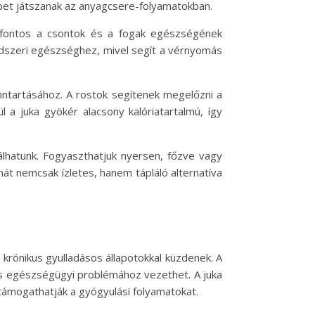
epet játszanak az anyagcsere-folyamatokban.
m fontos a csontok és a fogak egészségének
ndszeri egészséghez, mivel segít a vérnyomás
enntartásához. A rostok segítenek megelőzni a
l a juka gyökér alacsony kalóriatartalmú, így
lhatunk. Fogyaszthatjuk nyersen, főzve vagy
hát nemcsak ízletes, hanem tápláló alternatíva
 krónikus gyulladásos állapotokkal küzdenek. A
os egészségügyi problémához vezethet. A juka
támogathatják a gyógyulási folyamatokat.