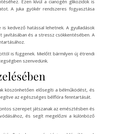
éséhez. Ezen kívül a cianogén glikozidok is
atot. A juka gyökér rendszeres fogyasztása
 is kedvező hatással lehetnek. A gyulladások
at javításában és a stressz csökkentésében. A
ntartásához.
tól is függenek. Mielőtt bármilyen új étrendi
betegségben szenvedünk.
zelésében
ak köszönhetően elősegíti a bélműködést, és
segítve az egészséges bélflóra fenntartását.
ek fontos szerepet játszanak az emésztésben és
ívódásához, és segít megelőzni a különböző