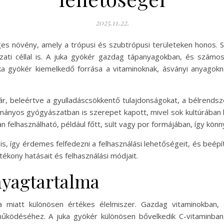
2025.11.22.
ges növény, amely a trópusi és szubtrópusi területeken honos. 
ti céllal is. A juka gyökér gazdag tápanyagokban, és számos
ka gyökér kiemelkedő forrása a vitaminoknak, ásványi anyagokn
ár, beleértve a gyulladáscsökkentő tulajdonságokat, a bélrendsz
yományos gyógyászatban is szerepet kapott, mivel sok kultúrába
an felhasználható, például főtt, sült vagy por formájában, így kön
is, így érdemes felfedezni a felhasználási lehetőségeit, és beé
ékony hatásait és felhasználási módjait.
nyagtartalma
a miatt különösen értékes élelmiszer. Gazdag vitaminokban,
ködéséhez. A juka gyökér különösen bővelkedik C-vitaminban,