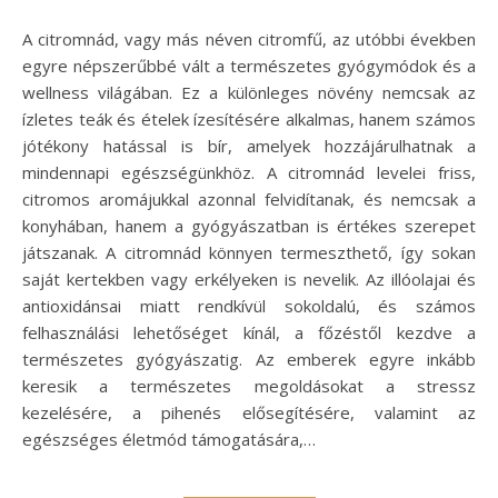
A citromnád, vagy más néven citromfű, az utóbbi években
egyre népszerűbbé vált a természetes gyógymódok és a
wellness világában. Ez a különleges növény nemcsak az
ízletes teák és ételek ízesítésére alkalmas, hanem számos
jótékony hatással is bír, amelyek hozzájárulhatnak a
mindennapi egészségünkhöz. A citromnád levelei friss,
citromos aromájukkal azonnal felvidítanak, és nemcsak a
konyhában, hanem a gyógyászatban is értékes szerepet
játszanak. A citromnád könnyen termeszthető, így sokan
saját kertekben vagy erkélyeken is nevelik. Az illóolajai és
antioxidánsai miatt rendkívül sokoldalú, és számos
felhasználási lehetőséget kínál, a főzéstől kezdve a
természetes gyógyászatig. Az emberek egyre inkább
keresik a természetes megoldásokat a stressz
kezelésére, a pihenés elősegítésére, valamint az
egészséges életmód támogatására,…