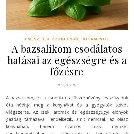
,
EMÉSZTÉSI PROBLÉMÁK
VITAMINOK
A bazsalikom csodálatos
hatásai az egészségre és a
főzésre
2025.10.19.
A bazsalikom, ez a csodálatos fűszernövény, évszázadok
óta hódítja meg a konyhákat és a gyógyítók szívét
világszerte. Az ízek, aromák és egészségügyi előnyök
gazdag tárházával rendelkezik, amit nemcsak az olasz
konyhában, hanem számos más nemzet
gasztronómiájában is előszeretettel használnak. A