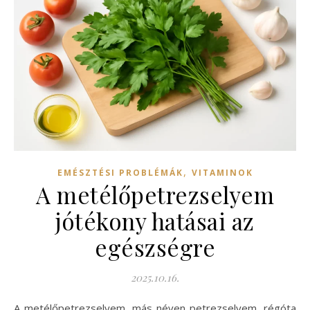
,
EMÉSZTÉSI PROBLÉMÁK
VITAMINOK
A metélőpetrezselyem
jótékony hatásai az
egészségre
2025.10.16.
A metélőpetrezselyem, más néven petrezselyem, régóta