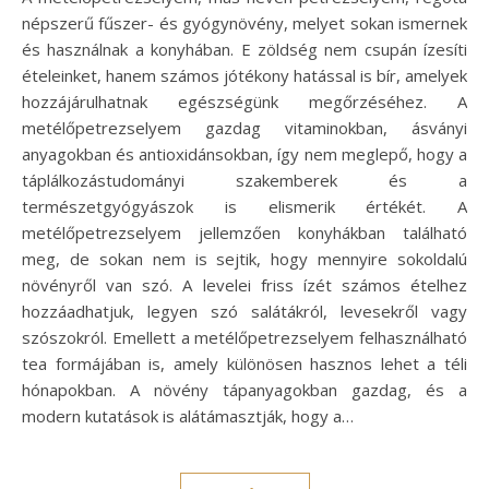
népszerű fűszer- és gyógynövény, melyet sokan ismernek
és használnak a konyhában. E zöldség nem csupán ízesíti
ételeinket, hanem számos jótékony hatással is bír, amelyek
hozzájárulhatnak egészségünk megőrzéséhez. A
metélőpetrezselyem gazdag vitaminokban, ásványi
anyagokban és antioxidánsokban, így nem meglepő, hogy a
táplálkozástudományi szakemberek és a
természetgyógyászok is elismerik értékét. A
metélőpetrezselyem jellemzően konyhákban található
meg, de sokan nem is sejtik, hogy mennyire sokoldalú
növényről van szó. A levelei friss ízét számos ételhez
hozzáadhatjuk, legyen szó salátákról, levesekről vagy
szószokról. Emellett a metélőpetrezselyem felhasználható
tea formájában is, amely különösen hasznos lehet a téli
hónapokban. A növény tápanyagokban gazdag, és a
modern kutatások is alátámasztják, hogy a…