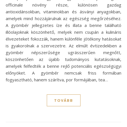
officinale növény része, különösen gazdag
antioxidánsokban, vitaminokban és ásványi anyagokban,
amelyek mind hozzájárulnak az egészség megőrzéséhez.
A gyömbér jellegzetes íze és illata a benne található
illóolajoknak köszönhető, melyek nem csupán a kulináris
élvezeteket fokozzák, hanem különféle jótékony hatásokat
is gyakorolnak a szervezetre. Az elmúlt évtizedekben a
gyömbér népszerűsége ugrásszerűen megnőtt,
köszönhetően az újabb tudományos kutatásoknak,
amelyek felfedték a benne rejlő potenciális egészségügyi
előnyöket. A gyömbér nemcsak friss formában
fogyasztható, hanem szárítva, por formájában, tea…
TOVÁBB