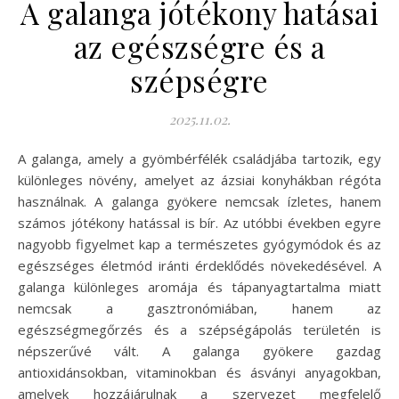
A galanga jótékony hatásai
az egészségre és a
szépségre
2025.11.02.
A galanga, amely a gyömbérfélék családjába tartozik, egy
különleges növény, amelyet az ázsiai konyhákban régóta
használnak. A galanga gyökere nemcsak ízletes, hanem
számos jótékony hatással is bír. Az utóbbi években egyre
nagyobb figyelmet kap a természetes gyógymódok és az
egészséges életmód iránti érdeklődés növekedésével. A
galanga különleges aromája és tápanyagtartalma miatt
nemcsak a gasztronómiában, hanem az
egészségmegőrzés és a szépségápolás területén is
népszerűvé vált. A galanga gyökere gazdag
antioxidánsokban, vitaminokban és ásványi anyagokban,
amelyek hozzájárulnak a szervezet megfelelő