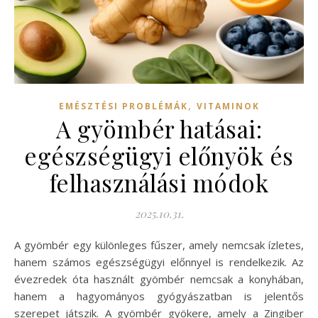
,
EMÉSZTÉSI PROBLÉMÁK
VITAMINOK
A gyömbér hatásai:
egészségügyi előnyök és
felhasználási módok
2025.10.31.
A gyömbér egy különleges fűszer, amely nemcsak ízletes,
hanem számos egészségügyi előnnyel is rendelkezik. Az
évezredek óta használt gyömbér nemcsak a konyhában,
hanem a hagyományos gyógyászatban is jelentős
szerepet játszik. A gyömbér gyökere, amely a Zingiber