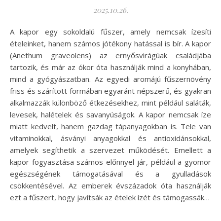
2025.10.26.
A kapor egy sokoldalú fűszer, amely nemcsak ízesíti
ételeinket, hanem számos jótékony hatással is bír. A kapor
(Anethum graveolens) az ernyősvirágúak családjába
tartozik, és már az ókor óta használják mind a konyhában,
mind a gyógyászatban. Az egyedi aromájú fűszernövény
friss és szárított formában egyaránt népszerű, és gyakran
alkalmazzák különböző étkezésekhez, mint például saláták,
levesek, halételek és savanyúságok. A kapor nemcsak íze
miatt kedvelt, hanem gazdag tápanyagokban is. Tele van
vitaminokkal, ásványi anyagokkal és antioxidánsokkal,
amelyek segíthetik a szervezet működését. Emellett a
kapor fogyasztása számos előnnyel jár, például a gyomor
egészségének támogatásával és a gyulladások
csökkentésével. Az emberek évszázadok óta használják
ezt a fűszert, hogy javítsák az ételek ízét és támogassák…