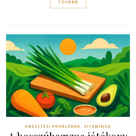
TOVÁBB
,
EMÉSZTÉSI PROBLÉMÁK
VITAMINOK
A hosszúhagyma jótékony