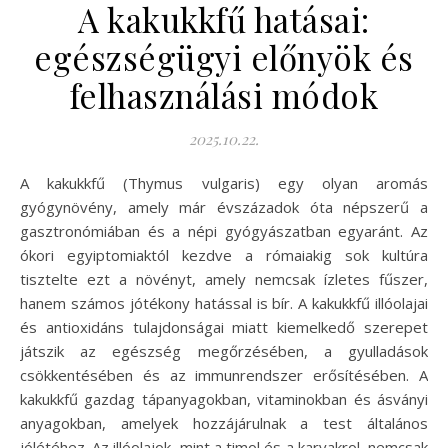
A kakukkfű hatásai:
egészségügyi előnyök és
felhasználási módok
2025.10.22.
A kakukkfű (Thymus vulgaris) egy olyan aromás
gyógynövény, amely már évszázadok óta népszerű a
gasztronómiában és a népi gyógyászatban egyaránt. Az
ókori egyiptomiaktól kezdve a rómaiakig sok kultúra
tisztelte ezt a növényt, amely nemcsak ízletes fűszer,
hanem számos jótékony hatással is bír. A kakukkfű illóolajai
és antioxidáns tulajdonságai miatt kiemelkedő szerepet
játszik az egészség megőrzésében, a gyulladások
csökkentésében és az immunrendszer erősítésében. A
kakukkfű gazdag tápanyagokban, vitaminokban és ásványi
anyagokban, amelyek hozzájárulnak a test általános
jólétéhez. Az illóolajok, mint a timol és a karvakrol, nemcsak