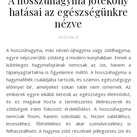
hatásai az egészségünkre
nézve
2025.09.27.
A hosszúhagyma, más néven újhagyma vagy zöldhagyma,
egyre népszerűbb zöldség a modern konyhákban. Ennek a
különleges hagymafajtának nemcsak az íze, hanem a
tápanyagtartalma is figyelemre méltó. A hosszúhagyma a
hagymafélék családjába tartozik, és számos egészségügyi
előnnyel bír, amelyeket sokan talán nem ismernek. Az
emberek egyre inkább keresik az egészséges életmódot,
és ez magával hozta a természetes élelmiszerek és
zöldségek iránti fokozott érdeklődést. A hosszúhagyma
nemcsak finom, hanem sokoldalú is, hiszen salátákhoz,
levesekhez, főételekhez és akár szendvicsekhez is
felhasználható. A hagyma zöld részének jellegzetes íze és