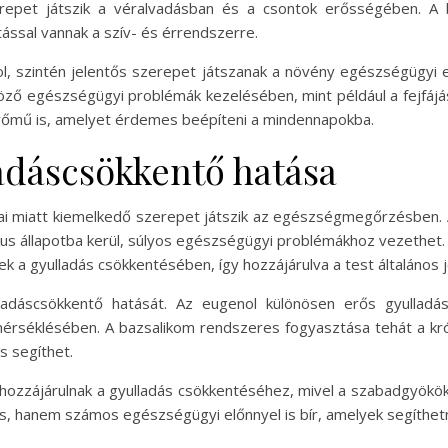
epet játszik a véralvadásban és a csontok erősségében. A b
tással vannak a szív- és érrendszerre.
enol, szintén jelentős szerepet játszanak a növény egészségügyi
böző egészségügyi problémák kezelésében, mint például a fejfájás
 erőmű is, amelyet érdemes beépíteni a mindennapokba.
adáscsökkentő hatása
ai miatt kiemelkedő szerepet játszik az egészségmegőrzésben.
kus állapotba kerül, súlyos egészségügyi problémákhoz vezethet. 
k a gyulladás csökkentésében, így hozzájárulva a test általános j
ladáscsökkentő hatását. Az eugenol különösen erős gyulladá
mérséklésében. A bazsalikom rendszeres fogyasztása tehát a króni
s segíthet.
is hozzájárulnak a gyulladás csökkentéséhez, mivel a szabadgyökö
es, hanem számos egészségügyi előnnyel is bír, amelyek segíthet