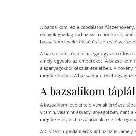
A bazsalikom, ez a csodálatos fűszernövény,
előnyök gazdag tárházával rendelkezik, ami
bazsalikom levelei frissé és ízletessé varázso
A bazsalikom több mint egy egyszerű fűszer; s
amely egyesíti az embereket. A bazsalikom il
alapanyagokból készült ételekben. A növény 
megőrzéséhez. A bazsalikom tehát egy igazi k
A bazsalikom táplál
A bazsalikom levelei tele vannak értékes tá
vitamin, valamint ásványi anyagokban, mint 
megőrzését, és hozzájárulnak a sejtek regene
A C-vitamin például erős antioxidáns, amely