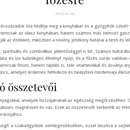
2025.10.19.
 évszázadok óta hódítja meg a konyhákat és a gyógyítók szívét 
t nemcsak az olasz konyhában, hanem számos más nemzet gasztr
lják az ételeket, miközben a növény jótékony hatásai a testi és le
pirituális és szimbolikus jelentőséggel is bír. Számos kultúráb
lata és íze különleges élményt nyújt, és a főzés során valóban 
nemcsak finom, hanem tápláló is, tele vitaminokkal és ásványi a
incs, amelyet érdemes felfedezni és beépíteni mindennapi életü
ó összetevői
panyagokkal, amelyek hozzájárulnak az egészség megőrzéséhez. Ga
a kalcium, magnézium és vas. Ezek az összetevők serkentik az im
rációjához.
 segít a szabadgyökök semlegesítésében, ezzel lassítva a sejtek