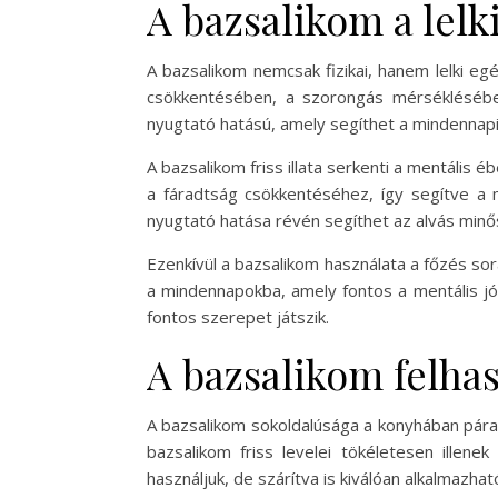
A bazsalikom a lelk
A bazsalikom nemcsak fizikai, hanem lelki eg
csökkentésében, a szorongás mérséklésében
nyugtató hatású, amely segíthet a mindennap
A bazsalikom friss illata serkenti a mentális 
a fáradtság csökkentéséhez, így segítve a 
nyugtató hatása révén segíthet az alvás minő
Ezenkívül a bazsalikom használata a főzés sor
a mindennapokba, amely fontos a mentális jó
fontos szerepet játszik.
A bazsalikom felha
A bazsalikom sokoldalúsága a konyhában pára
bazsalikom friss levelei tökéletesen illene
használjuk, de szárítva is kiválóan alkalmazhat