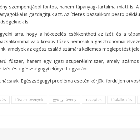
ény szempontjából fontos, hanem tápanyag-tartalma miatt is. A f
anyagokkal is gazdagítjuk azt. Az ízletes bazsalikom pesto példá
ldségeknek is.
gyelni arra, hogy a hőkezelés csökkentheti az ízét és a tápa
bazsalikommal való kreatív főzés nemcsak a gasztronómiai élveze
ünk, amelyek az egész család számára kellemes meglepetést jele
rű fűszer, hanem egy igazi szuperélelmiszer, amely számos j
 ízét és egészségügyi előnyeit egyaránt.
tanácsnak. Egészségügyi probléma esetén kérjük, forduljon orvos
zés
fűszernövények
gyógynövény
receptek
táplálkozás