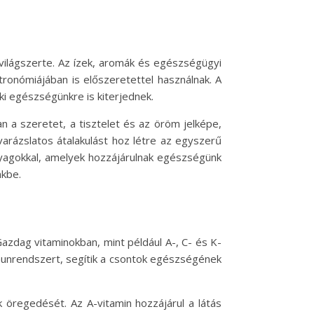
világszerte. Az ízek, aromák és egészségügyi
onómiájában is előszeretettel használnak. A
lki egészségünkre is kiterjednek.
an a szeretet, a tisztelet és az öröm jelképe,
varázslatos átalakulást hoz létre az egyszerű
nyagokkal, amelyek hozzájárulnak egészségünk
nkbe.
zdag vitaminokban, mint például A-, C- és K-
munrendszert, segítik a csontok egészségének
 öregedését. Az A-vitamin hozzájárul a látás