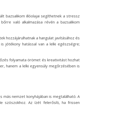
t bazsalikom illóolajai segíthetnek a stressz
 bőrre való alkalmazása révén a bazsalikom
etek hozzájárulhatnak a hangulat javításához és
s jótékony hatással van a lelki egészségre;
 főzés folyamata örömet és kreativitást hozhat
zer, hanem a lelki egyensúly megőrzésében is
os más nemzet konyhájában is megtalálható. A
e szószokhoz. Az ízét felerősíti, ha frissen