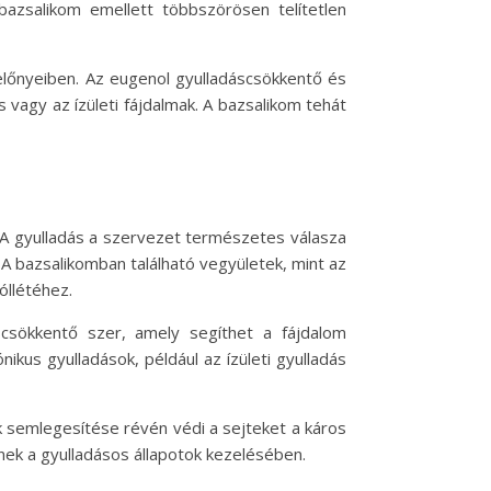
azsalikom emellett többszörösen telítetlen
 előnyeiben. Az eugenol gyulladáscsökkentő és
 vagy az ízületi fájdalmak. A bazsalikom tehát
 A gyulladás a szervezet természetes válasza
A bazsalikomban található vegyületek, mint az
óllétéhez.
scsökkentő szer, amely segíthet a fájdalom
kus gyulladások, például az ízületi gyulladás
k semlegesítése révén védi a sejteket a káros
nek a gyulladásos állapotok kezelésében.