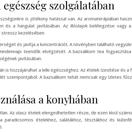
i egészség szolgálatában
észségünkre is jótékony hatással van. Az aromaterápiában használ
 és a hangulat javításában. Az illóolajok belélegzése vagy a
i stressz kezelésében.
éberséget és javítja a koncentrációt. A növényben található vegyül
mindennapi teendők elvégzését. A bazsalikom tea fogyasztása i
ségének javításában.
án is hozzájárulhat a lelki egészséghez. Az ételek ízesítése és a
lét szempontjából. A bazsalikom tehát nemcsak egy ízletes fűs
sználása a konyhában
tlan. Az olasz ételek elengedhetetlen része, de ezen kívül szám
k a paradicsomos ételekhez, salátákhoz, tésztákhoz és különfél
ó.