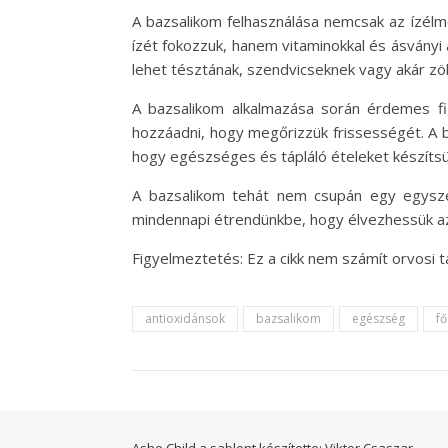
A bazsalikom felhasználása nemcsak az ízélm
ízét fokozzuk, hanem vitaminokkal és ásványi 
lehet tésztának, szendvicseknek vagy akár zö
A bazsalikom alkalmazása során érdemes fi
hozzáadni, hogy megőrizzük frissességét. A 
hogy egészséges és tápláló ételeket készíts
A bazsalikom tehát nem csupán egy egysze
mindennapi étrendünkbe, hogy élvezhessük az
Figyelmeztetés: Ez a cikk nem számít orvosi 
antioxidánsok
bazsalikom
egészség
fő