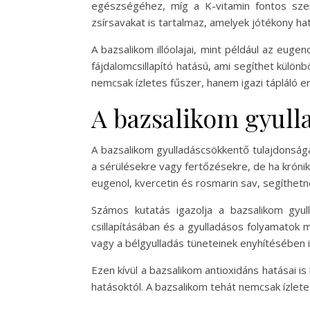
egészségéhez, míg a K-vitamin fontos szer
zsírsavakat is tartalmaz, amelyek jótékony ha
A bazsalikom illóolajai, mint például az eug
fájdalomcsillapító hatású, ami segíthet külön
nemcsak ízletes fűszer, hanem igazi tápláló
A bazsalikom gyull
A bazsalikom gyulladáscsökkentő tulajdonság
a sérülésekre vagy fertőzésekre, de ha króni
eugenol, kvercetin és rosmarin sav, segíthetne
Számos kutatás igazolja a bazsalikom gyul
csillapításában és a gyulladásos folyamatok 
vagy a bélgyulladás tüneteinek enyhítésében i
Ezen kívül a bazsalikom antioxidáns hatásai 
hatásoktól. A bazsalikom tehát nemcsak ízlet