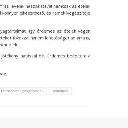
riss levelek használatával nemcsak az ételek
ul könnyen elkészíthető, és remek kiegészítője
nyagtartalmát, így érdemes az ételek végén
teket fokozza, hanem lehetőséget ad arra is,
nthetnek.
ótékony hatással bír. Érdemes beépíteni a
hoz.
természetes gyógymódok
vitaminok