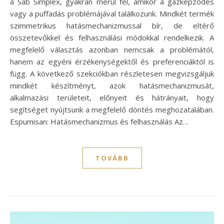
a Sab Simplex, gyakran merül fel, amikor a gázképződés
vagy a puffadás problémájával találkozunk. Mindkét termék
szimmetrikus hatásmechanizmussal bír, de eltérő
összetevőkkel és felhasználási módokkal rendelkezik. A
megfelelő választás azonban nemcsak a problémától,
hanem az egyéni érzékenységektől és preferenciáktól is
függ. A következő szekciókban részletesen megvizsgáljuk
mindkét készítményt, azok hatásmechanizmusát,
alkalmazási területeit, előnyeit és hátrányait, hogy
segítséget nyújtsunk a megfelelő döntés meghozatalában.
Espumisan: Hatásmechanizmus és felhasználás Az…
TOVÁBB