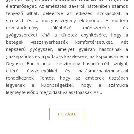
életminőséget. Az emésztési zavarok hátterében számos
tényező állhat, beleértve az étkezési szokásokat, a
stresszt és a mozgásszegény életmódot. A modern
orvostudomány különböző módszereket és
gyógyszereket kínál a tünetek enyhítésére, hogy a
betegek visszanyerhessék komfortérzetüket. Két
népszerű gyógyszer, amelyet gyakran használnak a
gázképződés és a puffadás kezelésére, az Espumisan és a
Degasin. Bár mindkét készítmény hasonló célt szolgál,
eltérő összetevőkkel és hatásmechanizmusokkal
rendelkeznek. Fontos, hogy az emberek tisztában
legyenek a különbségekkel, hogy a számukra
legmegfelelőbb megoldást választhassák. Az…
TOVÁBB