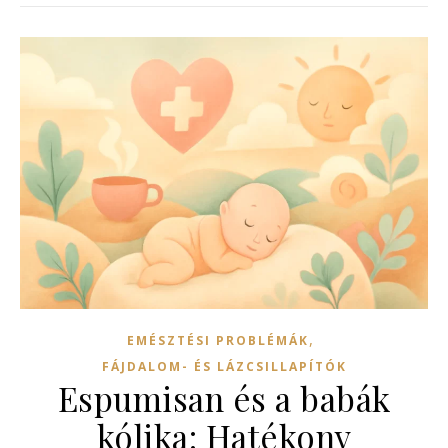
,
EMÉSZTÉSI PROBLÉMÁK
FÁJDALOM- ÉS LÁZCSILLAPÍTÓK
Espumisan és a babák
kólika: Hatékony