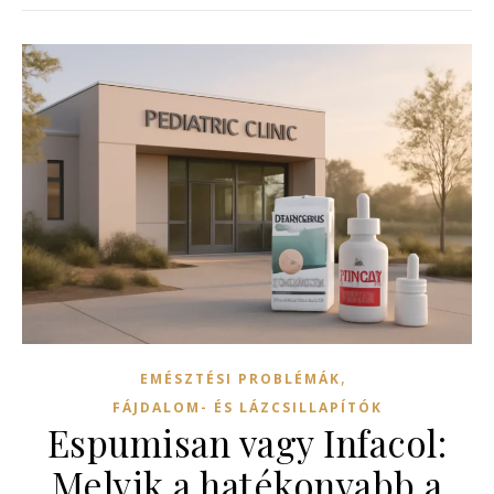
,
EMÉSZTÉSI PROBLÉMÁK
FÁJDALOM- ÉS LÁZCSILLAPÍTÓK
Espumisan vagy Infacol:
Melyik a hatékonyabb a