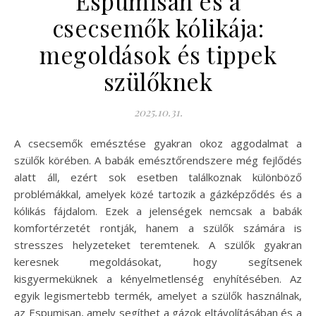
Espumisan és a
csecsemők kólikája:
megoldások és tippek
szülőknek
2025.10.31.
A csecsemők emésztése gyakran okoz aggodalmat a
szülők körében. A babák emésztőrendszere még fejlődés
alatt áll, ezért sok esetben találkoznak különböző
problémákkal, amelyek közé tartozik a gázképződés és a
kólikás fájdalom. Ezek a jelenségek nemcsak a babák
komfortérzetét rontják, hanem a szülők számára is
stresszes helyzeteket teremtenek. A szülők gyakran
keresnek megoldásokat, hogy segítsenek
kisgyermeküknek a kényelmetlenség enyhítésében. Az
egyik legismertebb termék, amelyet a szülők használnak,
az Espumisan, amely segíthet a gázok eltávolításában és a