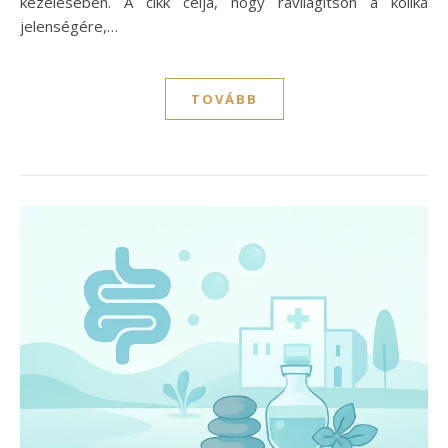
kezelésében. A cikk célja, hogy rávilágítson a kólika
jelenségére,…
TOVÁBB