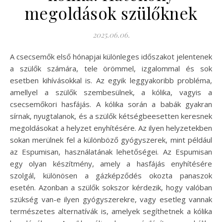
megoldások szülőknek
2025.06.06.
A csecsemők első hónapjai különleges időszakot jelentenek
a szülők számára, tele örömmel, izgalommal és sok
esetben kihívásokkal is. Az egyik leggyakoribb probléma,
amellyel a szülők szembesülnek, a kólika, vagyis a
csecsemőkori hasfájás. A kólika során a babák gyakran
sírnak, nyugtalanok, és a szülők kétségbeesetten keresnek
megoldásokat a helyzet enyhítésére. Az ilyen helyzetekben
sokan merülnek fel a különböző gyógyszerek, mint például
az Espumisan, használatának lehetőségei. Az Espumisan
egy olyan készítmény, amely a hasfájás enyhítésére
szolgál, különösen a gázképződés okozta panaszok
esetén. Azonban a szülők sokszor kérdezik, hogy valóban
szükség van-e ilyen gyógyszerekre, vagy esetleg vannak
természetes alternatívák is, amelyek segíthetnek a kólika