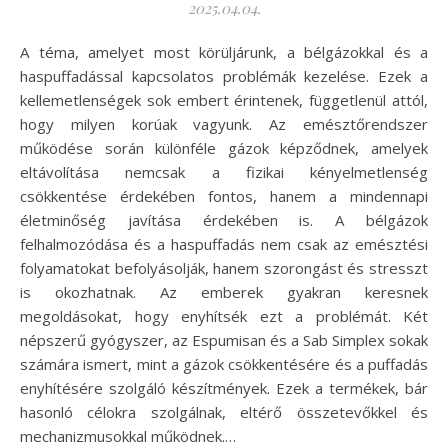
2025.04.04.
A téma, amelyet most körüljárunk, a bélgázokkal és a
haspuffadással kapcsolatos problémák kezelése. Ezek a
kellemetlenségek sok embert érintenek, függetlenül attól,
hogy milyen korúak vagyunk. Az emésztőrendszer
működése során különféle gázok képződnek, amelyek
eltávolítása nemcsak a fizikai kényelmetlenség
csökkentése érdekében fontos, hanem a mindennapi
életminőség javítása érdekében is. A bélgázok
felhalmozódása és a haspuffadás nem csak az emésztési
folyamatokat befolyásolják, hanem szorongást és stresszt
is okozhatnak. Az emberek gyakran keresnek
megoldásokat, hogy enyhítsék ezt a problémát. Két
népszerű gyógyszer, az Espumisan és a Sab Simplex sokak
számára ismert, mint a gázok csökkentésére és a puffadás
enyhítésére szolgáló készítmények. Ezek a termékek, bár
hasonló célokra szolgálnak, eltérő összetevőkkel és
mechanizmusokkal működnek.…