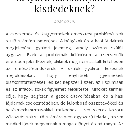
kisdedeknek?
2025.09.19.
A csecsemők és kisgyermekek emésztési problémái sok
szülő számára ismerősek. A bélgázok és a hasi fájdalmak
megjelenése gyakori jelenség, amely számos szülőt
aggaszt. Ezek a problémák különösen a csecsemők
esetében jelentkeznek, akiknek még nem alakult ki teljesen
az emésztőrendszerük. A szülők gyakran keresnek
megoldásokat, hogy enyhítsék gyermekeik
diszkomfortérzését, és két népszerű szer, az Espumisan
és az Infacol, sokak figyelmét felkeltette. Mindkét termék
célja, hogy segítsen a gázok eltávolításában és a hasi
fájdalmak csökkentésében, de különböző összetevőkkel és
hatásmechanizmusokkal működnek. Ezen szerek közötti
választás sok szülő számára nem egyszerű feladat, hiszen
mindkettőnek megvannak a maga előnyei és hátrányai. Az