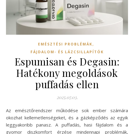
,
EMÉSZTÉSI PROBLÉMÁK
FÁJDALOM- ÉS LÁZCSILLAPÍTÓK
Espumisan és Degasin:
Hatékony megoldások
puffadás ellen
2025.07.03.
Az emésztőrendszer működése sok ember számára
okozhat kellemetlenségeket, és a gázképződés az egyik
leggyakoribb panasz. A puffadás, hasi fájdalom és a
gyomor diszkomfort érzése mindennapi problémák,