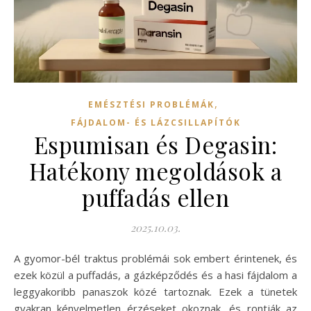
,
EMÉSZTÉSI PROBLÉMÁK
FÁJDALOM- ÉS LÁZCSILLAPÍTÓK
Espumisan és Degasin:
Hatékony megoldások a
puffadás ellen
2025.10.03.
A gyomor-bél traktus problémái sok embert érintenek, és
ezek közül a puffadás, a gázképződés és a hasi fájdalom a
leggyakoribb panaszok közé tartoznak. Ezek a tünetek
gyakran kényelmetlen érzéseket okoznak, és rontják az