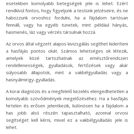
esetekben komolyabb betegségek jele is lehet. Ezért
rendkívül fontos, hogy figyeljünk a testünk jelzéseire, és ne
habozzunk orvoshoz fordulni, ha a fájdalom tartósan
fennáll, vagy ha egyéb tünetek, mint például hányás,
hasmenés, láz vagy vérzés társulnak hozzá.
Az orvos által végzett alapos kivizsgálás segíthet kideríteni
a hasfájás pontos okát. Számos lehetséges ok létezik,
amelyek közé tartozhatnak az emésztőrendszeri
rendellenességek, gyulladások, fertőzések vagy akár
súlyosabb állapotok, mint a vakbélgyulladás vagy a
hasnyálmirigy-gyulladás.
A korai diagnózis és a megfelelő kezelés elengedhetetlen a
komolyabb szövődmények megelőzéséhez. Ha a hasfájás
hirtelen és erősen jelentkezik, különösen ha a fájdalom a
has jobb alsó részén tapasztalható, azonnal orvosi
segítséget kell kérni, mivel ez a vakbélgyulladás jele is
lehet.