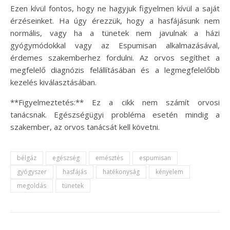
Ezen kívül fontos, hogy ne hagyjuk figyelmen kívül a saját
érzéseinket. Ha úgy érezzük, hogy a hasfájásunk nem
normális, vagy ha a tünetek nem javulnak a házi
gyógymódokkal vagy az Espumisan alkalmazásával,
érdemes szakemberhez fordulni. Az orvos segíthet a
megfelelő diagnózis felállításában és a legmegfelelőbb
kezelés kiválasztásában.
**Figyelmeztetés:** Ez a cikk nem számít orvosi
tanácsnak. Egészségügyi probléma esetén mindig a
szakember, az orvos tanácsát kell követni.
bélgáz
egészség
emésztés
espumisan
gyógyszer
hasfájás
hatékonyság
kényelem
megoldás
tünetek