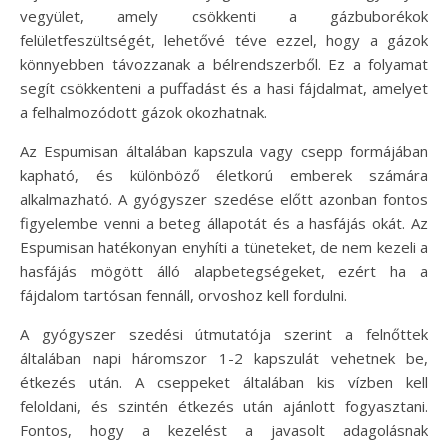
vegyület, amely csökkenti a gázbuborékok
felületfeszültségét, lehetővé téve ezzel, hogy a gázok
könnyebben távozzanak a bélrendszerből. Ez a folyamat
segít csökkenteni a puffadást és a hasi fájdalmat, amelyet
a felhalmozódott gázok okozhatnak.
Az Espumisan általában kapszula vagy csepp formájában
kapható, és különböző életkorú emberek számára
alkalmazható. A gyógyszer szedése előtt azonban fontos
figyelembe venni a beteg állapotát és a hasfájás okát. Az
Espumisan hatékonyan enyhíti a tüneteket, de nem kezeli a
hasfájás mögött álló alapbetegségeket, ezért ha a
fájdalom tartósan fennáll, orvoshoz kell fordulni.
A gyógyszer szedési útmutatója szerint a felnőttek
általában napi háromszor 1-2 kapszulát vehetnek be,
étkezés után. A cseppeket általában kis vízben kell
feloldani, és szintén étkezés után ajánlott fogyasztani.
Fontos, hogy a kezelést a javasolt adagolásnak