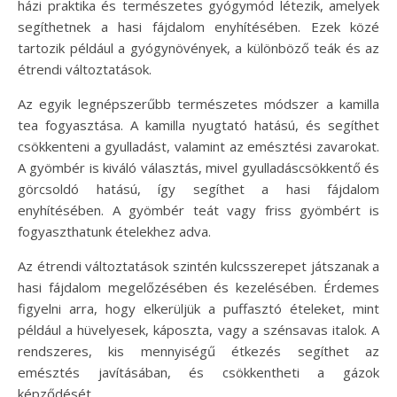
házi praktika és természetes gyógymód létezik, amelyek
segíthetnek a hasi fájdalom enyhítésében. Ezek közé
tartozik például a gyógynövények, a különböző teák és az
étrendi változtatások.
Az egyik legnépszerűbb természetes módszer a kamilla
tea fogyasztása. A kamilla nyugtató hatású, és segíthet
csökkenteni a gyulladást, valamint az emésztési zavarokat.
A gyömbér is kiváló választás, mivel gyulladáscsökkentő és
görcsoldó hatású, így segíthet a hasi fájdalom
enyhítésében. A gyömbér teát vagy friss gyömbért is
fogyaszthatunk ételekhez adva.
Az étrendi változtatások szintén kulcsszerepet játszanak a
hasi fájdalom megelőzésében és kezelésében. Érdemes
figyelni arra, hogy elkerüljük a puffasztó ételeket, mint
például a hüvelyesek, káposzta, vagy a szénsavas italok. A
rendszeres, kis mennyiségű étkezés segíthet az
emésztés javításában, és csökkentheti a gázok
képződését.