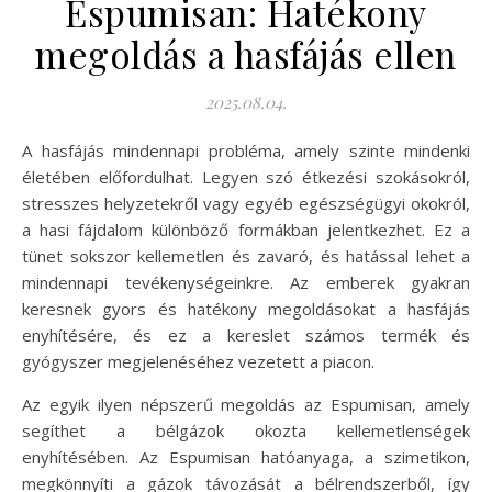
Espumisan: Hatékony
megoldás a hasfájás ellen
2025.08.04.
A hasfájás mindennapi probléma, amely szinte mindenki
életében előfordulhat. Legyen szó étkezési szokásokról,
stresszes helyzetekről vagy egyéb egészségügyi okokról,
a hasi fájdalom különböző formákban jelentkezhet. Ez a
tünet sokszor kellemetlen és zavaró, és hatással lehet a
mindennapi tevékenységeinkre. Az emberek gyakran
keresnek gyors és hatékony megoldásokat a hasfájás
enyhítésére, és ez a kereslet számos termék és
gyógyszer megjelenéséhez vezetett a piacon.
Az egyik ilyen népszerű megoldás az Espumisan, amely
segíthet a bélgázok okozta kellemetlenségek
enyhítésében. Az Espumisan hatóanyaga, a szimetikon,
megkönnyíti a gázok távozását a bélrendszerből, így