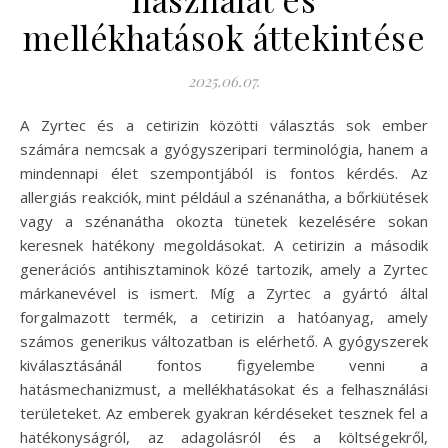
mellékhatások áttekintése
2025.06.07.
A Zyrtec és a cetirizin közötti választás sok ember
számára nemcsak a gyógyszeripari terminológia, hanem a
mindennapi élet szempontjából is fontos kérdés. Az
allergiás reakciók, mint például a szénanátha, a bőrkiütések
vagy a szénanátha okozta tünetek kezelésére sokan
keresnek hatékony megoldásokat. A cetirizin a második
generációs antihisztaminok közé tartozik, amely a Zyrtec
márkanevével is ismert. Míg a Zyrtec a gyártó által
forgalmazott termék, a cetirizin a hatóanyag, amely
számos generikus változatban is elérhető. A gyógyszerek
kiválasztásánál fontos figyelembe venni a
hatásmechanizmust, a mellékhatásokat és a felhasználási
területeket. Az emberek gyakran kérdéseket tesznek fel a
hatékonyságról, az adagolásról és a költségekről,