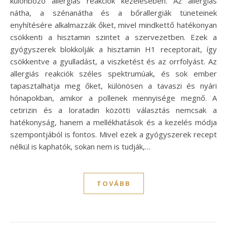
különböző allergiás reakciók kezelésében. Az allergiás
nátha, a szénanátha és a bőrallergiák tüneteinek
enyhítésére alkalmazzák őket, mivel mindkettő hatékonyan
csökkenti a hisztamin szintet a szervezetben. Ezek a
gyógyszerek blokkolják a hisztamin H1 receptorait, így
csökkentve a gyulladást, a viszketést és az orrfolyást. Az
allergiás reakciók széles spektrumúak, és sok ember
tapasztalhatja meg őket, különösen a tavaszi és nyári
hónapokban, amikor a pollenek mennyisége megnő. A
cetirizin és a loratadin közötti választás nemcsak a
hatékonyság, hanem a mellékhatások és a kezelés módja
szempontjából is fontos. Mivel ezek a gyógyszerek recept
nélkül is kaphatók, sokan nem is tudják,…
TOVÁBB