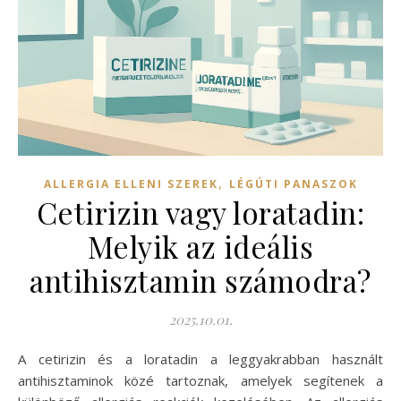
,
ALLERGIA ELLENI SZEREK
LÉGÚTI PANASZOK
Cetirizin vagy loratadin:
Melyik az ideális
antihisztamin számodra?
2025.10.01.
A cetirizin és a loratadin a leggyakrabban használt
antihisztaminok közé tartoznak, amelyek segítenek a