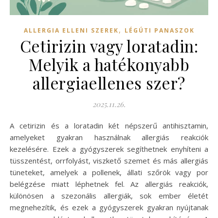
,
ALLERGIA ELLENI SZEREK
LÉGÚTI PANASZOK
Cetirizin vagy loratadin:
Melyik a hatékonyabb
allergiaellenes szer?
2025.11.26.
A cetirizin és a loratadin két népszerű antihisztamin,
amelyeket gyakran használnak allergiás reakciók
kezelésére. Ezek a gyógyszerek segíthetnek enyhíteni a
tüsszentést, orrfolyást, viszkető szemet és más allergiás
tüneteket, amelyek a pollenek, állati szőrök vagy por
belégzése miatt léphetnek fel. Az allergiás reakciók,
különösen a szezonális allergiák, sok ember életét
megnehezítik, és ezek a gyógyszerek gyakran nyújtanak