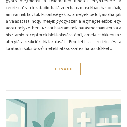
gyors megoldást a kellemetlen tünetek enyhítésére. A
cetirizin és a loratadin hatásmechanizmusukban hasonlóak,
ám vannak köztük különbségek is, amelyek befolyásolhatják
a választást, hogy melyik gyógyszer a legmegfelelőbb egy
adott helyzetben. Az antihisztaminok hatásmechanizmusa a
hisztamin receptorok blokkolására épül, amely csökkenti az
allergiás reakciók kialakulását. Emellett a cetirizin és a
loratadin különböző mellékhatásokkal és hatásidőkkel…
TOVÁBB