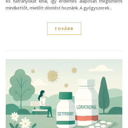
és hátrányokat kínál, így érdemes alaposan megismerni
mindkettőt, mielőtt döntést hoznánk. A gyógyszerek…
TOVÁBB