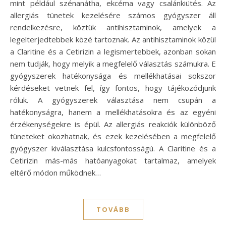
mint például szénanátha, ekcéma vagy csalánkiütés. Az
allergiás tünetek kezelésére számos gyógyszer áll
rendelkezésre, köztük antihisztaminok, amelyek a
legelterjedtebbek közé tartoznak. Az antihisztaminok közül
a Claritine és a Cetirizin a legismertebbek, azonban sokan
nem tudják, hogy melyik a megfelelő választás számukra. E
gyógyszerek hatékonysága és mellékhatásai sokszor
kérdéseket vetnek fel, így fontos, hogy tájékozódjunk
róluk. A gyógyszerek választása nem csupán a
hatékonyságra, hanem a mellékhatásokra és az egyéni
érzékenységekre is épül. Az allergiás reakciók különböző
tüneteket okozhatnak, és ezek kezelésében a megfelelő
gyógyszer kiválasztása kulcsfontosságú. A Claritine és a
Cetirizin más-más hatóanyagokat tartalmaz, amelyek
eltérő módon működnek…
TOVÁBB