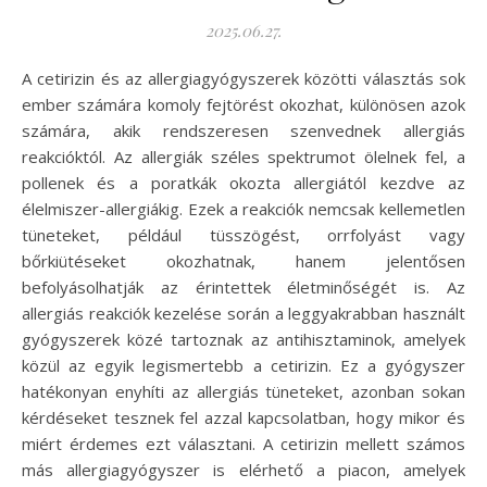
2025.06.27.
A cetirizin és az allergiagyógyszerek közötti választás sok
ember számára komoly fejtörést okozhat, különösen azok
számára, akik rendszeresen szenvednek allergiás
reakcióktól. Az allergiák széles spektrumot ölelnek fel, a
pollenek és a poratkák okozta allergiától kezdve az
élelmiszer-allergiákig. Ezek a reakciók nemcsak kellemetlen
tüneteket, például tüsszögést, orrfolyást vagy
bőrkiütéseket okozhatnak, hanem jelentősen
befolyásolhatják az érintettek életminőségét is. Az
allergiás reakciók kezelése során a leggyakrabban használt
gyógyszerek közé tartoznak az antihisztaminok, amelyek
közül az egyik legismertebb a cetirizin. Ez a gyógyszer
hatékonyan enyhíti az allergiás tüneteket, azonban sokan
kérdéseket tesznek fel azzal kapcsolatban, hogy mikor és
miért érdemes ezt választani. A cetirizin mellett számos
más allergiagyógyszer is elérhető a piacon, amelyek