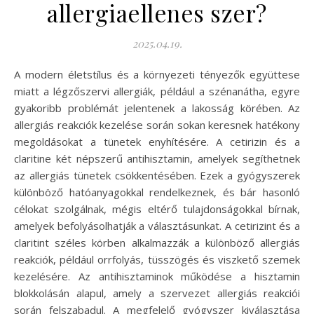
allergiaellenes szer?
2025.04.19.
A modern életstílus és a környezeti tényezők együttese
miatt a légzőszervi allergiák, például a szénanátha, egyre
gyakoribb problémát jelentenek a lakosság körében. Az
allergiás reakciók kezelése során sokan keresnek hatékony
megoldásokat a tünetek enyhítésére. A cetirizin és a
claritine két népszerű antihisztamin, amelyek segíthetnek
az allergiás tünetek csökkentésében. Ezek a gyógyszerek
különböző hatóanyagokkal rendelkeznek, és bár hasonló
célokat szolgálnak, mégis eltérő tulajdonságokkal bírnak,
amelyek befolyásolhatják a választásunkat. A cetirizint és a
claritint széles körben alkalmazzák a különböző allergiás
reakciók, például orrfolyás, tüsszögés és viszkető szemek
kezelésére. Az antihisztaminok működése a hisztamin
blokkolásán alapul, amely a szervezet allergiás reakciói
során felszabadul. A megfelelő gyógyszer kiválasztása