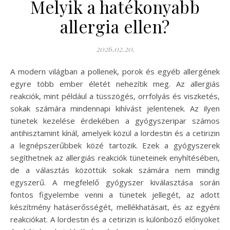
Melyik a hatékonyabb
allergia ellen?
2026.02.20.
A modern világban a pollenek, porok és egyéb allergének
egyre több ember életét nehezítik meg. Az allergiás
reakciók, mint például a tüsszögés, orrfolyás és viszketés,
sokak számára mindennapi kihívást jelentenek. Az ilyen
tünetek kezelése érdekében a gyógyszeripar számos
antihisztamint kínál, amelyek közül a lordestin és a cetirizin
a legnépszerűbbek közé tartozik. Ezek a gyógyszerek
segíthetnek az allergiás reakciók tüneteinek enyhítésében,
de a választás közöttük sokak számára nem mindig
egyszerű. A megfelelő gyógyszer kiválasztása során
fontos figyelembe venni a tünetek jellegét, az adott
készítmény hatáserősségét, mellékhatásait, és az egyéni
reakciókat. A lordestin és a cetirizin is különböző előnyöket