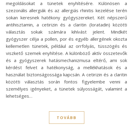
megoldásokat a tünetek enyhítésére. Különösen a
szezonális allergiák és az allergiás rhinitis kezelése terén
sokan keresnek hatékony gyógyszereket. Két népszerű
antihisztamin, a cetirizin és a claritin (loratadin) közötti
választás sokak számára kihívást jelent. Mindkét
gyógyszer célja a pollen, por és egyéb allergének okozta
kellemetlen tünetek, például az orrfolyás, tüsszögés és
viszkető szemek enyhítése. A különböző aktív összetevők
és a gyógyszerek hatásmechanizmusa eltérő, ami sok
kérdést felvet a hatékonyság, a mellékhatások és a
használat biztonságossága kapcsán. A cetirizin és a claritin
közötti választás során fontos figyelembe venni a
személyes igényeket, a tünetek súlyosságát, valamint a
lehetséges…
TOVÁBB