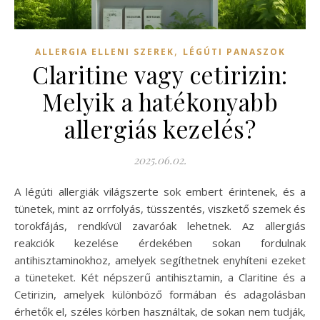
,
ALLERGIA ELLENI SZEREK
LÉGÚTI PANASZOK
Claritine vagy cetirizin:
Melyik a hatékonyabb
allergiás kezelés?
2025.06.02.
A légúti allergiák világszerte sok embert érintenek, és a
tünetek, mint az orrfolyás, tüsszentés, viszkető szemek és
torokfájás, rendkívül zavaróak lehetnek. Az allergiás
reakciók kezelése érdekében sokan fordulnak
antihisztaminokhoz, amelyek segíthetnek enyhíteni ezeket
a tüneteket. Két népszerű antihisztamin, a Claritine és a
Cetirizin, amelyek különböző formában és adagolásban
érhetők el, széles körben használtak, de sokan nem tudják,