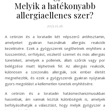
Melyik a hatékonyabb
allergiaellenes szer?
2025.11.26.
A cetirizin és a loratadin két népszerű antihisztamin,
amelyeket gyakran használnak allergiás reakciók
kezelésére. Ezek a gyógyszerek segíthetnek enyhíteni a
tüsszentést, orrfolyást, viszkető szemet és más allergiás
tüneteket, amelyek a pollenek, állati szőrök vagy por
belégzése miatt léphetnek fel. Az allergiás reakciók,
különösen a szezonális allergiák, sok ember életét
megnehezítik, és ezek a gyógyszerek gyakran nyújtanak
gyors megoldást a kellemetlen tünetek enyhítésére.
A cetirizin és a loratadin hatásmechanizmusukban
hasonlóak, ám vannak köztük különbségek is, amelyek
befolyásolhatják a választást, hogy melyik gyógyszer a