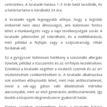
cetirizinhez. A loratadin hatása 1-3 órán belül kezdődik, és
a hatástartama is körülbelül 24 óra.
A loratadin egyik legnagyobb előnye, hogy a legtöbb
embernél nem okoz álmosságot, ami különösen fontos
lehet a munkavégzés vagy a napi tevékenységek során. A
loratadin jellemzően jól tolerálható, és a mellékhatások,
mint például a fejfájás vagy a szájszárazság, ritkán
fordulnak elő.
Ez a gyógyszer különösen hatékony a szezonális allergiás
tünetek, például a tüsszentés és az orrfolyás kezelésében.
Ezenkívül a loratadin segíthet a viszkető szemek és az orr
viszketésének csökkentésében is. A loratadin alkalmazása
sok esetben előnyösebb lehet, mint más antihisztaminok,
mivel a vér-agy gáton való átkelésének mértéke
alacsonyabb, mint az első generációs antihisztaminoké, így
kisebb a központi idegrendszerre gyakorolt hatás.
Fontos azonban megemlíteni, hogy a loratadin hatása