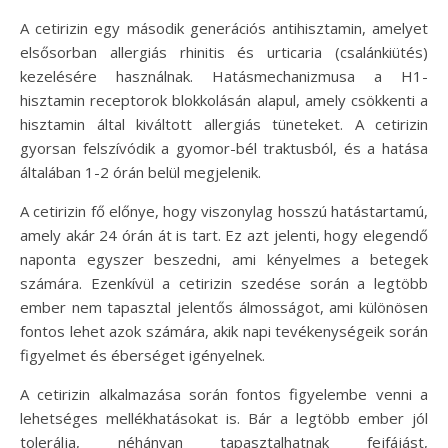
A cetirizin egy második generációs antihisztamin, amelyet
elsősorban allergiás rhinitis és urticaria (csalánkiütés)
kezelésére használnak. Hatásmechanizmusa a H1-
hisztamin receptorok blokkolásán alapul, amely csökkenti a
hisztamin által kiváltott allergiás tüneteket. A cetirizin
gyorsan felszívódik a gyomor-bél traktusból, és a hatása
általában 1-2 órán belül megjelenik.
A cetirizin fő előnye, hogy viszonylag hosszú hatástartamú,
amely akár 24 órán át is tart. Ez azt jelenti, hogy elegendő
naponta egyszer beszedni, ami kényelmes a betegek
számára. Ezenkívül a cetirizin szedése során a legtöbb
ember nem tapasztal jelentős álmosságot, ami különösen
fontos lehet azok számára, akik napi tevékenységeik során
figyelmet és éberséget igényelnek.
A cetirizin alkalmazása során fontos figyelembe venni a
lehetséges mellékhatásokat is. Bár a legtöbb ember jól
tolerálja, néhányan tapasztalhatnak fejfájást,