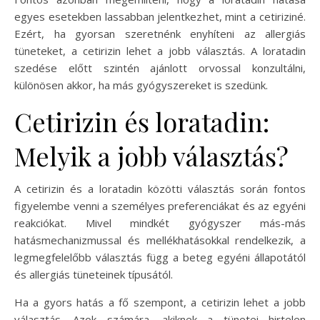
egyes esetekben lassabban jelentkezhet, mint a cetiriziné.
Ezért, ha gyorsan szeretnénk enyhíteni az allergiás
tüneteket, a cetirizin lehet a jobb választás. A loratadin
szedése előtt szintén ajánlott orvossal konzultálni,
különösen akkor, ha más gyógyszereket is szedünk.
Cetirizin és loratadin:
Melyik a jobb választás?
A cetirizin és a loratadin közötti választás során fontos
figyelembe venni a személyes preferenciákat és az egyéni
reakciókat. Mivel mindkét gyógyszer más-más
hatásmechanizmussal és mellékhatásokkal rendelkezik, a
legmegfelelőbb választás függ a beteg egyéni állapotától
és allergiás tüneteinek típusától.
Ha a gyors hatás a fő szempont, a cetirizin lehet a jobb
választás. Azok számára, akiknek a tünetei hirtelen