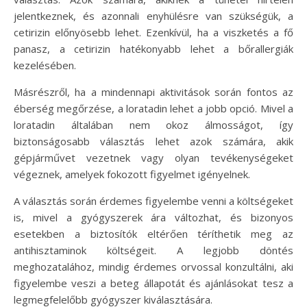
jelentkeznek, és azonnali enyhülésre van szükségük, a
cetirizin előnyösebb lehet. Ezenkívül, ha a viszketés a fő
panasz, a cetirizin hatékonyabb lehet a bőrallergiák
kezelésében.
Másrészről, ha a mindennapi aktivitások során fontos az
éberség megőrzése, a loratadin lehet a jobb opció. Mivel a
loratadin általában nem okoz álmosságot, így
biztonságosabb választás lehet azok számára, akik
gépjárművet vezetnek vagy olyan tevékenységeket
végeznek, amelyek fokozott figyelmet igényelnek.
A választás során érdemes figyelembe venni a költségeket
is, mivel a gyógyszerek ára változhat, és bizonyos
esetekben a biztosítók eltérően téríthetik meg az
antihisztaminok költségeit. A legjobb döntés
meghozatalához, mindig érdemes orvossal konzultálni, aki
figyelembe veszi a beteg állapotát és ajánlásokat tesz a
legmegfelelőbb gyógyszer kiválasztására.