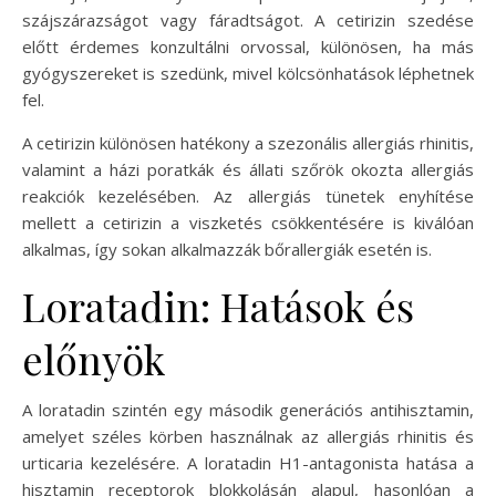
szájszárazságot vagy fáradtságot. A cetirizin szedése
előtt érdemes konzultálni orvossal, különösen, ha más
gyógyszereket is szedünk, mivel kölcsönhatások léphetnek
fel.
A cetirizin különösen hatékony a szezonális allergiás rhinitis,
valamint a házi poratkák és állati szőrök okozta allergiás
reakciók kezelésében. Az allergiás tünetek enyhítése
mellett a cetirizin a viszketés csökkentésére is kiválóan
alkalmas, így sokan alkalmazzák bőrallergiák esetén is.
Loratadin: Hatások és
előnyök
A loratadin szintén egy második generációs antihisztamin,
amelyet széles körben használnak az allergiás rhinitis és
urticaria kezelésére. A loratadin H1-antagonista hatása a
hisztamin receptorok blokkolásán alapul, hasonlóan a