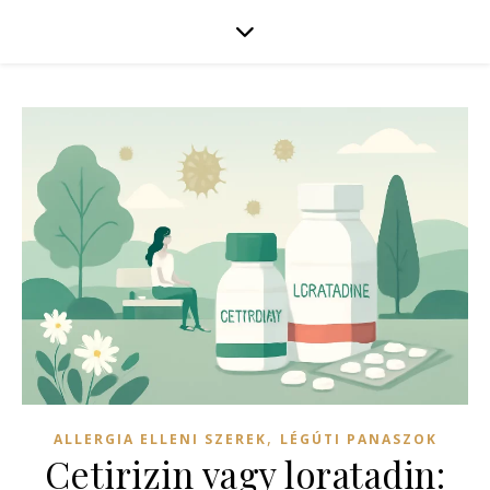
,
ALLERGIA ELLENI SZEREK
LÉGÚTI PANASZOK
Cetirizin vagy loratadin: