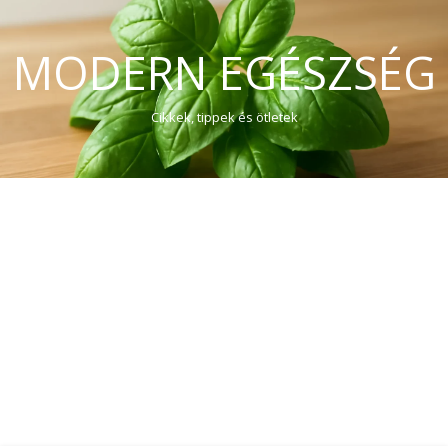
MODERN EGÉSZSÉG
Cikkek, tippek és ötletek