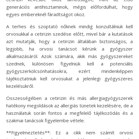
generációs antihisztaminok, mégis előfordulhat, hogy
egyes embereknél fáradtságot okoz.
A terhes és szoptató nőknek mindig konzultálniuk kell
orvosukkal a cetirizin szedése előtt, mivel bár a kutatások
azt mutatják, hogy a cetirizin általában biztonságos, a
legjobb, ha orvosi tanácsot kérünk a gyógyszer
alkalmazásáról. Azok számára, akik más gyógyszereket
szednek, különösen figyelniük kell a potenciális
gyógyszerkölcsönhatásokra, ezért mindenképpen
tájékoztatniuk kell orvosukat a jelenlegi gyógyszeres
kezelésükről.
Összességében a cetirizin és más allergiagyógyszerek
hatékony megoldások az allergiás tünetek kezelésére, de a
használatuk során fontos a megfelelő tájékozódás és a
szakmai tanácsok figyelembe vétele.
**Figyelmeztetés**: Ez a cikk nem számít orvosi