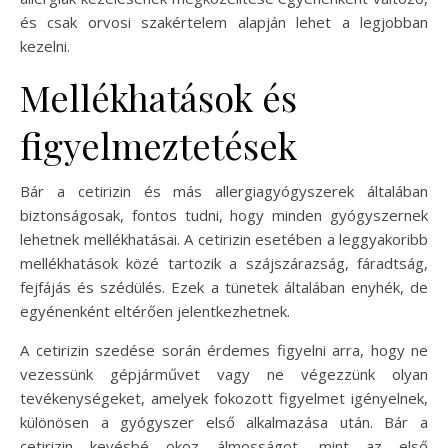
és csak orvosi szakértelem alapján lehet a legjobban
kezelni.
Mellékhatások és
figyelmeztetések
Bár a cetirizin és más allergiagyógyszerek általában
biztonságosak, fontos tudni, hogy minden gyógyszernek
lehetnek mellékhatásai. A cetirizin esetében a leggyakoribb
mellékhatások közé tartozik a szájszárazság, fáradtság,
fejfájás és szédülés. Ezek a tünetek általában enyhék, de
egyénenként eltérően jelentkezhetnek.
A cetirizin szedése során érdemes figyelni arra, hogy ne
vezessünk gépjárművet vagy ne végezzünk olyan
tevékenységeket, amelyek fokozott figyelmet igényelnek,
különösen a gyógyszer első alkalmazása után. Bár a
cetirizin kevésbé okoz álmosságot, mint az első