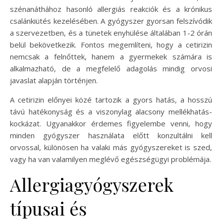
szénanáthához hasonló allergiás reakciók és a krónikus
csalánkiütés kezelésében. A gyógyszer gyorsan felszívódik
a szervezetben, és a tünetek enyhülése általában 1-2 órán
belül bekövetkezik. Fontos megemlíteni, hogy a cetirizin
nemcsak a felnőttek, hanem a gyermekek számára is
alkalmazható, de a megfelelő adagolás mindig orvosi
javaslat alapján történjen.
A cetirizin előnyei közé tartozik a gyors hatás, a hosszú
távú hatékonyság és a viszonylag alacsony mellékhatás-
kockázat. Ugyanakkor érdemes figyelembe venni, hogy
minden gyógyszer használata előtt konzultálni kell
orvossal, különösen ha valaki más gyógyszereket is szed,
vagy ha van valamilyen meglévő egészségügyi problémája.
Allergiagyógyszerek
típusai és