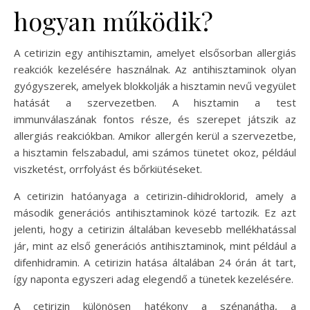
hogyan működik?
A cetirizin egy antihisztamin, amelyet elsősorban allergiás
reakciók kezelésére használnak. Az antihisztaminok olyan
gyógyszerek, amelyek blokkolják a hisztamin nevű vegyület
hatását a szervezetben. A hisztamin a test
immunválaszának fontos része, és szerepet játszik az
allergiás reakciókban. Amikor allergén kerül a szervezetbe,
a hisztamin felszabadul, ami számos tünetet okoz, például
viszketést, orrfolyást és bőrkiütéseket.
A cetirizin hatóanyaga a cetirizin-dihidroklorid, amely a
második generációs antihisztaminok közé tartozik. Ez azt
jelenti, hogy a cetirizin általában kevesebb mellékhatással
jár, mint az első generációs antihisztaminok, mint például a
difenhidramin. A cetirizin hatása általában 24 órán át tart,
így naponta egyszeri adag elegendő a tünetek kezelésére.
A cetirizin különösen hatékony a szénanátha, a