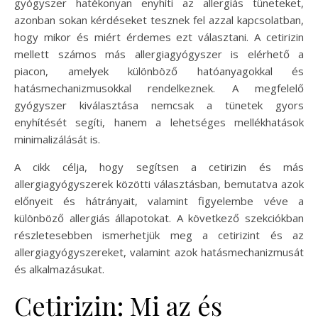
gyógyszer hatékonyan enyhíti az allergiás tüneteket,
azonban sokan kérdéseket tesznek fel azzal kapcsolatban,
hogy mikor és miért érdemes ezt választani. A cetirizin
mellett számos más allergiagyógyszer is elérhető a
piacon, amelyek különböző hatóanyagokkal és
hatásmechanizmusokkal rendelkeznek. A megfelelő
gyógyszer kiválasztása nemcsak a tünetek gyors
enyhítését segíti, hanem a lehetséges mellékhatások
minimalizálását is.
A cikk célja, hogy segítsen a cetirizin és más
allergiagyógyszerek közötti választásban, bemutatva azok
előnyeit és hátrányait, valamint figyelembe véve a
különböző allergiás állapotokat. A következő szekciókban
részletesebben ismerhetjük meg a cetirizint és az
allergiagyógyszereket, valamint azok hatásmechanizmusát
és alkalmazásukat.
Cetirizin: Mi az és