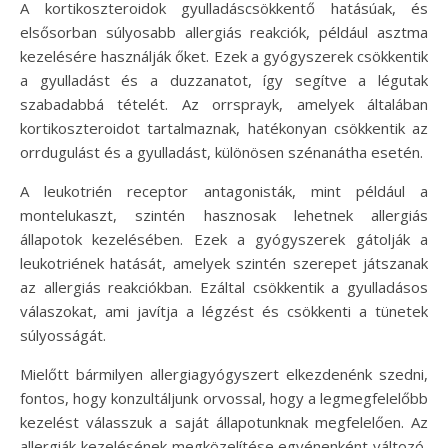
A kortikoszteroidok gyulladáscsökkentő hatásúak, és
elsősorban súlyosabb allergiás reakciók, például asztma
kezelésére használják őket. Ezek a gyógyszerek csökkentik
a gyulladást és a duzzanatot, így segítve a légutak
szabadabbá tételét. Az orrsprayk, amelyek általában
kortikoszteroidot tartalmaznak, hatékonyan csökkentik az
orrdugulást és a gyulladást, különösen szénanátha esetén.
A leukotrién receptor antagonisták, mint például a
montelukaszt, szintén hasznosak lehetnek allergiás
állapotok kezelésében. Ezek a gyógyszerek gátolják a
leukotriének hatását, amelyek szintén szerepet játszanak
az allergiás reakciókban. Ezáltal csökkentik a gyulladásos
válaszokat, ami javítja a légzést és csökkenti a tünetek
súlyosságát.
Mielőtt bármilyen allergiagyógyszert elkezdenénk szedni,
fontos, hogy konzultáljunk orvossal, hogy a legmegfelelőbb
kezelést válasszuk a saját állapotunknak megfelelően. Az
allergiák kezelésének megközelítése egyénenként változó,