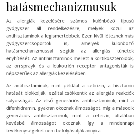
hatásmechanizmusuk
Az allergiák kezelésére számos különböző típusú
gyógyszer áll rendelkezésre, melyek közül az
antihisztaminok a legismertebbek. Ezen kívül léteznek más
gyógyszercsoportok is, amelyek különböző
hatásmechanizmussal segítik az allergiás tünetek
enyhítését. Az antihisztaminok mellett a kortikoszteroidok,
az orrsprayk és a leukotrién receptor antagonisták is
népszerűek az allergiák kezelésében.
Az antihisztaminok, mint például a cetirizin, a hisztamin
hatását blokkolják, ezáltal csökkentik az allergiás reakciók
súlyosságát. Az első generációs antihisztaminok, mint a
difenhidramin, gyakran okoznak álmosságot, míg a második
generációs antihisztaminok, mint a cetirizin, általában
kevésbé álmosságot okoznak, így a mindennapi
tevékenységeket nem befolyásolják annyira.