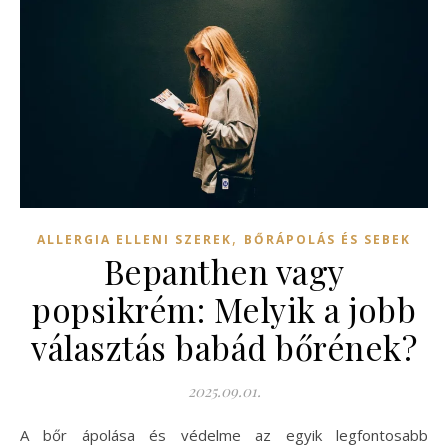
,
ALLERGIA ELLENI SZEREK
BŐRÁPOLÁS ÉS SEBEK
Bepanthen vagy
popsikrém: Melyik a jobb
választás babád bőrének?
2025.09.01.
A bőr ápolása és védelme az egyik legfontosabb