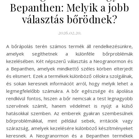
Bepanthen: Melyik a jobb
választás bőrödnek?
2026.02.20.
A bőrápolás terén számos termék áll rendelkezésünkre,
amelyek segíthetnek a különféle bőrproblémák
kezelésében. Két népszerű választás a Neogranormon és
a Bepanthen, amelyek mindkettő széles körben elterjedt
és elismert. Ezek a termékek különböző célokra szolgálnak,
és sokan keresnek információt arról, hogy melyik lehet a
legmegfelelőbb számukra. A bőr egészsége és ápolása
rendkívül fontos, hiszen a bőr nemcsak a test legnagyobb
szervének számít, hanem védelmet is nyújt a külső
hatásokkal szemben. Az emberek gyakran szembesülnek
bőrproblémákkal, mint például sebek, irritációk vagy
szárazság, amelyek kezelésére különböző készítményeket
keresnek. A Neogranormon és a Bepanthen termékek