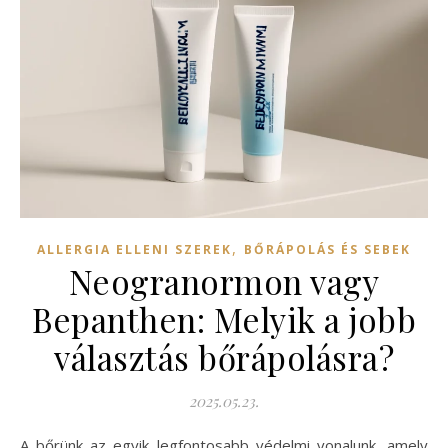
,
ALLERGIA ELLENI SZEREK
BŐRÁPOLÁS ÉS SEBEK
Neogranormon vagy
Bepanthen: Melyik a jobb
választás bőrápolásra?
2025.05.23.
A bőrünk az egyik legfontosabb védelmi vonalunk, amely