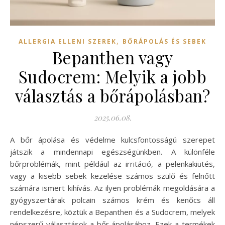
,
ALLERGIA ELLENI SZEREK
BŐRÁPOLÁS ÉS SEBEK
Bepanthen vagy
Sudocrem: Melyik a jobb
választás a bőrápolásban?
2025.06.08.
A bőr ápolása és védelme kulcsfontosságú szerepet
játszik a mindennapi egészségünkben. A különféle
bőrproblémák, mint például az irritáció, a pelenkakiütés,
vagy a kisebb sebek kezelése számos szülő és felnőtt
számára ismert kihívás. Az ilyen problémák megoldására a
gyógyszertárak polcain számos krém és kenőcs áll
rendelkezésre, köztük a Bepanthen és a Sudocrem, melyek
népszerű választások a bőr ápolásához. Ezek a termékek