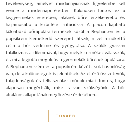
tevékenység, amelyet mindannyiunknak figyelembe kell
vennie a mindennapi életben. Különösen fontos ez a
kisgyermekek esetében, akiknek bőre érzékenyebb és
hajlamosabb a különféle irritációkra. A piacon kapható
különböző bőrápolási termékek közül a Bephanten és a
popsikrém kiemelkedő szerepet játszik, mivel mindkettő
célja a bőr védelme és gyógyítása. A szülők gyakran
találkoznak a dilemmával, hogy melyik terméket válasszák,
és mi a legjobb megoldás a gyermekük bőrének ápolására.
A Bephanten krém és a popsikrém között sok hasonlóság
van, de a különbségeik is jelentősek. Az eltérő összetevők,
tulajdonságok és felhasználási módok miatt fontos, hogy
alaposan megértsük, mire is van szükségünk. A bőr
általános állapotának megőrzése érdekében…
TOVÁBB