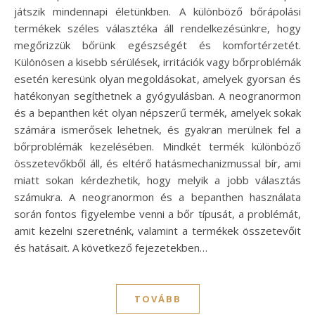
játszik mindennapi életünkben. A különböző bőrápolási
termékek széles választéka áll rendelkezésünkre, hogy
megőrizzük bőrünk egészségét és komfortérzetét.
Különösen a kisebb sérülések, irritációk vagy bőrproblémák
esetén keresünk olyan megoldásokat, amelyek gyorsan és
hatékonyan segíthetnek a gyógyulásban. A neogranormon
és a bepanthen két olyan népszerű termék, amelyek sokak
számára ismerősek lehetnek, és gyakran merülnek fel a
bőrproblémák kezelésében. Mindkét termék különböző
összetevőkből áll, és eltérő hatásmechanizmussal bír, ami
miatt sokan kérdezhetik, hogy melyik a jobb választás
számukra. A neogranormon és a bepanthen használata
során fontos figyelembe venni a bőr típusát, a problémát,
amit kezelni szeretnénk, valamint a termékek összetevőit
és hatásait. A következő fejezetekben…
TOVÁBB