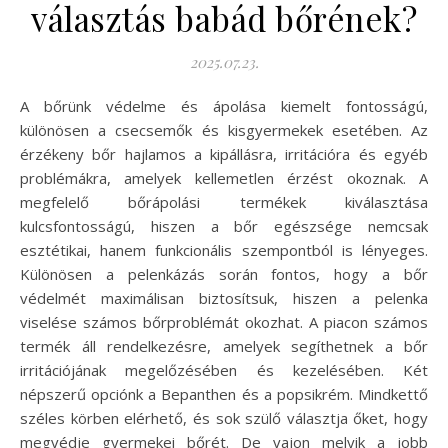
választás babád bőrének?
2025.07.23.
A bőrünk védelme és ápolása kiemelt fontosságú,
különösen a csecsemők és kisgyermekek esetében. Az
érzékeny bőr hajlamos a kipállásra, irritációra és egyéb
problémákra, amelyek kellemetlen érzést okoznak. A
megfelelő bőrápolási termékek kiválasztása
kulcsfontosságú, hiszen a bőr egészsége nemcsak
esztétikai, hanem funkcionális szempontból is lényeges.
Különösen a pelenkázás során fontos, hogy a bőr
védelmét maximálisan biztosítsuk, hiszen a pelenka
viselése számos bőrproblémát okozhat. A piacon számos
termék áll rendelkezésre, amelyek segíthetnek a bőr
irritációjának megelőzésében és kezelésében. Két
népszerű opciónk a Bepanthen és a popsikrém. Mindkettő
széles körben elérhető, és sok szülő választja őket, hogy
megvédje gyermekei bőrét. De vajon melyik a jobb