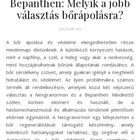
Bepanthen: Melyik a jobb
választás bőrápolásra?
2025.06.20.
A bőr ápolása és védelme elengedhetetlen része
mindennapi életünknek. A különböző környezeti hatások,
mint a napfény, a szél, a hideg vagy akár a nedvesség,
mind hozzájárulhatnak bőrünk állapotának romlásához. A
bőr sérülékeny szövet, amely gyakran igényli a megfelelő
hidratálást és védelmet. Az ilyen problémákra számos
termék áll rendelkezésre, amelyek közül két népszerű
választás a Neogranormon és a Bepanthen. Mindkettő
széles körben elismert és használt, de a
hatásmechanizmusuk és alkalmazási területeik jelentősen
eltérnek egymástól. A Neogranormon egy kifejezetten a
bőr regenerálódását támogató készítmény, amely
különböző hatóanyagokat tartalmaz, így segítve elő a
gyógyulást és a bőr védelmét. Ezzel szemben a