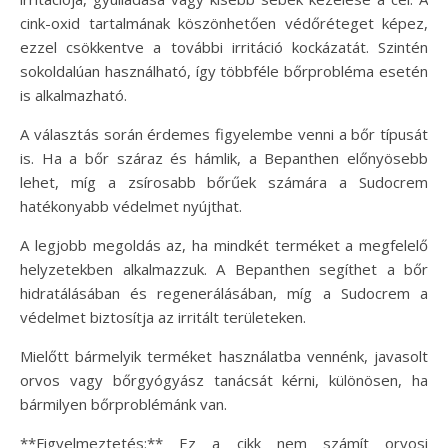
cink-oxid tartalmának köszönhetően védőréteget képez,
ezzel csökkentve a további irritáció kockázatát. Szintén
sokoldalúan használható, így többféle bőrprobléma esetén
is alkalmazható.
A választás során érdemes figyelembe venni a bőr típusát
is. Ha a bőr száraz és hámlik, a Bepanthen előnyösebb
lehet, míg a zsírosabb bőrűek számára a Sudocrem
hatékonyabb védelmet nyújthat.
A legjobb megoldás az, ha mindkét terméket a megfelelő
helyzetekben alkalmazzuk. A Bepanthen segíthet a bőr
hidratálásában és regenerálásában, míg a Sudocrem a
védelmet biztosítja az irritált területeken.
Mielőtt bármelyik terméket használatba vennénk, javasolt
orvos vagy bőrgyógyász tanácsát kérni, különösen, ha
bármilyen bőrproblémánk van.
**Figyelmeztetés:** Ez a cikk nem számít orvosi