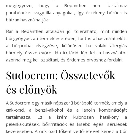
megjegyezni, hogy a Bepanthen nem tartalmaz
parabéneket vagy illatanyagokat, így érzékeny bőrűek is
bátran használhatják.
Bár a Bepanthen általában jól tolerálható, mint minden
bőrgyógyászati termék esetében, fontos a használat előtt
a bőrpróba elvégzése, különösen ha valaki allergiás
bármely összetevőre. Ha irritáció lép fel, a használatot
azonnal meg kell szakítani, és érdemes orvoshoz fordulni.
Sudocrem: Összetevők
és előnyök
A Sudocrem egy másik népszerű bőrápoló termék, amely a
cink-oxid, a benzil-alkohol és a lanolin kombinációját
tartalmazza. Ez a krém különösen hatékony a
pelenkakiütések, bőrirritációk és kisebb égési sérülések
kezelésében. A cink-oxid főként védőréteget képez a bőr