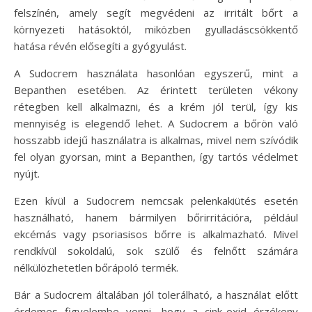
felszínén, amely segít megvédeni az irritált bőrt a
környezeti hatásoktól, miközben gyulladáscsökkentő
hatása révén elősegíti a gyógyulást.
A Sudocrem használata hasonlóan egyszerű, mint a
Bepanthen esetében. Az érintett területen vékony
rétegben kell alkalmazni, és a krém jól terül, így kis
mennyiség is elegendő lehet. A Sudocrem a bőrön való
hosszabb idejű használatra is alkalmas, mivel nem szívódik
fel olyan gyorsan, mint a Bepanthen, így tartós védelmet
nyújt.
Ezen kívül a Sudocrem nemcsak pelenkakiütés esetén
használható, hanem bármilyen bőrirritációra, például
ekcémás vagy psoriasisos bőrre is alkalmazható. Mivel
rendkívül sokoldalú, sok szülő és felnőtt számára
nélkülözhetetlen bőrápoló termék.
Bár a Sudocrem általában jól tolerálható, a használat előtt
érdemes figyelembe venni, hogy a cink-oxid érzékeny