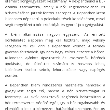
elismert bőrgyógyászati készítmény. A dexpanthenol a B5-
vitamin származéka, amely a bőr regenerációjában és
hidratálásában játszik fontos szerepet. A Bepanthen krém
különösen népszerű a pelenkakiütések kezelésében, mivel
segít megelőzni a bőr irritációját és gyorsítja a gyógyulást.
A krém alkalmazása nagyon egyszerű. Az érintett
bőrfelületet alaposan meg kell tisztítani, majd vékony
rétegben fel kell vinni a Bepanthen krémet. A termék
gyorsan felszívódik, így nem hagy zsíros érzetet a bőrön.
Különösen ajánlott újszülöttek és csecsemők bőrének
ápolására, de felnőttek számára is hasznos lehet,
különösen kisebb sebek, lehorzsolások vagy napégés
esetén.
A Bepanthen krém rendszeres használata nemcsak a
gyógyulást segíti elő, hanem a bőr hidratáltságát is
fenntartja. Az aktív összetevői segítenek helyreállítani a
bőr természetes védőrétegét, így a bőr rugalmasabb és
ellenállóbb lesz a környezeti hatásokkal szemben. Fontos