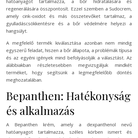
hatóanyagot tartalmazza, a bőr hidratálására és
regenerálására összpontosít. Ezzel szemben a Sudocrem,
amely cink-oxidot és más összetevőket tartalmaz, a
gyulladáscsökkentésre és a bőr védelmére helyezi a
hangsúlyt.
A megfelelő termék kiválasztása azonban nem mindig
egyszerű feladat, hiszen a bőr állapota, a problémák típusa
és az egyéni igények mind befolyásolják a választást. Az
alábbiakban részletesebben megvizsgáljuk mindkét
terméket, hogy segítsünk a legmegfelelőbb döntés
meghozatalában.
Bepanthen: Hatékonyság
és alkalmazás
A Bepanthen krém, amely a dexpanthenol nevű
hatóanyagot tartalmazza, széles körben ismert és