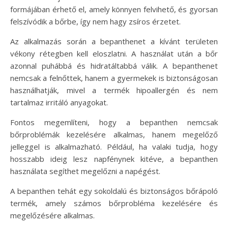
formájában érhető el, amely könnyen felvihető, és gyorsan
felszívódik a bőrbe, így nem hagy zsíros érzetet.
Az alkalmazás során a bepanthenet a kívánt területen
vékony rétegben kell eloszlatni. A használat után a bőr
azonnal puhábbá és hidratáltabbá válik. A bepanthenet
nemcsak a felnőttek, hanem a gyermekek is biztonságosan
használhatják, mivel a termék hipoallergén és nem
tartalmaz irritáló anyagokat.
Fontos megemlíteni, hogy a bepanthen nemcsak
bőrproblémák kezelésére alkalmas, hanem megelőző
jelleggel is alkalmazható. Például, ha valaki tudja, hogy
hosszabb ideig lesz napfénynek kitéve, a bepanthen
használata segíthet megelőzni a napégést.
A bepanthen tehát egy sokoldalú és biztonságos bőrápoló
termék, amely számos bőrprobléma kezelésére és
megelőzésére alkalmas.