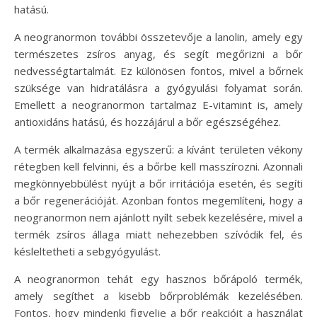
hatású.
A neogranormon további összetevője a lanolin, amely egy
természetes zsíros anyag, és segít megőrizni a bőr
nedvességtartalmát. Ez különösen fontos, mivel a bőrnek
szüksége van hidratálásra a gyógyulási folyamat során.
Emellett a neogranormon tartalmaz E-vitamint is, amely
antioxidáns hatású, és hozzájárul a bőr egészségéhez.
A termék alkalmazása egyszerű: a kívánt területen vékony
rétegben kell felvinni, és a bőrbe kell masszírozni. Azonnali
megkönnyebbülést nyújt a bőr irritációja esetén, és segíti
a bőr regenerációját. Azonban fontos megemlíteni, hogy a
neogranormon nem ajánlott nyílt sebek kezelésére, mivel a
termék zsíros állaga miatt nehezebben szívódik fel, és
késleltetheti a sebgyógyulást.
A neogranormon tehát egy hasznos bőrápoló termék,
amely segíthet a kisebb bőrproblémák kezelésében.
Fontos, hogy mindenki figyelje a bőr reakcióit a használat