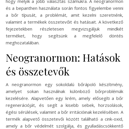
hogy melyik a jobb választás számukra. A neogranormon
és a bepanthen használata során fontos figyelembe venni
a bőr típusát, a problémát, amit kezelni szeretnénk,
valamint a termékek összetevőit és hatásait. A következő
fejezetekben részletesen megvizsgáljuk mindkét
terméket, hogy segítsünk a megfelelő döntés
meghozatalában.
Neogranormon: Hatások
és összetevők
A neogranormon egy sokoldalú bőrápoló készítmény,
amelyet sokan használnak különböző bőrproblémák
kezelésére. Alapvetően egy krém, amely elősegíti a bőr
regenerációját, és segít a kisebb sebek, horzsolások,
égési sérülések, valamint a bőr irritációinak kezelésében. A
termék alapvető összetevői között található a cink-oxid,
amely a bőr védelmét szolgálja, és gyulladáscsökkentő