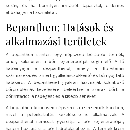
során, és ha bármilyen irritációt tapasztal, érdemes
abbahagyni a használatát.
Bepanthen: Hatások és
alkalmazási területek
A bepanthen szintén egy népszerű bőrápoló termék,
amely különösen a bőr regenerációját segíti elő. A fő
hatóanyaga a dexpanthenol, amely a B5-vitamin
származéka, és ismert gyulladáscsökkentő és bőrnyugtató
hatásáról. A bepanthenet gyakran használják különböző
bőrproblémák kezelésére, beleértve a száraz bőrt, a
bőrirritációt, a napégést és a kisebb sebeket.
A bepanthen különösen népszerű a csecsemők körében,
mivel a pelenkakiütés kezelésére is alkalmazzák. A
dexpanthenol nemcsak gyorsítja a bőr regenerációját,
hanem hozzájárul a bőr hidratálásához is. A termék krém