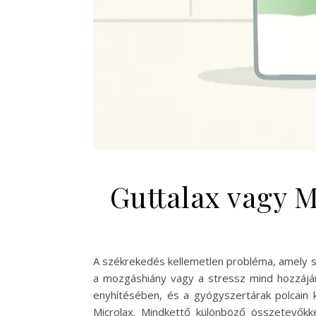
Guttalax vagy M
A székrekedés kellemetlen probléma, amely s
a mozgáshiány vagy a stressz mind hozzájár
enyhítésében, és a gyógyszertárak polcain k
Microlax. Mindkettő különböző összetevőkk