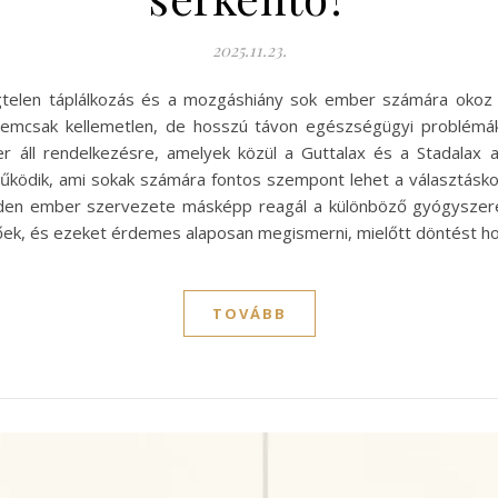
2025.11.23.
égtelen táplálkozás és a mozgáshiány sok ember számára okoz 
nemcsak kellemetlen, de hosszú távon egészségügyi problémá
áll rendelkezésre, amelyek közül a Guttalax és a Stadalax a
űködik, ami sokak számára fontos szempont lehet a választásko
nden ember szervezete másképp reagál a különböző gyógyszere
zőek, és ezeket érdemes alaposan megismerni, mielőtt döntést h
TOVÁBB