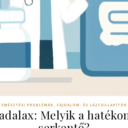
,
EMÉSZTÉSI PROBLÉMÁK
FÁJDALOM- ÉS LÁZCSILLAPÍTÓK
tadalax: Melyik a haték
serkentő?