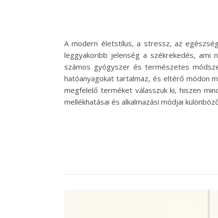
A modern életstílus, a stressz, az egészs
leggyakoribb jelenség a székrekedés, ami 
számos gyógyszer és természetes módszer 
hatóanyagokat tartalmaz, és eltérő módon m
megfelelő terméket válasszuk ki, hiszen mi
mellékhatásai és alkalmazási módjai különbö