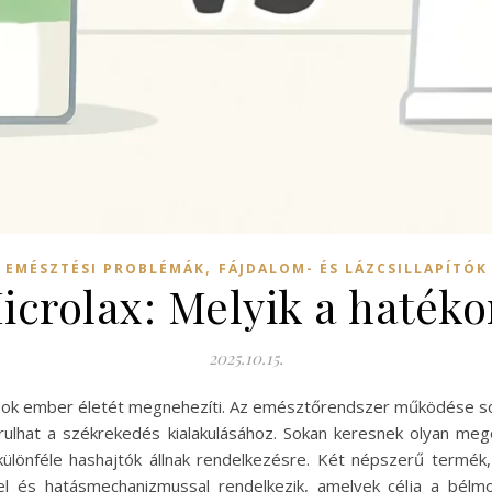
,
EMÉSZTÉSI PROBLÉMÁK
FÁJDALOM- ÉS LÁZCSILLAPÍTÓK
icrolax: Melyik a haték
2025.10.15.
ok ember életét megnehezíti. Az emésztőrendszer működése sok 
ulhat a székrekedés kialakulásához. Sokan keresnek olyan meg
ülönféle hashajtók állnak rendelkezésre. Két népszerű termék
el és hatásmechanizmussal rendelkezik, amelyek célja a bélmo