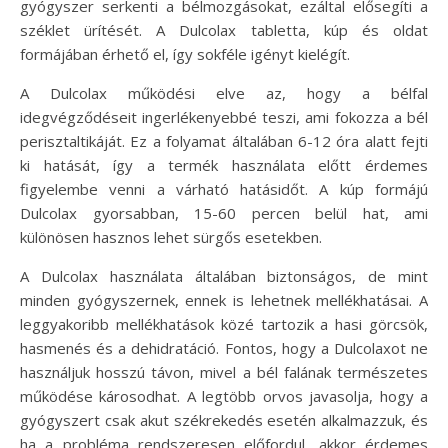
gyógyszer serkenti a bélmozgásokat, ezáltal elősegíti a
széklet ürítését. A Dulcolax tabletta, kúp és oldat
formájában érhető el, így sokféle igényt kielégít.
A Dulcolax működési elve az, hogy a bélfal
idegvégződéseit ingerlékenyebbé teszi, ami fokozza a bél
perisztaltikáját. Ez a folyamat általában 6-12 óra alatt fejti
ki hatását, így a termék használata előtt érdemes
figyelembe venni a várható hatásidőt. A kúp formájú
Dulcolax gyorsabban, 15-60 percen belül hat, ami
különösen hasznos lehet sürgős esetekben.
A Dulcolax használata általában biztonságos, de mint
minden gyógyszernek, ennek is lehetnek mellékhatásai. A
leggyakoribb mellékhatások közé tartozik a hasi görcsök,
hasmenés és a dehidratáció. Fontos, hogy a Dulcolaxot ne
használjuk hosszú távon, mivel a bél falának természetes
működése károsodhat. A legtöbb orvos javasolja, hogy a
gyógyszert csak akut székrekedés esetén alkalmazzuk, és
ha a probléma rendszeresen előfordul, akkor érdemes