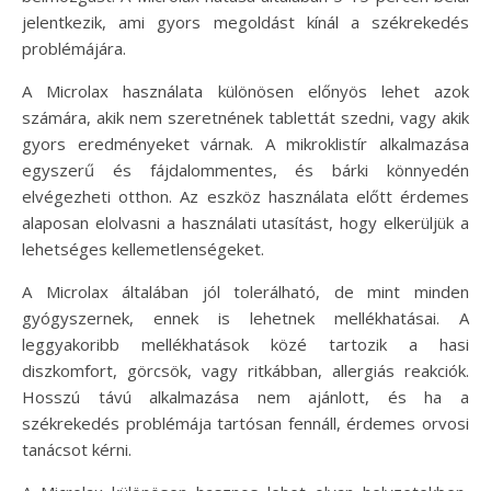
jelentkezik, ami gyors megoldást kínál a székrekedés
problémájára.
A Microlax használata különösen előnyös lehet azok
számára, akik nem szeretnének tablettát szedni, vagy akik
gyors eredményeket várnak. A mikroklistír alkalmazása
egyszerű és fájdalommentes, és bárki könnyedén
elvégezheti otthon. Az eszköz használata előtt érdemes
alaposan elolvasni a használati utasítást, hogy elkerüljük a
lehetséges kellemetlenségeket.
A Microlax általában jól tolerálható, de mint minden
gyógyszernek, ennek is lehetnek mellékhatásai. A
leggyakoribb mellékhatások közé tartozik a hasi
diszkomfort, görcsök, vagy ritkábban, allergiás reakciók.
Hosszú távú alkalmazása nem ajánlott, és ha a
székrekedés problémája tartósan fennáll, érdemes orvosi
tanácsot kérni.