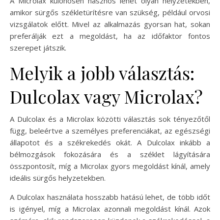
A Microlax különösen hasznos lehet olyan helyzetekben,
amikor sürgős székletürítésre van szükség, például orvosi
vizsgálatok előtt. Mivel az alkalmazás gyorsan hat, sokan
preferálják ezt a megoldást, ha az időfaktor fontos
szerepet játszik.
Melyik a jobb választás:
Dulcolax vagy Microlax?
A Dulcolax és a Microlax közötti választás sok tényezőtől
függ, beleértve a személyes preferenciákat, az egészségi
állapotot és a székrekedés okát. A Dulcolax inkább a
bélmozgások fokozására és a széklet lágyítására
összpontosít, míg a Microlax gyors megoldást kínál, amely
ideális sürgős helyzetekben.
A Dulcolax használata hosszabb hatású lehet, de több időt
is igényel, míg a Microlax azonnali megoldást kínál. Azok