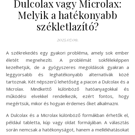
Dulcolax vagy Microlax:
Melyik a hatékonyabb
székletlazító?
2025.07.09.
A székrekedés egy gyakori probléma, amely sok ember
életét megnehezíti. A problémát sokféleképpen
kezelhetjük, de a gyógyszeres megoldások gyakran a
leggyorsabb és leghatékonyabb alternatívák közé
tartoznak. Két népszerű lehetőség a piacon a Dulcolax és a
Microlax. Mindkettő különböző hatóanyagokkal és
működési elvekkel rendelkezik, ezért fontos, hogy
megértsük, mikor és hogyan érdemes őket alkalmazni.
A Dulcolax és a Microlax különböző formákban érhetők el,
például tabletta, kúp vagy oldat formájában. A választás
során nemcsak a hatékonyságot, hanem a mellékhatásokat