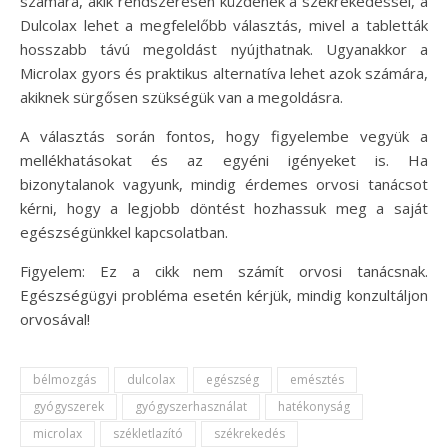
számára, akik rendszeresen küzdenek a székrekedéssel, a
Dulcolax lehet a megfelelőbb választás, mivel a tabletták
hosszabb távú megoldást nyújthatnak. Ugyanakkor a
Microlax gyors és praktikus alternatíva lehet azok számára,
akiknek sürgősen szükségük van a megoldásra.
A választás során fontos, hogy figyelembe vegyük a
mellékhatásokat és az egyéni igényeket is. Ha
bizonytalanok vagyunk, mindig érdemes orvosi tanácsot
kérni, hogy a legjobb döntést hozhassuk meg a saját
egészségünkkel kapcsolatban.
Figyelem: Ez a cikk nem számít orvosi tanácsnak.
Egészségügyi probléma esetén kérjük, mindig konzultáljon
orvosával!
bélmozgás
dulcolax
egészség
emésztés
gyógyszerek
gyógyszerhasználat
hatékonyság
microlax
székletlazító
székrekedés