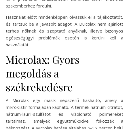
szakemberhez fordulni.
Használat előtt mindenképpen olvassuk el a tájékoztatót,
és tartsuk be a javasolt adagot. A Dulcolax nem ajánlott
terhes nőknek és szoptató anyáknak, illetve bizonyos
egészségügyi problémák esetén is kerülni kell a
használatát.
Microlax: Gyors
megoldás a
székrekedésre
A Microlax egy másik népszerű hashajtó, amely a
mikroklistír formájában kapható. A termék nátrium-citrátot,
nátrium-lauril-szulfátot és vízoldható polimereket
tartalmaz, amelyek együttműködve fokozzák a
bélmozgást. A Microlax hatása általában 5-15 percen belül