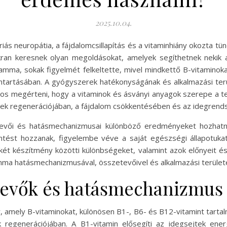
2025.10.04.
ériás neuropátia, a fájdalomcsillapítás és a vitaminhiány okozta 
n keresnek olyan megoldásokat, amelyek segíthetnek nekik a
mma, sokak figyelmét felkeltette, mivel mindkettő B-vitamino
tartásában. A gyógyszerek hatékonyságának és alkalmazási terü
tos megérteni, hogy a vitaminok és ásványi anyagok szerepe a
tek regenerációjában, a fájdalom csökkentésében és az idegren
evői és hatásmechanizmusai különböző eredményeket hozhatna
tést hozzanak, figyelembe véve a saját egészségi állapotukat 
ét készítmény közötti különbségeket, valamint azok előnyeit és 
a hatásmechanizmusával, összetevőivel és alkalmazási területe
tevők és hatásmechanizmus
amely B-vitaminokat, különösen B1-, B6- és B12-vitamint tartal
egenerációjában. A B1-vitamin elősegíti az idegsejtek energ