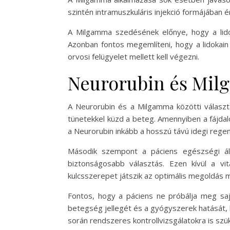
szintén intramuszkuláris injekció formájában é
A Milgamma szedésének előnye, hogy a lidoka
Azonban fontos megemlíteni, hogy a lidokain
orvosi felügyelet mellett kell végezni.
Neurorubin és Milg
A Neurorubin és a Milgamma közötti választ
tünetekkel küzd a beteg. Amennyiben a fájda
a Neurorubin inkább a hosszú távú idegi regen
Második szempont a páciens egészségi álla
biztonságosabb választás. Ezen kívül a vi
kulcsszerepet játszik az optimális megoldás 
Fontos, hogy a páciens ne próbálja meg saj
betegség jellegét és a gyógyszerek hatását, 
során rendszeres kontrollvizsgálatokra is 