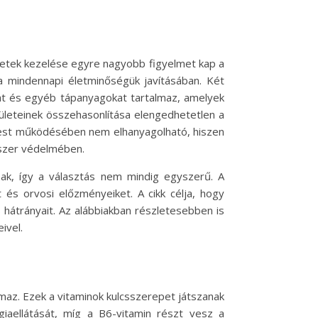
tünetek kezelése egyre nagyobb figyelmet kap a
 mindennapi életminőségük javításában. Két
kat és egyéb tápanyagokat tartalmaz, amelyek
leteinek összehasonlítása elengedhetetlen a
 test működésében nem elhanyagolható, hiszen
dszer védelmében.
k, így a választás nem mindig egyszerű. A
és orvosi előzményeiket. A cikk célja, hogy
hátrányait. Az alábbiakban részletesebben is
ivel.
maz. Ezek a vitaminok kulcsszerepet játszanak
iaellátását, míg a B6-vitamin részt vesz a