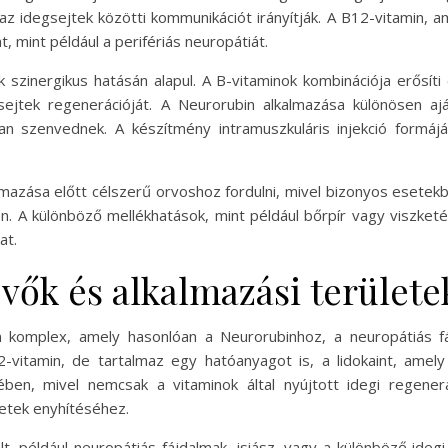
az idegsejtek közötti kommunikációt irányítják. A B12-vitamin, 
 mint például a perifériás neuropátiát.
szinergikus hatásán alapul. A B-vitaminok kombinációja erősí
sejtek regenerációját. A Neurorubin alkalmazása különösen ajá
an szenvednek. A készítmény intramuszkuláris injekció formáj
.
zása előtt célszerű orvoshoz fordulni, mivel bizonyos esetekben 
. A különböző mellékhatások, mint például bőrpír vagy viszketés
at.
ők és alkalmazási területe
 komplex, amely hasonlóan a Neurorubinhoz, a neuropátiás fá
vitamin, de tartalmaz egy hatóanyagot is, a lidokaint, amely
en, mivel nemcsak a vitaminok által nyújtott idegi regenerá
ünetek enyhítéséhez.
, például neuropátiás fájdalmak, isiász, vagy a különböző ideg