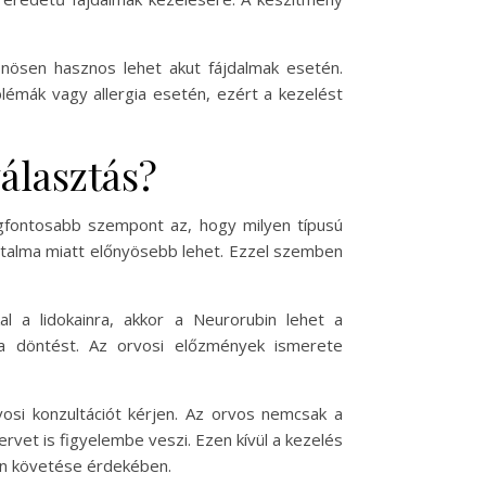
lönösen hasznos lehet akut fájdalmak esetén.
lémák vagy allergia esetén, ezért a kezelést
álasztás?
egfontosabb szempont az, hogy milyen típusú
rtalma miatt előnyösebb lehet. Ezzel szemben
l a lidokainra, akkor a Neurorubin lehet a
k a döntést. Az orvosi előzmények ismerete
osi konzultációt kérjen. Az orvos nemcsak a
vet is figyelembe veszi. Ezen kívül a kezelés
on követése érdekében.