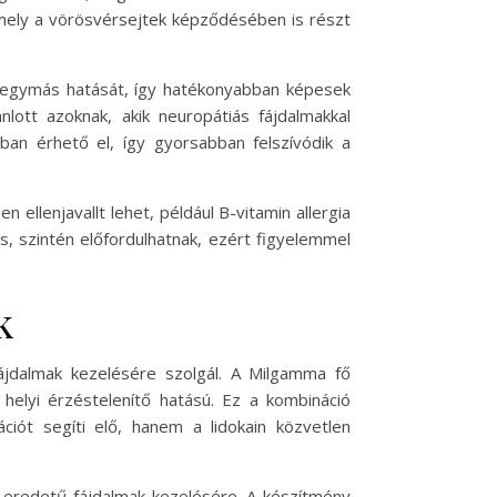
amely a vörösvérsejtek képződésében is részt
ti egymás hatását, így hatékonyabban képesek
nlott azoknak, akik neuropátiás fájdalmakkal
ában érhető el, így gyorsabban felszívódik a
ellenjavallt lehet, például B-vitamin allergia
, szintén előfordulhatnak, ezért figyelemmel
k
jdalmak kezelésére szolgál. A Milgamma fő
 helyi érzéstelenítő hatású. Ez a kombináció
ciót segíti elő, hanem a lidokain közvetlen
i eredetű fájdalmak kezelésére. A készítmény