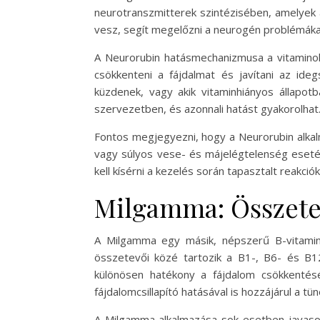
neurotranszmitterek szintézisében, amelyek 
vesz, segít megelőzni a neurogén problémákat,
A Neurorubin hatásmechanizmusa a vitaminok 
csökkenteni a fájdalmat és javítani az ideg
küzdenek, vagy akik vitaminhiányos állapotb
szervezetben, és azonnali hatást gyakorolhat
Fontos megjegyezni, hogy a Neurorubin alkalma
vagy súlyos vese- és májelégtelenség esetén
kell kísérni a kezelés során tapasztalt reakciók
Milgamma: Összetev
A Milgamma egy másik, népszerű B-vitamin
összetevői közé tartozik a B1-, B6- és B12-
különösen hatékony a fájdalom csökkentéséb
fájdalomcsillapító hatásával is hozzájárul a t
A Milgamma alkalmazása sok esetben javasolt