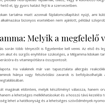
rhető el, így gyors hatást fejt ki a szervezetben.
in tartalma miatt azonnali fájdalomcsillapítást nyújt, ami kü
 alkalmazása bizonyos esetekben nem ajánlott, például szívprob
amma: Melyik a megfelelő v
ás során több tényezőt is figyelembe kell venni. Az első és l
lom akut és sürgős enyhítése szükséges, a Milgamma lidokain ta
erációra és vitaminpótlásra összpontosít.
pota. Ha valakinek már van tapasztalata allergiás reakciókka
taminok hiánya vagy felszívódási zavarok is befolyásolhatjá
megtalálásában.
át magának eldönteni, melyik készítményt válassza, hanem orv
hanem a lehetséges mellékhatásokat és a hosszú távú kezelési ter
szükség lehet a hatékonyság és a lehetséges szövődmények nyom