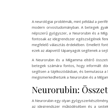
A neurológiai problémák, mint például a perif
modern orvostudományban. A betegek gyakra
népszerű gyógyszer, a Neurorubin és a Milga
fontosak az idegrendszer egészségének fenn
megfelelő választás érdekében. Emellett fon
ezek az alapvető tápanyagok segítenek a sej
A Neurorubin és a Milgamma eltérő összet
betegek számára fontos, hogy informált dön
segítsen a tájékozódásban, és bemutassa a k
megismerkedhetünk a Neurorubin és a Milgamm
Neurorubin: Össze
A Neurorubin egy olyan gyógyszerkészítmény, 
az idegrendszer működésében és a sejtek r