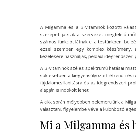
A Milgamma és a B-vitaminok közötti válas
szerepet játszik a szervezet megfelelő mű
számos funkciót látnak el a testünkben, bele
ezzel szemben egy komplex készítmény, a
kezelésére használják, például idegrendszeri
A B-vitaminok széles spektrumú hatásai miatt
sok esetben a kiegyensúlyozott étrend részek
fájdalomcsillapításra és az idegrendszeri pr
alapján is indokolt lehet.
A cikk során mélyebben belemerülünk a Milg
választani, figyelembe véve a különböző egés
Mi a Milgamma és 