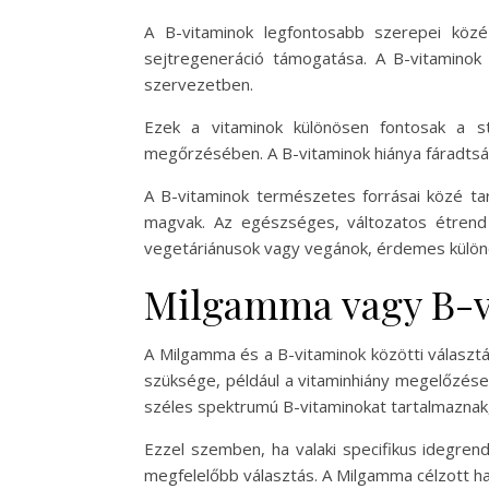
A B-vitaminok legfontosabb szerepei közé 
sejtregeneráció támogatása. A B-vitaminok
szervezetben.
Ezek a vitaminok különösen fontosak a st
megőrzésében. A B-vitaminok hiánya fáradts
A B-vitaminok természetes forrásai közé tar
magvak. Az egészséges, változatos étrend
vegetáriánusok vagy vegánok, érdemes különöse
Milgamma vagy B-vi
A Milgamma és a B-vitaminok közötti választá
szüksége, például a vitaminhiány megelőzése
széles spektrumú B-vitaminokat tartalmaznak,
Ezzel szemben, ha valaki specifikus idegren
megfelelőbb választás. A Milgamma célzott h