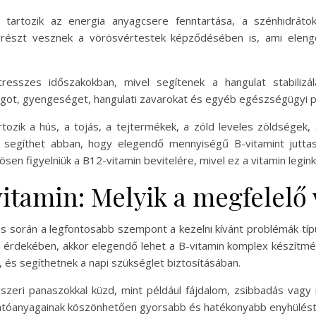
tartozik az energia anyagcsere fenntartása, a szénhidrátok
 részt vesznek a vörösvértestek képződésében is, ami elenge
resszes időszakokban, mivel segítenek a hangulat stabili
ágot, gyengeséget, hangulati zavarokat és egyéb egészségügyi 
tozik a hús, a tojás, a tejtermékek, a zöld leveles zöldségek, 
 segíthet abban, hogy elegendő mennyiségű B-vitamint juttas
n figyelniük a B12-vitamin bevitelére, mivel ez a vitamin leginká
tamin: Melyik a megfelelő 
s során a legfontosabb szempont a kezelni kívánt problémák típus
 érdekében, akkor elegendő lehet a B-vitamin komplex készítm
 és segíthetnek a napi szükséglet biztosításában.
dszeri panaszokkal küzd, mint például fájdalom, zsibbadás vagy
atóanyagainak köszönhetően gyorsabb és hatékonyabb enyhülést 