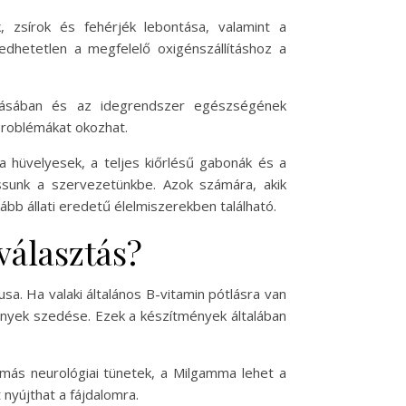
, zsírok és fehérjék lebontása, valamint a
dhetetlen a megfelelő oxigénszállításhoz a
zálásában és az idegrendszer egészségének
problémákat okozhat.
a hüvelyesek, a teljes kiőrlésű gabonák és a
sunk a szervezetünkbe. Azok számára, akik
bb állati eredetű élelmiszerekben található.
választás?
a. Ha valaki általános B-vitamin pótlásra van
ények szedése. Ezek a készítmények általában
 más neurológiai tünetek, a Milgamma lehet a
nyújthat a fájdalomra.