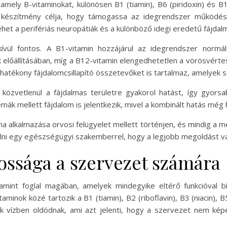
ely B-vitaminokat, különösen B1 (tiamin), B6 (piridoxin) és B1
. E készítmény célja, hogy támogassa az idegrendszer működés
het a perifériás neuropátiák és a különböző idegi eredetű fájda
ívül fontos. A B1-vitamin hozzájárul az idegrendszer norm
k előállításában, míg a B12-vitamin elengedhetetlen a vörösvért
atékony fájdalomcsillapító összetevőket is tartalmaz, amelyek 
tő, közvetlenül a fájdalmas területre gyakorol hatást, így gyor
émák mellett fájdalom is jelentkezik, mivel a kombinált hatás még
alkalmazása orvosi felügyelet mellett történjen, és mindig a me
ni egy egészségügyi szakemberrel, hogy a legjobb megoldást vál
ossága a szervezet számára
amint foglal magában, amelyek mindegyike eltérő funkcióval b
ok közé tartozik a B1 (tiamin), B2 (riboflavin), B3 (niacin), B5 
ok vízben oldódnak, ami azt jelenti, hogy a szervezet nem kép