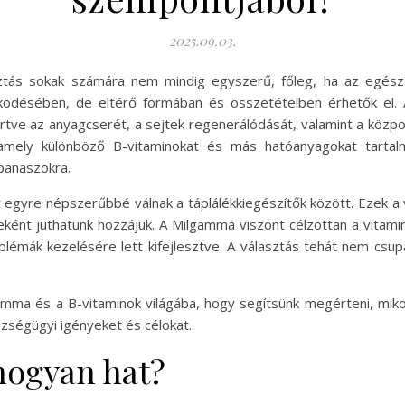
2025.09.03.
ztás sokak számára nem mindig egyszerű, főleg, ha az egész
ködésében, de eltérő formában és összetételben érhetők el. A
értve az anyagcserét, a sejtek regenerálódását, valamint a köz
mely különböző B-vitaminokat és más hatóanyagokat tartalm
 panaszokra.
 egyre népszerűbbé válnak a táplálékkiegészítők között. Ezek a
ént juthatunk hozzájuk. A Milgamma viszont célzottan a vitamino
oblémák kezelésére lett kifejlesztve. A választás tehát nem csu
amma és a B-vitaminok világába, hogy segítsünk megérteni, mi
zségügyi igényeket és célokat.
hogyan hat?