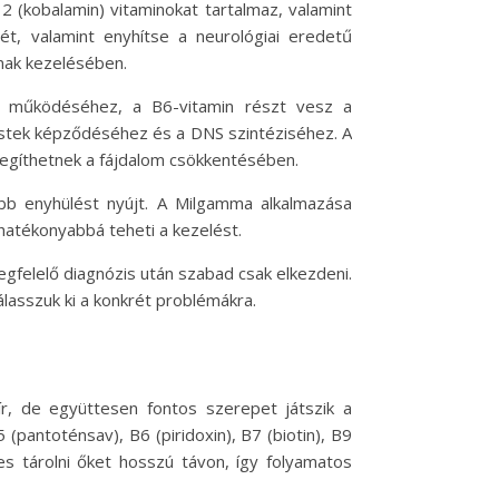
2 (kobalamin) vitaminokat tartalmaz, valamint
ét, valamint enyhítse a neurológiai eredetű
lmak kezelésében.
ál működéséhez, a B6-vitamin részt vesz a
estek képződéséhez és a DNS szintéziséhez. A
segíthetnek a fájdalom csökkentésében.
sabb enyhülést nyújt. A Milgamma alkalmazása
 hatékonyabbá teheti a kezelést.
gfelelő diagnózis után szabad csak elkezdeni.
asszuk ki a konkrét problémákra.
ír, de együttesen fontos szerepet játszik a
(pantoténsav), B6 (piridoxin), B7 (biotin), B9
es tárolni őket hosszú távon, így folyamatos