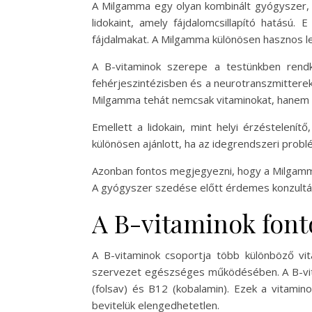
A Milgamma egy olyan kombinált gyógyszer, am
lidokaint, amely fájdalomcsillapító hatású
fájdalmakat. A Milgamma különösen hasznos le
A B-vitaminok szerepe a testünkben rendk
fehérjeszintézisben és a neurotranszmittere
Milgamma tehát nemcsak vitaminokat, hanem h
Emellett a lidokain, mint helyi érzéstelení
különösen ajánlott, ha az idegrendszeri probl
Azonban fontos megjegyezni, hogy a Milgamma 
A gyógyszer szedése előtt érdemes konzultál
A B-vitaminok font
A B-vitaminok csoportja több különböző vit
szervezet egészséges működésében. A B-vitamin
(folsav) és B12 (kobalamin). Ezek a vitamin
bevitelük elengedhetetlen.