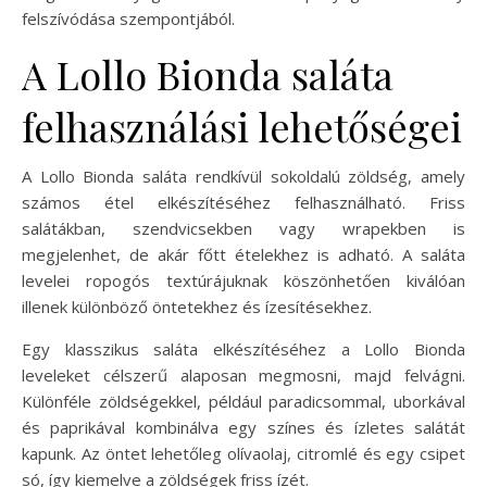
felszívódása szempontjából.
A Lollo Bionda saláta
felhasználási lehetőségei
A Lollo Bionda saláta rendkívül sokoldalú zöldség, amely
számos étel elkészítéséhez felhasználható. Friss
salátákban, szendvicsekben vagy wrapekben is
megjelenhet, de akár főtt ételekhez is adható. A saláta
levelei ropogós textúrájuknak köszönhetően kiválóan
illenek különböző öntetekhez és ízesítésekhez.
Egy klasszikus saláta elkészítéséhez a Lollo Bionda
leveleket célszerű alaposan megmosni, majd felvágni.
Különféle zöldségekkel, például paradicsommal, uborkával
és paprikával kombinálva egy színes és ízletes salátát
kapunk. Az öntet lehetőleg olívaolaj, citromlé és egy csipet
só, így kiemelve a zöldségek friss ízét.