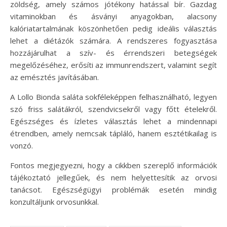
zöldség, amely számos jótékony hatással bír. Gazdag
vitaminokban és ásványi anyagokban, alacsony
kalóriatartalmának köszönhetően pedig ideális választás
lehet a diétázók számára. A rendszeres fogyasztása
hozzájárulhat a szív- és érrendszeri betegségek
megelőzéséhez, erősíti az immunrendszert, valamint segít
az emésztés javításában.
A Lollo Bionda saláta sokféleképpen felhasználható, legyen
szó friss salátákról, szendvicsekről vagy főtt ételekről.
Egészséges és ízletes választás lehet a mindennapi
étrendben, amely nemcsak tápláló, hanem esztétikailag is
vonzó.
Fontos megjegyezni, hogy a cikkben szereplő információk
tájékoztató jellegűek, és nem helyettesítik az orvosi
tanácsot. Egészségügyi problémák esetén mindig
konzultáljunk orvosunkkal.