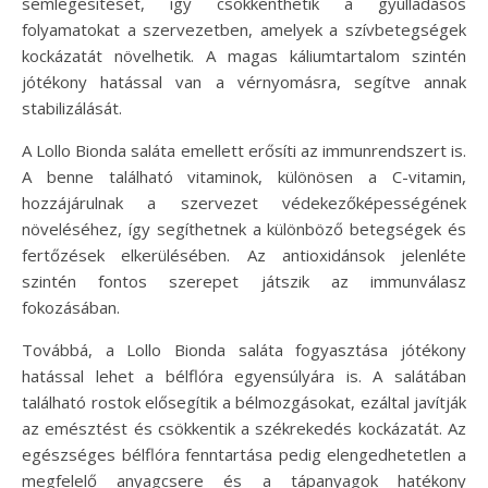
semlegesítését, így csökkenthetik a gyulladásos
folyamatokat a szervezetben, amelyek a szívbetegségek
kockázatát növelhetik. A magas káliumtartalom szintén
jótékony hatással van a vérnyomásra, segítve annak
stabilizálását.
A Lollo Bionda saláta emellett erősíti az immunrendszert is.
A benne található vitaminok, különösen a C-vitamin,
hozzájárulnak a szervezet védekezőképességének
növeléséhez, így segíthetnek a különböző betegségek és
fertőzések elkerülésében. Az antioxidánsok jelenléte
szintén fontos szerepet játszik az immunválasz
fokozásában.
Továbbá, a Lollo Bionda saláta fogyasztása jótékony
hatással lehet a bélflóra egyensúlyára is. A salátában
található rostok elősegítik a bélmozgásokat, ezáltal javítják
az emésztést és csökkentik a székrekedés kockázatát. Az
egészséges bélflóra fenntartása pedig elengedhetetlen a
megfelelő anyagcsere és a tápanyagok hatékony