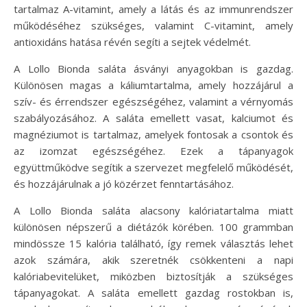
tartalmaz A-vitamint, amely a látás és az immunrendszer
működéséhez szükséges, valamint C-vitamint, amely
antioxidáns hatása révén segíti a sejtek védelmét.
A Lollo Bionda saláta ásványi anyagokban is gazdag.
Különösen magas a káliumtartalma, amely hozzájárul a
szív- és érrendszer egészségéhez, valamint a vérnyomás
szabályozásához. A saláta emellett vasat, kalciumot és
magnéziumot is tartalmaz, amelyek fontosak a csontok és
az izomzat egészségéhez. Ezek a tápanyagok
együttműködve segítik a szervezet megfelelő működését,
és hozzájárulnak a jó közérzet fenntartásához.
A Lollo Bionda saláta alacsony kalóriatartalma miatt
különösen népszerű a diétázók körében. 100 grammban
mindössze 15 kalória található, így remek választás lehet
azok számára, akik szeretnék csökkenteni a napi
kalóriabevitelüket, miközben biztosítják a szükséges
tápanyagokat. A saláta emellett gazdag rostokban is,