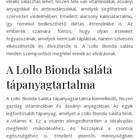
ideális választás lehet, hiszen tele van vitaminokkal, ásványi
anyagokkal és antioxidánsokkal, amelyek segíthetnek a
szervezet védelmében. Emellett alacsony kalóriatartalmú,
így remekül beilleszthető diétás étrendekbe is. Az
emberek számára fontos, hogy olyan ételeket
fogyasszanak, amelyek nemcsak táplálóak, hanem szívesen
elkészíthetők és élvezhetők is. A Lollo Bionda saláta
minden szempontból megfelel ennek az elvárásnak.
A Lollo Bionda saláta
tápanyagtartalma
A Lollo Bionda saláta tápanyagtartalma kiemelkedő, hiszen
gazdag vitaminokban és ásványi anyagokban. Az egyik
legfontosabb tápanyag, amelyet a Lollo Bionda saláta kínál,
a vitamin K. Ez a vitamin elengedhetetlen a véralvadás
megfelelő működéséhez, és hozzájárul a csontok
egészségéhez is. Emellett jelentős mennyiségben