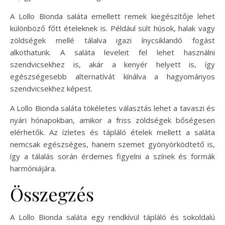
A Lollo Bionda saláta emellett remek kiegészítője lehet
különböző főtt ételeknek is. Például sült húsok, halak vagy
zöldségek mellé tálalva igazi ínycsiklandó fogást
alkothatunk. A saláta leveleit fel lehet használni
szendvicsekhez is, akár a kenyér helyett is, így
egészségesebb alternatívát kínálva a hagyományos
szendvicsekhez képest.
A Lollo Bionda saláta tökéletes választás lehet a tavaszi és
nyári hónapokban, amikor a friss zöldségek bőségesen
elérhetők. Az ízletes és tápláló ételek mellett a saláta
nemcsak egészséges, hanem szemet gyönyörködtető is,
így a tálalás során érdemes figyelni a színek és formák
harmóniájára.
Összegzés
A Lollo Bionda saláta egy rendkívül tápláló és sokoldalú