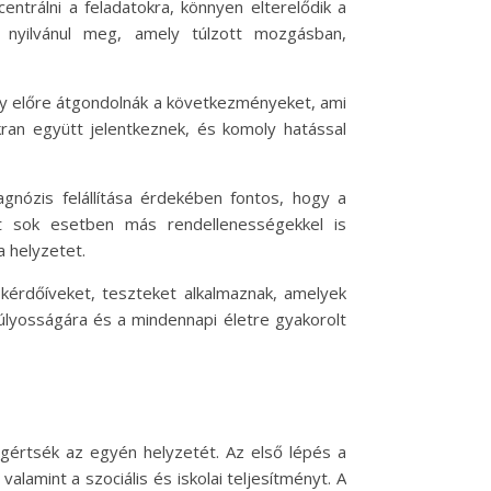
entrálni a feladatokra, könnyen elterelődik a
an nyilvánul meg, amely túlzott mozgásban,
ogy előre átgondolnák a következményeket, ami
ran együtt jelentkeznek, és komoly hatással
nózis felállítása érdekében fontos, hogy a
 sok esetben más rendellenességekkel is
a helyzetet.
 kérdőíveket, teszteket alkalmaznak, amelyek
lyosságára és a mindennapi életre gyakorolt
gértsék az egyén helyzetét. Az első lépés a
lamint a szociális és iskolai teljesítményt. A