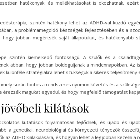
etben hatékonyak, és mellékhatásokat is okozhatnak, ezért 
elkedésterápia, szintén hatékony lehet az ADHD-val küzdő egy
sában, a problémamegoldó készségek fejlesztésében és a szociá
 hogy jobban megértsék saját állapotukat, és hatékonyabb st
pe szintén kiemelkedő fontosságú. A szülők és a családtag
k abban, hogy jobban boldoguljanak a mindennapokban. Az is
ek különféle stratégiákra lehet szükségük a sikeres teljesítmény
amely során fontos a rendszeres nyomon követés és a szükséges
ne érezzék magukat egyedül, és hogy megfelelő támogatást kapja
 jövőbeli kilátások
apcsolatos kutatások folyamatosan fejlődnek, és újabb és úja
 a genetikai, neurobiológiai és környezeti tényezők összefü
k az ADHD kialakulására, és hogyan lehet a legjobban kezelni a 