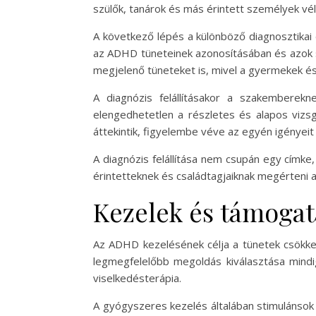
szülők, tanárok és más érintett személyek véle
A következő lépés a különböző diagnosztikai
az ADHD tüneteinek azonosításában és azok s
megjelenő tüneteket is, mivel a gyermekek és
A diagnózis felállításakor a szakemberekn
elengedhetetlen a részletes és alapos vizs
áttekintik, figyelembe véve az egyén igényeit
A diagnózis felállítása nem csupán egy címk
érintetteknek és családtagjaiknak megérteni 
Kezelek és támogat
Az ADHD kezelésének célja a tünetek csökken
legmegfelelőbb megoldás kiválasztása mindi
viselkedésterápia.
A gyógyszeres kezelés általában stimulánsok