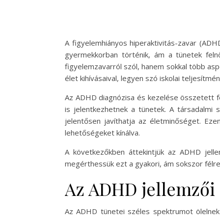
A figyelemhiányos hiperaktivitás-zavar (ADH
gyermekkorban történik, ám a tünetek fel
figyelemzavarról szól, hanem sokkal több aspe
élet kihívásaival, legyen szó iskolai teljesít
Az ADHD diagnózisa és kezelése összetett f
is jelentkezhetnek a tünetek. A társadalmi
jelentősen javíthatja az életminőséget. Eze
lehetőségeket kínálva.
A következőkben áttekintjük az ADHD jellem
megérthessük ezt a gyakori, ám sokszor félreé
Az ADHD jellemzői 
Az ADHD tünetei széles spektrumot ölelnek 