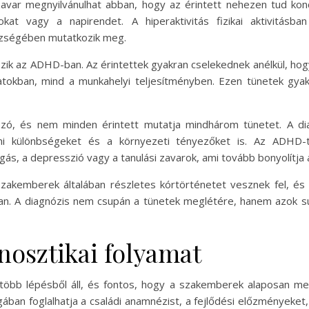
mzavar megnyilvánulhat abban, hogy az érintett nehezen tud konc
sokat vagy a napirendet. A hiperaktivitás fizikai aktivitásb
ézségében mutatkozik meg.
tszik az ADHD-ban. Az érintettek gyakran cselekednek anélkül, h
tokban, mind a munkahelyi teljesítményben. Ezen tünetek gyak
zó, és nem minden érintett mutatja mindhárom tünetet. A diag
i különbségeket és a környezeti tényezőket is. Az ADHD-t
s, a depresszió vagy a tanulási zavarok, ami tovább bonyolítja 
szakemberek általában részletes kórtörténetet vesznek fel, és
n. A diagnózis nem csupán a tünetek meglétére, hanem azok sú
nosztikai folyamat
több lépésből áll, és fontos, hogy a szakemberek alaposan me
ban foglalhatja a családi anamnézist, a fejlődési előzményeket, va