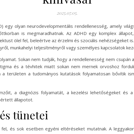
2025.07.05.
D) egy olyan neurodevelopmentális rendellenesség, amely világ
nőttkorban is megmaradhatnak. Az ADHD egy komplex állapot, 
ktust ölel fel, beleértve az érzelmi és szociális nehézségeket i
ményről, munkahelyi teljesítményről vagy személyes kapcsolatok kez
olyamat. Sokan nem tudják, hogy a rendellenesség nem csupán a
 stigma és a tévhitek miatt sokan nem mernek orvoshoz fordu
n a területen a tudományos kutatások folyamatosan bővítik is
zőit, a diagnózis folyamatát, a kezelési lehetőségeket és a 
rtett állapotot.
és tünetei
fel, és sok esetben egyéni eltéréseket mutatnak. A leggyakori