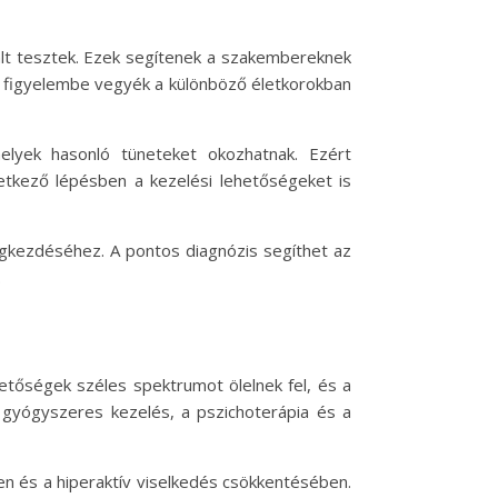
ált tesztek. Ezek segítenek a szakembereknek
n figyelembe vegyék a különböző életkorokban
melyek hasonló tüneteket okozhatnak. Ezért
etkező lépésben a kezelési lehetőségeket is
egkezdéséhez. A pontos diagnózis segíthet az
.
etőségek széles spektrumot ölelnek fel, és a
 gyógyszeres kezelés, a pszichoterápia és a
n és a hiperaktív viselkedés csökkentésében.