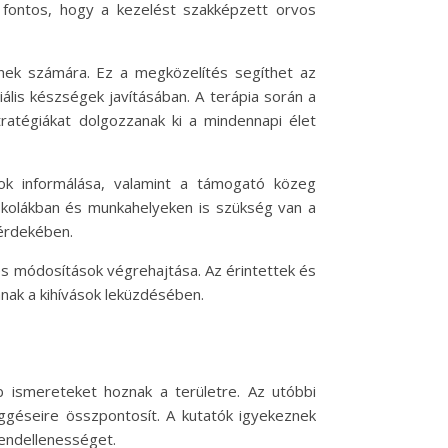
fontos, hogy a kezelést szakképzett orvos
ének számára. Ez a megközelítés segíthet az
lis készségek javításában. A terápia során a
ratégiákat dolgozzanak ki a mindennapi élet
ok informálása, valamint a támogató közeg
kolákban és munkahelyeken is szükség van a
 érdekében.
 módosítások végrehajtása. Az érintettek és
nak a kihívások leküzdésében.
bb ismereteket hoznak a területre. Az utóbbi
ggéseire összpontosít. A kutatók igyekeznek
rendellenességet.