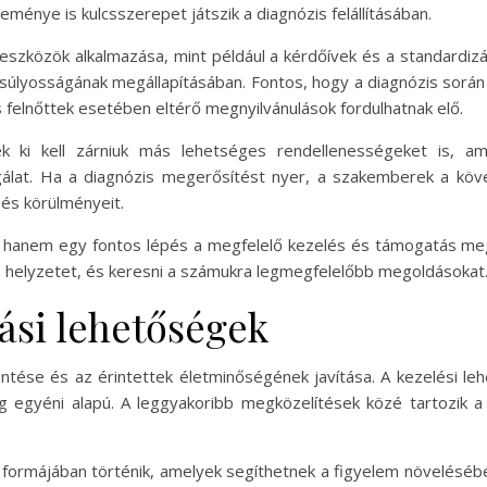
ménye is kulcsszerepet játszik a diagnózis felállításában.
 eszközök alkalmazása, mint például a kérdőívek és a standardiz
úlyosságának megállapításában. Fontos, hogy a diagnózis sorá
 felnőttek esetében eltérő megnyilvánulások fordulhatnak elő.
ek ki kell zárniuk más lehetséges rendellenességeket is, a
gálat. Ha a diagnózis megerősítést nyer, a szakemberek a köv
 és körülményeit.
e, hanem egy fontos lépés a megfelelő kezelés és támogatás m
a helyzetet, és keresni a számukra legmegfelelőbb megoldásokat
ási lehetőségek
tése és az érintettek életminőségének javítása. A kezelési leh
g egyéni alapú. A leggyakoribb megközelítések közé tartozik a
 formájában történik, amelyek segíthetnek a figyelem növelésébe