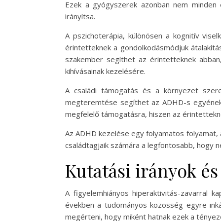
Ezek a gyógyszerek azonban nem minden es
irányítsa.
A pszichoterápia, különösen a kognitív vis
érintetteknek a gondolkodásmódjuk átalakítá
szakember segíthet az érintetteknek abban,
kihívásainak kezelésére.
A családi támogatás és a környezet szere
megteremtése segíthet az ADHD-s egyénekne
megfelelő támogatásra, hiszen az érintettekn
Az ADHD kezelése egy folyamatos folyamat, 
családtagjaik számára a legfontosabb, hogy 
Kutatási irányok és
A figyelemhiányos hiperaktivitás-zavarral k
években a tudományos közösség egyre inkább
megérteni, hogy miként hatnak ezek a tényező