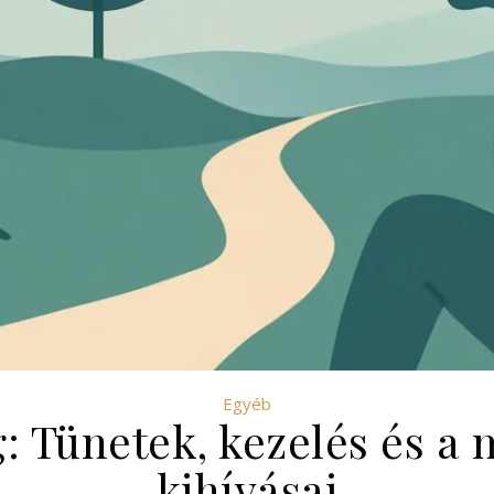
Egyéb
 Tünetek, kezelés és a 
kihívásai