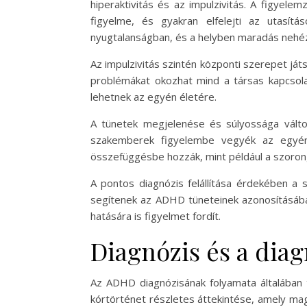
hiperaktivitás és az impulzivitás. A figyele
figyelme, és gyakran elfelejti az utasítá
nyugtalanságban, és a helyben maradás neh
Az impulzivitás szintén központi szerepet já
problémákat okozhat mind a társas kapcsola
lehetnek az egyén életére.
A tünetek megjelenése és súlyossága válto
szakemberek figyelembe vegyék az egyén
összefüggésbe hozzák, mint például a szorongá
A pontos diagnózis felállítása érdekében a 
segítenek az ADHD tüneteinek azonosításába
hatására is figyelmet fordít.
Diagnózis és a diag
Az ADHD diagnózisának folyamata általában 
kórtörténet részletes áttekintése, amely magá