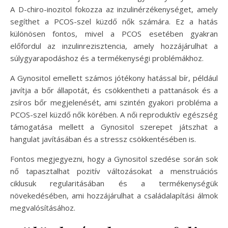
A D-chiro-inozitol fokozza az inzulinérzékenységet, amely
segíthet a PCOS-szel küzdő nők számára. Ez a hatás
különösen fontos, mivel a PCOS esetében gyakran
előfordul az inzulinrezisztencia, amely hozzájárulhat a
súlygyarapodáshoz és a termékenységi problémákhoz.
A Gynositol emellett számos jótékony hatással bír, például
javítja a bőr állapotát, és csökkentheti a pattanások és a
zsíros bőr megjelenését, ami szintén gyakori probléma a
PCOS-szel küzdő nők körében. A női reproduktív egészség
támogatása mellett a Gynositol szerepet játszhat a
hangulat javításában és a stressz csökkentésében is.
Fontos megjegyezni, hogy a Gynositol szedése során sok
nő tapasztalhat pozitív változásokat a menstruációs
ciklusuk regularitásában és a termékenységük
növekedésében, ami hozzájárulhat a családalapítási álmok
megvalósításához.