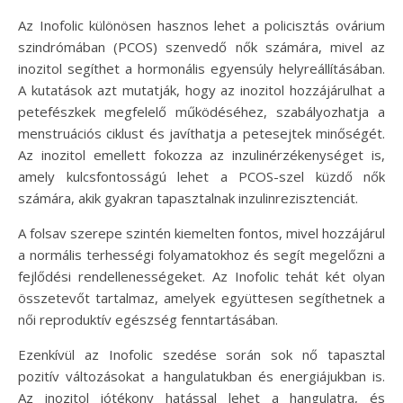
Az Inofolic különösen hasznos lehet a policisztás ovárium
szindrómában (PCOS) szenvedő nők számára, mivel az
inozitol segíthet a hormonális egyensúly helyreállításában.
A kutatások azt mutatják, hogy az inozitol hozzájárulhat a
petefészkek megfelelő működéséhez, szabályozhatja a
menstruációs ciklust és javíthatja a petesejtek minőségét.
Az inozitol emellett fokozza az inzulinérzékenységet is,
amely kulcsfontosságú lehet a PCOS-szel küzdő nők
számára, akik gyakran tapasztalnak inzulinrezisztenciát.
A folsav szerepe szintén kiemelten fontos, mivel hozzájárul
a normális terhességi folyamatokhoz és segít megelőzni a
fejlődési rendellenességeket. Az Inofolic tehát két olyan
összetevőt tartalmaz, amelyek együttesen segíthetnek a
női reproduktív egészség fenntartásában.
Ezenkívül az Inofolic szedése során sok nő tapasztal
pozitív változásokat a hangulatukban és energiájukban is.
Az inozitol jótékony hatással lehet a hangulatra, és