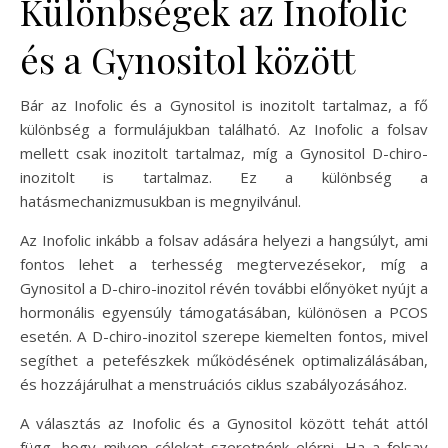
Különbségek az Inofolic
és a Gynositol között
Bár az Inofolic és a Gynositol is inozitolt tartalmaz, a fő
különbség a formulájukban található. Az Inofolic a folsav
mellett csak inozitolt tartalmaz, míg a Gynositol D-chiro-
inozitolt is tartalmaz. Ez a különbség a
hatásmechanizmusukban is megnyilvánul.
Az Inofolic inkább a folsav adására helyezi a hangsúlyt, ami
fontos lehet a terhesség megtervezésekor, míg a
Gynositol a D-chiro-inozitol révén további előnyöket nyújt a
hormonális egyensúly támogatásában, különösen a PCOS
esetén. A D-chiro-inozitol szerepe kiemelten fontos, mivel
segíthet a petefészkek működésének optimalizálásában,
és hozzájárulhat a menstruációs ciklus szabályozásához.
A választás az Inofolic és a Gynositol között tehát attól
függ, hogy milyen célokat szeretnénk elérni. Ha a folsav