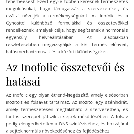
teherbeesést. Ezért egyre többen keresnek természetes
megoldásokat, hogy támogassák a szervezetüket, és
ezáltal növeljék a termékenységüket. Az Inofolic és a
Gynositol különböző formulákkal és összetevőkkel
rendelkeznek, amelyek célja, hogy segítsenek a hormonális
egyensúly helyreállításában. Az alábbiakban
részletesebben megvizsgáljuk a két termék előnyeit,
hatásmechanizmusait és a közötti különbségeket.
Az Inofolic összetevői és
hatásai
Az Inofolic egy olyan étrend-kiegészítő, amely elsősorban
inozitolt és folsavat tartalmaz. Az inozitol egy szénhidrát,
amely természetesen megtalálható a szervezetben, és
fontos szerepet játszik a sejtek működésében. A folsav
pedig elengedhetetlen a DNS szintéziséhez, és hozzájárul
a sejtek normális növekedéséhez és fejlődéséhez.