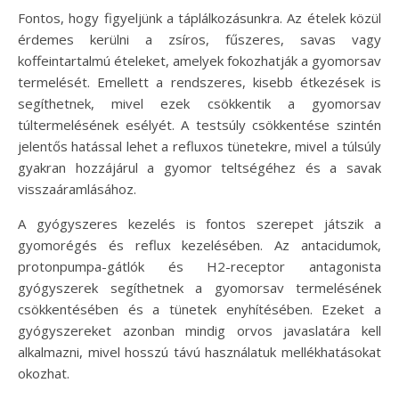
Fontos, hogy figyeljünk a táplálkozásunkra. Az ételek közül
érdemes kerülni a zsíros, fűszeres, savas vagy
koffeintartalmú ételeket, amelyek fokozhatják a gyomorsav
termelését. Emellett a rendszeres, kisebb étkezések is
segíthetnek, mivel ezek csökkentik a gyomorsav
túltermelésének esélyét. A testsúly csökkentése szintén
jelentős hatással lehet a refluxos tünetekre, mivel a túlsúly
gyakran hozzájárul a gyomor teltségéhez és a savak
visszaáramlásához.
A gyógyszeres kezelés is fontos szerepet játszik a
gyomorégés és reflux kezelésében. Az antacidumok,
protonpumpa-gátlók és H2-receptor antagonista
gyógyszerek segíthetnek a gyomorsav termelésének
csökkentésében és a tünetek enyhítésében. Ezeket a
gyógyszereket azonban mindig orvos javaslatára kell
alkalmazni, mivel hosszú távú használatuk mellékhatásokat
okozhat.