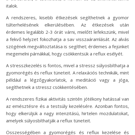
italok.
A rendszeres, kisebb étkezések segíthetnek a gyomor
túlterhelésének elkerülésében. Az étkezések után
érdemes legalább 2-3 órát várni, mielőtt lefekszünk, mivel
a fekvő helyzet fokozhatja a sav visszaáramlását. Az alvás
szögének megváltoztatása is segíthet; érdemes a fejünket
megemelni párnákkal, hogy csökkentsük a reflux esélyét.
A stresszkezelés is fontos, mivel a stressz súlyosbíthatja a
gyomorégés és reflux tüneteit. A relaxációs technikák, mint
például a légzőgyakorlatok, a meditáció vagy a jóga,
segíthetnek a stressz csökkentésében.
A rendszeres fizikai aktivitás szintén jótékony hatással van
az emésztésre és a testsúly kezelésére. Azonban fontos,
hogy elkerüljük a nagy intenzitású, hirtelen mozdulatokat,
amelyek súlyosbíthatják a reflux tüneteit.
Összességében a gyomorégés és reflux kezelése és