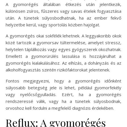
A gyomorégés általában étkezés után jelentkezik,
különösen zsíros, fűszeres vagy savas ételek fogyasztása
után. A tünetek súlyosbodhatnak, ha az ember fekvő
helyzetbe kerül, vagy sportolás közben hajolgat.
A gyomorégés okai sokfélék lehetnek. A leggyakoribb okok
közé tartozik a gyomorsav túltermelése, amelyet stressz,
helytelen táplálkozás vagy egyes gyógyszerek okozhatnak.
Emellett a gyomorürülés lassulása is hozzájárulhat a
gyomorégés kialakulásához. Az elhízás, a dohányzás és az
alkoholfogyasztás szintén rizikófaktorokat jelentenek.
Fontos megjegyezni, hogy a gyomorégés időnként
súlyosabb betegség jele is lehet, például gyomorfekély
vagy nyelőcsőgyulladás. Ezért, ha a gyomorégés
rendszeressé válik, vagy ha a tünetek súlyosbodnak,
orvoshoz kell fordulni a megfelelő diagnózis érdekében.
Reflux: A gyomorégés