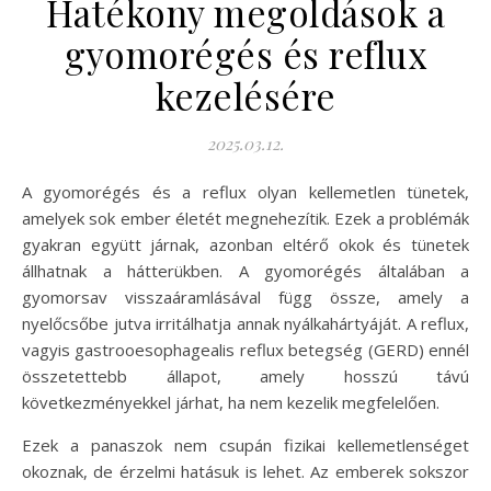
Hatékony megoldások a
gyomorégés és reflux
kezelésére
2025.03.12.
A gyomorégés és a reflux olyan kellemetlen tünetek,
amelyek sok ember életét megnehezítik. Ezek a problémák
gyakran együtt járnak, azonban eltérő okok és tünetek
állhatnak a hátterükben. A gyomorégés általában a
gyomorsav visszaáramlásával függ össze, amely a
nyelőcsőbe jutva irritálhatja annak nyálkahártyáját. A reflux,
vagyis gastrooesophagealis reflux betegség (GERD) ennél
összetettebb állapot, amely hosszú távú
következményekkel járhat, ha nem kezelik megfelelően.
Ezek a panaszok nem csupán fizikai kellemetlenséget
okoznak, de érzelmi hatásuk is lehet. Az emberek sokszor