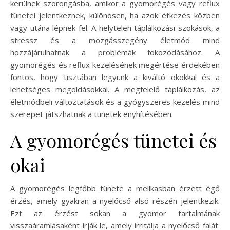
kerülnek szorongásba, amikor a gyomorégés vagy reflux
tünetei jelentkeznek, különösen, ha azok étkezés közben
vagy utána lépnek fel. A helytelen táplálkozási szokások, a
stressz és a mozgásszegény életmód mind
hozzájárulhatnak a problémák fokozódásához. A
gyomorégés és reflux kezelésének megértése érdekében
fontos, hogy tisztában legyünk a kiváltó okokkal és a
lehetséges megoldásokkal. A megfelelő táplálkozás, az
életmódbeli változtatások és a gyógyszeres kezelés mind
szerepet játszhatnak a tünetek enyhítésében.
A gyomorégés tünetei és
okai
A gyomorégés legfőbb tünete a mellkasban érzett égő
érzés, amely gyakran a nyelőcső alsó részén jelentkezik.
Ezt az érzést sokan a gyomor tartalmának
visszaáramlásaként írják le, amely irritálja a nyelőcső falát.