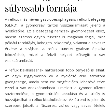
súlyosabb formája
A reflux, más néven gastrooesophagealis reflux betegség
(GERD), a gyomorsav tartós visszaáramlását jelenti a
nyelőcsőbe. Ez a betegség nemcsak gyomorégést okoz,
hanem számos egyéb tünetet is magában foglal, mint
például torokfájás, köhögés, rekedtség, valamint a savas íz
érzése a szájban. A reflux tünetei gyakran éjszaka
fokozódnak, mivel a fekvő helyzet elősegíti a sav
visszaáramlását.
A reflux kialakulásának hátterében több tényező is állhat.
Az egyik leggyakoribb ok a nyelőcső alsó záróizom
gyengesége, amely nem zár megfelelően, lehetővé téve
ezzel a sav visszaáramlását. Emellett a gyomor túlzott
savtermelése, a gyomorürülés lassulása és a túlsúly is
hozzájárulhat a reflux kialakulásához. Az étrend is jelentős
szerepet játszik; a fűszeres, zsíros vagy savas ételek,