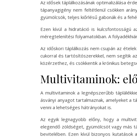
Az idősek táplálkozásának optimalizálása érde
tápanyagigény nem feltétlenül csökken arán
gyümölcsök, teljes kiőrlésű gabonák és a fehé
Ezen kívül a hidratáció is kulcsfontosságú
méregtelenítési folyamatokban. A folyadékhián
Az időskori táplálkozás nem csupán az ételek
cukorral és tartósítószerekkel, nem segítik 
közérzethez, és csökkentik a krónikus betegs
Multivitaminok: el
A multivitaminok a legnépszerűbb táplálékki
ásványi anyagot tartalmaznak, amelyeket a t
venni a lehetséges hátrányokat is.
Az egyik legnagyobb előny, hogy a multivi
elegendő zöldséget, gyümölcsöt vagy más táp
bevitelében. Ezen kívül bizonyos kutatások a