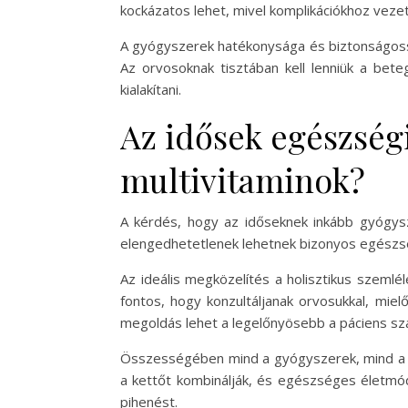
kockázatos lehet, mivel komplikációkhoz vezet
A gyógyszerek hatékonysága és biztonságossá
Az orvosoknak tisztában kell lenniük a bete
kialakítani.
Az idősek egészség
multivitaminok?
A kérdés, hogy az időseknek inkább gyógysz
elengedhetetlenek lehetnek bizonyos egészsé
Az ideális megközelítés a holisztikus szemlé
fontos, hogy konzultáljanak orvosukkal, mie
megoldás lehet a legelőnyösebb a páciens sz
Összességében mind a gyógyszerek, mind a m
a kettőt kombinálják, és egészséges életmód
pihenést.