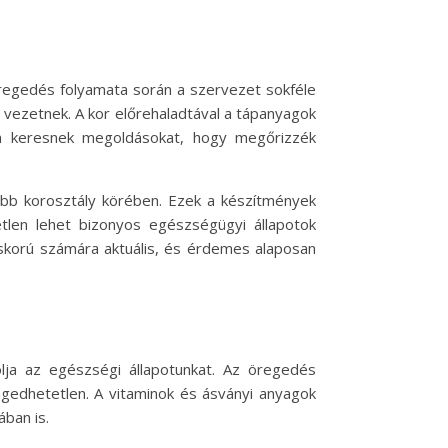
öregedés folyamata során a szervezet sokféle
vezetnek. A kor előrehaladtával a tápanyagok
an keresnek megoldásokat, hogy megőrizzék
sebb korosztály körében. Ezek a készítmények
tlen lehet bizonyos egészségügyi állapotok
őskorú számára aktuális, és érdemes alaposan
olja az egészségi állapotunkat. Az öregedés
ngedhetetlen. A vitaminok és ásványi anyagok
ban is.