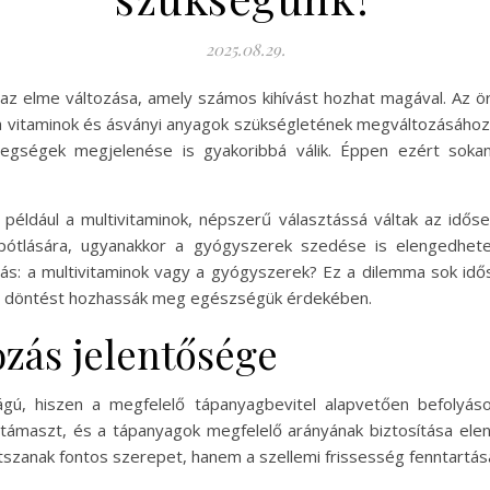
2025.08.29.
 az elme változása, amely számos kihívást hozhat magával. Az 
a vitaminok és ásványi anyagok szükségletének megváltozásához 
etegségek megjelenése is gyakoribbá válik. Éppen ezért sok
t például a multivitaminok, népszerű választássá váltak az idő
pótlására, ugyanakkor a gyógyszerek szedése is elengedhete
tás: a multivitaminok vagy a gyógyszerek? Ez a dilemma sok id
bb döntést hozhassák meg egészségük érdekében.
ozás jelentősége
ágú, hiszen a megfelelő tápanyagbevitel alapvetően befolyás
támaszt, és a tápanyagok megfelelő arányának biztosítása ele
szanak fontos szerepet, hanem a szellemi frissesség fenntartásá