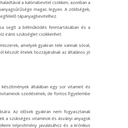
haladtával a kalóriabevitel csökken, azonban a
tápanyagsűrűsége magas legyen. A zöldségek,
megfelelő tápanyagbevitelhez.
tása segít a bélműködés fenntartásában és a
íz iránti szükséglet csökkenhet.
lmiszerek, amelyek gyakran tele vannak sóval,
 készült ételek hozzájárulnak az általános jó
a készítmények általában egy sor vitamint és
tivitaminok szedésének, de fontos figyelembe
lására. Az idősek gyakran nem fogyasztanak
nek a szükséges vitaminok és ásványi anyagok
ellemi teljesítmény javulásához és a krónikus