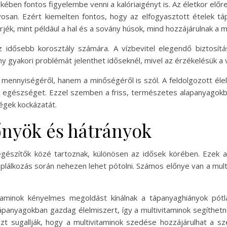
kében fontos figyelembe venni a kalóriaigényt is. Az életkor előre
yosan. Ezért kiemelten fontos, hogy az elfogyasztott ételek 
rjék, mint például a hal és a sovány húsok, mind hozzájárulnak a 
 az idősebb korosztály számára. A vízbevitel elegendő biztosí
y gyakori problémát jelenthet időseknél, mivel az érzékelésük a v
 mennyiségéről, hanem a minőségéről is szól. A feldolgozott éle
az egészséget. Ezzel szemben a friss, természetes alapanyagokból
égek kockázatát.
őnyök és hátrányok
egészítők közé tartoznak, különösen az idősek körében. Ezek 
áplálkozás során nehezen lehet pótolni. Számos előnye van a mul
taminok kényelmes megoldást kínálnak a tápanyaghiányok pót
anyagokban gazdag élelmiszert, így a multivitaminok segíthet
zt sugallják, hogy a multivitaminok szedése hozzájárulhat a sz