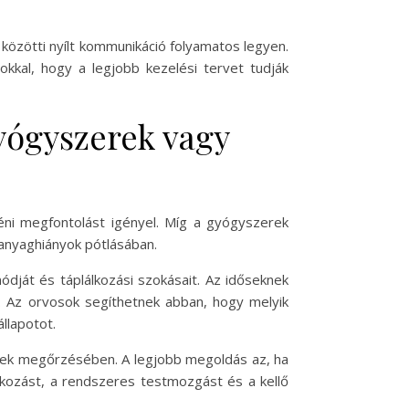
özötti nyílt kommunikáció folyamatos legyen.
okkal, hogy a legjobb kezelési tervet tudják
gyógyszerek vagy
éni megfontolást igényel. Míg a gyógyszerek
anyaghiányok pótlásában.
ódját és táplálkozási szokásait. Az időseknek
i. Az orvosok segíthetnek abban, hogy melyik
llapotot.
nek megőrzésében. A legjobb megoldás az, ha
lkozást, a rendszeres testmozgást és a kellő