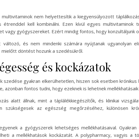
multivitaminok nem helyettesítik a kiegyensúlyozott táplálko
étrenddel kell kombinálni. Ezen kívül egyes multivitaminok 
et vagy gyógyszereket. Ezért mindig fontos, hogy konzultáljunk o
t változó, és nem mindenki számára nyújtanak ugyanolyan el
, mielőtt döntést hozunk a szedésükről.
égesség és kockázatok
 szedése gyakran elkerülhetetlen, hiszen sok esetben krónikus
, azonban fontos tudni, hogy ezeknek is lehetnek mellékhatásaik 
s alatt állnak, mint a táplálékkiegészítők, és klinikai vizsgá
zően szükségesek az egészség megőrzéséhez, különösen kró
legyenek a gyógyszerek lehetséges mellékhatásaival. Gyakran 
lheti a mellékhatások kockázatát. A polypharmacy, vagyis a 