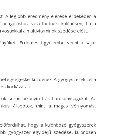
zást. A legjobb eredmény elérése érdekében a
túladagoláshoz vezethetnek, különösen, ha a
rvosunkkal a multivitaminok szedése előtt.
őnyöket. Érdemes figyelembe venni a saját
 betegségekkel küzdenek. A gyógyszerek célja
és kockázataik.
latok során bizonyították hatékonyságukat. Az
nikus állapotok, mint a magas vérnyomás,
előfordulhat, hogy a különböző gyógyszerek
több gyógyszer egyidejű szedése, különösen