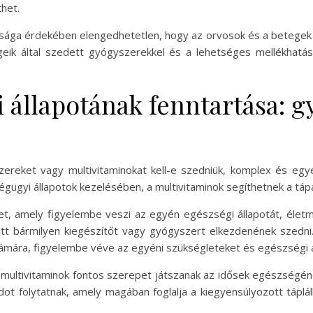
het.
ga érdekében elengedhetetlen, hogy az orvosok és a betegek k
geik által szedett gyógyszerekkel és a lehetséges mellékhatás
i állapotának fenntartása: 
ereket vagy multivitaminokat kell-e szedniük, komplex és egy
gügyi állapotok kezelésében, a multivitaminok segíthetnek a táp
let, amely figyelembe veszi az egyén egészségi állapotát, életm
lőtt bármilyen kiegészítőt vagy gyógyszert elkezdenének szedn
ámára, figyelembe véve az egyéni szükségleteket és egészségi á
ultivitaminok fontos szerepet játszanak az idősek egészségé
ot folytatnak, amely magában foglalja a kiegyensúlyozott táplá