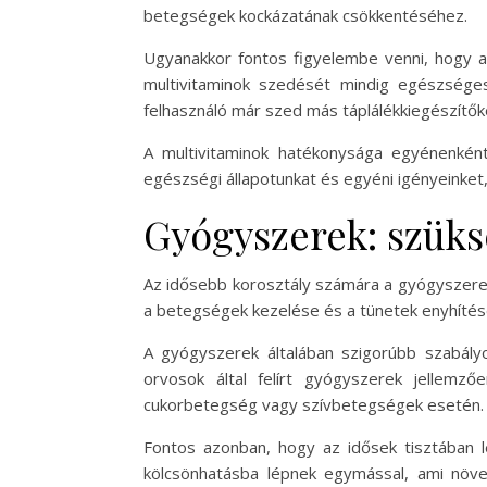
betegségek kockázatának csökkentéséhez.
Ugyanakkor fontos figyelembe venni, hogy a 
multivitaminok szedését mindig egészséges 
felhasználó már szed más táplálékkiegészítők
A multivitaminok hatékonysága egyénenkén
egészségi állapotunkat és egyéni igényeinket
Gyógyszerek: szüks
Az idősebb korosztály számára a gyógyszerek
a betegségek kezelése és a tünetek enyhítése
A gyógyszerek általában szigorúbb szabályozá
orvosok által felírt gyógyszerek jellem
cukorbetegség vagy szívbetegségek esetén.
Fontos azonban, hogy az idősek tisztában 
kölcsönhatásba lépnek egymással, ami növe