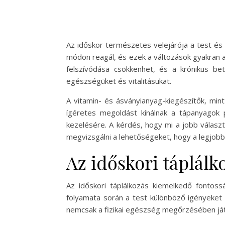
Az időskor természetes velejárója a test és
módon reagál, és ezek a változások gyakran 
felszívódása csökkenhet, és a krónikus b
egészségüket és vitalitásukat.
A vitamin- és ásványianyag-kiegészítők, min
ígéretes megoldást kínálnak a tápanyagok 
kezelésére. A kérdés, hogy mi a jobb válasz
megvizsgálni a lehetőségeket, hogy a legjo
Az időskori táplálk
Az időskori táplálkozás kiemelkedő fontoss
folyamata során a test különböző igényeket 
nemcsak a fizikai egészség megőrzésében ját