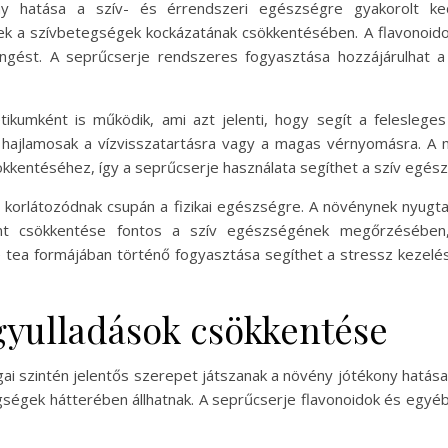
ny hatása a szív- és érrendszeri egészségre gyakorolt k
k a szívbetegségek kockázatának csökkentésében. A flavonoidok, 
eringést. A seprűcserje rendszeres fogyasztása hozzájárulhat
ikumként is működik, ami azt jelenti, hogy segít a felesleges
hajlamosak a vízvisszatartásra vagy a magas vérnyomásra. A m
csökkentéséhez, így a seprűcserje használata segíthet a szív e
korlátozódnak csupán a fizikai egészségre. A növénynek nyugtat
nt csökkentése fontos a szív egészségének megőrzésében, 
 tea formájában történő fogyasztása segíthet a stressz kezelés
 gyulladások csökkentése
ai szintén jelentős szerepet játszanak a növény jótékony hatás
gségek hátterében állhatnak. A seprűcserje flavonoidok és egyé