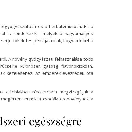
etgyógyászatban és a herbalizmusban. Ez a
sal is rendelkezik, amelyek a hagyományos
serje tökéletes példája annak, hogyan lehet a
iról. A növény gyógyászati felhasználása több
rűcserje különösen gazdag flavonoidokban,
mák kezeléséhez. Az emberek évezredek óta
Az alábbiakban részletesen megvizsgáljuk a
an megérteni ennek a csodálatos növénynek a
ndszeri egészségre