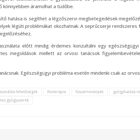
gő könnyebben áramolhat a tüdőbe.
sítő hatása is segíthet a légzőszervi megbetegedések megelő
elyek légúti problémákat okozhatnak. A seprűcserje rendszeres 
egelőzéséhez.
sználata előtt mindig érdemes konzultálni egy egészségügyi s
etes megoldások mellett az orvosi tanácsok figyelembevéte
 tanácsnak. Egészségügyi probléma esetén mindenki csak az orvos
asználási lehetőségek
fitoterápia
fűszernövények
gyógyhatású n
tes gyógyszerek