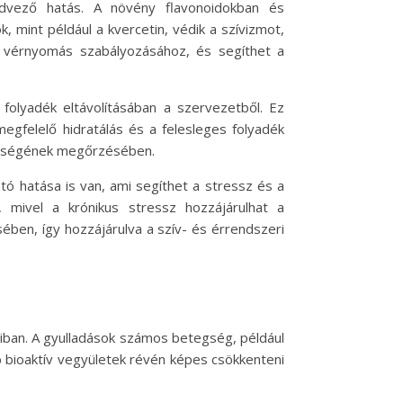
edvező hatás. A növény flavonoidokban és
mint például a kvercetin, védik a szívizmot,
 a vérnyomás szabályozásához, és segíthet a
 folyadék eltávolításában a szervezetből. Ez
egfelelő hidratálás és a felesleges folyadék
gészségének megőrzésében.
ó hatása is van, ami segíthet a stressz és a
mivel a krónikus stressz hozzájárulhat a
ében, így hozzájárulva a szív- és érrendszeri
aiban. A gyulladások számos betegség, például
b bioaktív vegyületek révén képes csökkenteni