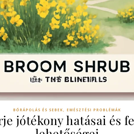
,
BŐRÁPOLÁS ÉS SEBEK
EMÉSZTÉSI PROBLÉMÁK
je jótékony hatásai és f
lehetőségei