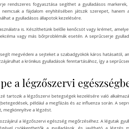
je rendszeres fogyasztása segíthet a gyulladásos markerek, p
e nemcsak a fájdalom enyhítésében játszik szerepet, hanem 
lhat a gyulladásos állapotok kezelésére.
asználatra is. Készíthetünk belőle kenőcsöt vagy krémet, amelye
, ekcéma vagy más bőrproblémák esetén. A seprűcserje gyullad
a segít megvédeni a sejteket a szabadgyökök káros hatásaitól, a
zzájárulhat a krónikus gyulladások fenntartásához, így a seprűc
epe a légzőszervi egészségb
é tartozik a légzőszervi betegségek kezelésére való alkalmazá
gbetegedések, például a megfázás és az influenza során. A sepr
ot, megkönnyítve a légzést.
hozzájárul a légzőszervi egészség megőrzéséhez. A légutak gyu
égével csökkenthetők a gyulladások, és javítható a légzés 