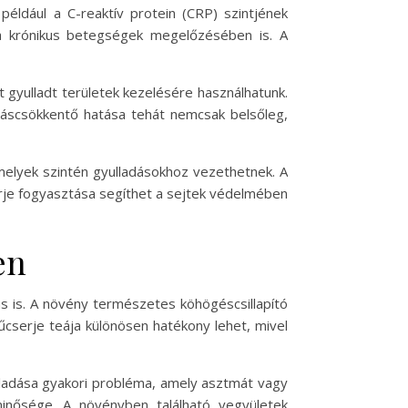
éldául a C-reaktív protein (CRP) szintjének
a krónikus betegségek megelőzésében is. A
t gyulladt területek kezelésére használhatunk.
áscsökkentő hatása tehát nemcsak belsőleg,
melyek szintén gyulladásokhoz vezethetnek. A
serje fogyasztása segíthet a sejtek védelmében
en
s is. A növény természetes köhögéscsillapító
űcserje teája különösen hatékony lehet, mivel
lladása gyakori probléma, amely asztmát vagy
minősége. A növényben található vegyületek