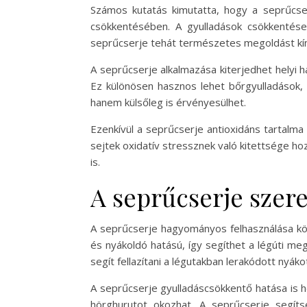
Számos kutatás kimutatta, hogy a seprűcser
csökkentésében. A gyulladások csökkentés
seprűcserje tehát természetes megoldást kíná
A seprűcserje alkalmazása kiterjedhet helyi h
Ez különösen hasznos lehet bőrgyulladások
hanem külsőleg is érvényesülhet.
Ezenkívül a seprűcserje antioxidáns tartalm
sejtek oxidatív stressznek való kitettsége ho
is.
A seprűcserje szer
A seprűcserje hagyományos felhasználása köz
és nyákoldó hatású, így segíthet a légúti me
segít fellazítani a légutakban lerakódott nyák
A seprűcserje gyulladáscsökkentő hatása is 
hörghurutot okozhat. A seprűcserje segíts