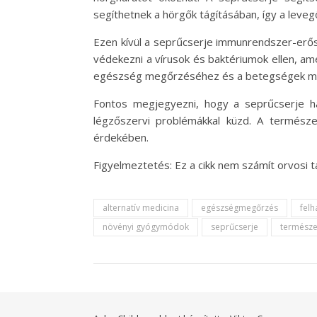
segíthetnek a hörgők tágításában, így a leve
Ezen kívül a seprűcserje immunrendszer-erő
védekezni a vírusok és baktériumok ellen, am
egészség megőrzéséhez és a betegségek m
Fontos megjegyezni, hogy a seprűcserje ha
légzőszervi problémákkal küzd. A termész
érdekében.
Figyelmeztetés: Ez a cikk nem számít orvosi
alternatív medicina
egészségmegőrzés
felh
növényi gyógymódok
seprűcserje
természe