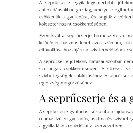
A seprűcserje egyik legismertebb jótéko
antioxidánsokban gazdag, amelyek segíthetne
csökkentik a gyulladást, és segítik a vérk
koleszterinszint csökkentésében.
Ezen kívül a seprűcserje természetes diuret
különösen hasznos lehet azok számára, akik 
eltávolítása hozzájárul a szív terhelésének 
A seprűcserje jótékony hatásai azonban nem 
szorongás csökkentésében. A stressz szi
szívbetegségek kialakulásához. A seprűcserje
egészség megőrzéséhez.
A seprűcserje és a
A seprűcserje gyulladáscsökkentő tulajdonság
reumás ízületi gyulladás, asztma és szívbete
a gyulladásos reakciókat a szervezetben.