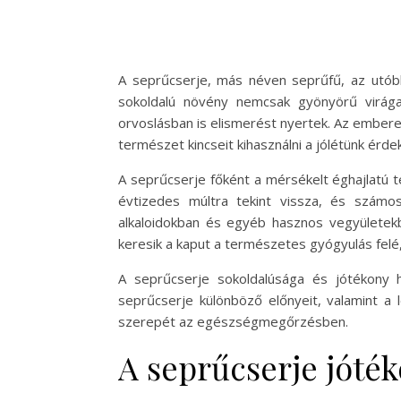
A seprűcserje, más néven seprűfű, az utó
sokoldalú növény nemcsak gyönyörű virága
orvoslásban is elismerést nyertek. Az embere
természet kincseit kihasználni a jólétünk érde
A seprűcserje főként a mérsékelt éghajlatú t
évtizedes múltra tekint vissza, és számo
alkaloidokban és egyéb hasznos vegyülete
keresik a kaput a természetes gyógyulás felé,
A seprűcserje sokoldalúsága és jótékony h
seprűcserje különböző előnyeit, valamint a
szerepét az egészségmegőrzésben.
A seprűcserje jóték