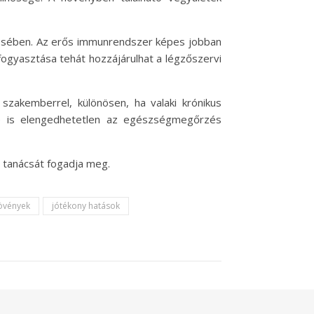
zésében. Az erős immunrendszer képes jobban
fogyasztása tehát hozzájárulhat a légzőszervi
zakemberrel, különösen, ha valaki krónikus
le is elengedhetetlen az egészségmegőrzés
 tanácsát fogadja meg.
övények
jótékony hatások