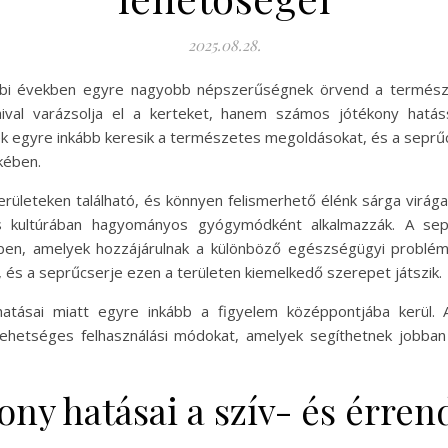
2025.08.28.
bbi években egyre nagyobb népszerűségnek örvend a termész
ival varázsolja el a kerteket, hanem számos jótékony hatás
k egyre inkább keresik a természetes megoldásokat, és a seprűc
kében.
erületeken található, és könnyen felismerhető élénk sárga virága
s kultúrában hagyományos gyógymódként alkalmazzák. A sep
kben, amelyek hozzájárulnak a különböző egészségügyi problé
 és a seprűcserje ezen a területen kiemelkedő szerepet játszik.
atásai miatt egyre inkább a figyelem középpontjába kerül. 
 lehetséges felhasználási módokat, amelyek segíthetnek jobb
ony hatásai a szív- és érre