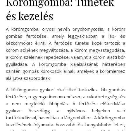
Körömgomba: Tünetek
és kezelés
A körömgomba, orvosi nevén onychomycosis, a köröm
gombás fertőzése, amely leggyakrabban a láb- és
kézkörmöket érinti. A fertőzés tünetei közé tartozik a
köröm színének megváltozása, a köröm megvastagodása,
a köröm széleinek repedezése, valamint a köröm alatti bőr
gyulladása. A körömgomba kialakulásának hátterében
szintén gombás kórokozók állnak, amelyek a körömlemez
alá jutva szaporodnak.
A körömgomba gyakori okai közé tartozik a láb gombás
fertőzése, a gyenge immunrendszer, a cukorbetegség, és
a nem megfelelő lábápolás. A fertőzés előfordulása
gyakran összefügg a nyilvános helyeken való
tartózkodással, hasonlóan a lábgombához. A körömgomba
kezelésének folyamata hosszabb és bonyolultabb lehet,