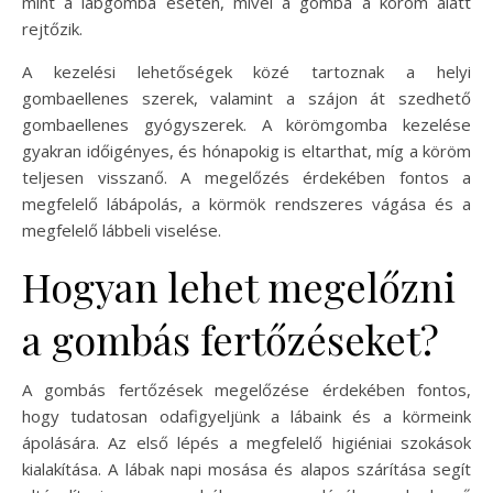
mint a lábgomba esetén, mivel a gomba a köröm alatt
rejtőzik.
A kezelési lehetőségek közé tartoznak a helyi
gombaellenes szerek, valamint a szájon át szedhető
gombaellenes gyógyszerek. A körömgomba kezelése
gyakran időigényes, és hónapokig is eltarthat, míg a köröm
teljesen visszanő. A megelőzés érdekében fontos a
megfelelő lábápolás, a körmök rendszeres vágása és a
megfelelő lábbeli viselése.
Hogyan lehet megelőzni
a gombás fertőzéseket?
A gombás fertőzések megelőzése érdekében fontos,
hogy tudatosan odafigyeljünk a lábaink és a körmeink
ápolására. Az első lépés a megfelelő higiéniai szokások
kialakítása. A lábak napi mosása és alapos szárítása segít