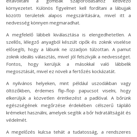
eltávolítani a gombák szaporodásához kedvező
környezetet. Különös figyelmet kell fordítani a lábujjak
közötti területek alapos megszárítására, mivel itt a
nedvesség könnyen megmaradhat.
A megfelelő lábbeli kiválasztása is elengedhetetlen. A
szellős, lélegző anyagból készült cipők és zoknik viselése
elősegíti, hogy a lábunk ne izzadjon túlzottan. A pamut
zoknik ideális választás, mivel jól felszívják a nedvességet.
Fontos, hogy kerüljük a másokkal való lábbelik
megosztását, mivel ez növeli a fertőzés kockázatát.
A nyilvános helyeken, mint például uszodákban vagy
öltözőkben, érdemes flip-flop papucsot viselni, hogy
elkerüljük a közvetlen érintkezést a padlóval. A bőrünk
egészségének megőrzése érdekében célszerű tápláló
krémeket használni, amelyek segítik a bőr hidratáltságát és
védelmét.
A megelőzés kulcsa tehát a tudatosság, a rendszeres