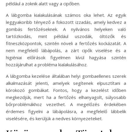
például a zoknik alatt vagy a cipőben.
A lábgomba kialakulásának számos oka lehet. Az egyik
leggyakoribb tényező a fokozott izzadás, amely kedvez a
gombás fertőzéseknek. A nyilvános helyeken való
tartózkodás, mint például uszodák, öltözők és
fitneszközpontok, szintén növeli a fertőzés kockázatát. A
nem megfelelő lábápolás, a zárt cipők viselése és a
higiéniai előírások figyelmen kívül hagyása szintén
hozzájárulhat a probléma kialakulásához.
A lábgomba kezelése általában helyi gombaellenes szerek
alkalmazását jelenti, amelyek segítenek elpusztítani a
kórokozó gombákat. Fontos, hogy a kezelést időben
megkezdjük, mert ha a fertőzés elhanyagolt, súlyosabb
bőrproblémákhoz vezethet. A megelőzés érdekében
érdemes figyelni a lábápolásra, a megfelelő lábbelik
viselésére, és kerüljük a nedves környezeteket.