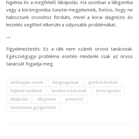
higiénia és a megfelelő lábápolás. Ha azonban a lábgomba
vagy a körömgomba tünetei megjelennek, fontos, hogy ne
habozzunk orvoshoz fordulni, mivel a korai diagnózis és
kezelés segíthet elkerülni a súlyosabb problémákat.
—
Figyelmeztetés: Ez a cikk nem számít orvosi tanácsnak.
Egészségügyi probléma esetén mindenki csak az orvos
tanácsát fogadja meg.
antifungális szerek
bőrgyógyászat
gombás fertőzés
higiéniai szokások
kezelési módszerek
körömgomba
lábápolás
lábgomba
prevenció
természetes gyógymódok