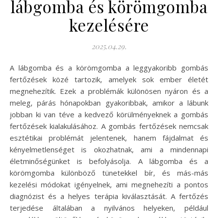
lábgomba és körömgomba
kezelésére
2025.04.29.
A lábgomba és a körömgomba a leggyakoribb gombás
fertőzések közé tartozik, amelyek sok ember életét
megnehezítik. Ezek a problémák különösen nyáron és a
meleg, párás hónapokban gyakoribbak, amikor a lábunk
jobban ki van téve a kedvező körülményeknek a gombás
fertőzések kialakulásához. A gombás fertőzések nemcsak
esztétikai problémát jelentenek, hanem fájdalmat és
kényelmetlenséget is okozhatnak, ami a mindennapi
életminőségünket is befolyásolja. A lábgomba és a
körömgomba különböző tünetekkel bír, és más-más
kezelési módokat igényelnek, ami megnehezíti a pontos
diagnózist és a helyes terápia kiválasztását. A fertőzés
terjedése általában a nyilvános helyeken, például