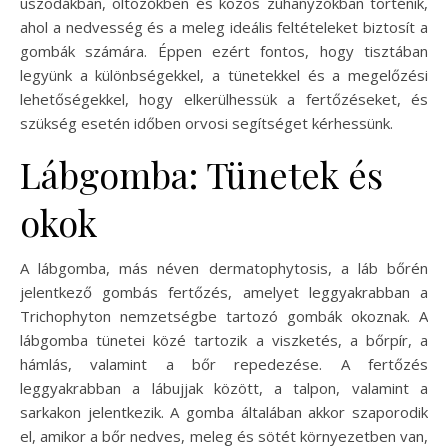
uszodákban, öltözőkben és közös zuhanyzókban történik,
ahol a nedvesség és a meleg ideális feltételeket biztosít a
gombák számára. Éppen ezért fontos, hogy tisztában
legyünk a különbségekkel, a tünetekkel és a megelőzési
lehetőségekkel, hogy elkerülhessük a fertőzéseket, és
szükség esetén időben orvosi segítséget kérhessünk.
Lábgomba: Tünetek és
okok
A lábgomba, más néven dermatophytosis, a láb bőrén
jelentkező gombás fertőzés, amelyet leggyakrabban a
Trichophyton nemzetségbe tartozó gombák okoznak. A
lábgomba tünetei közé tartozik a viszketés, a bőrpír, a
hámlás, valamint a bőr repedezése. A fertőzés
leggyakrabban a lábujjak között, a talpon, valamint a
sarkakon jelentkezik. A gomba általában akkor szaporodik
el, amikor a bőr nedves, meleg és sötét környezetben van,