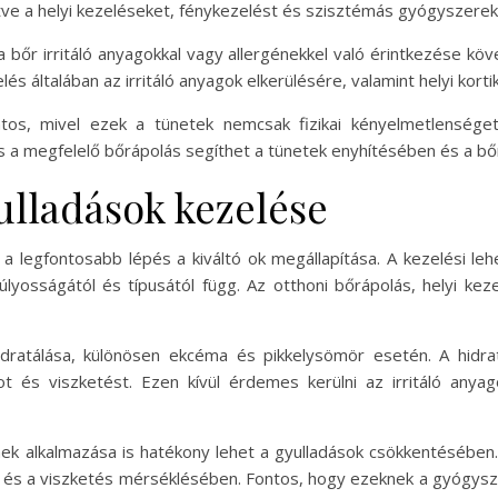
ve a helyi kezeléseket, fénykezelést és szisztémás gyógyszereke
a bőr irritáló anyagokkal vagy allergénekkel való érintkezése köve
és általában az irritáló anyagok elkerülésére, valamint helyi kor
os, mivel ezek a tünetek nemcsak fizikai kényelmetlenséget
s és a megfelelő bőrápolás segíthet a tünetek enyhítésében és 
yulladások kezelése
 a legfontosabb lépés a kiváltó ok megállapítása. A kezelési le
lyosságától és típusától függ. Az otthoni bőrápolás, helyi ke
idratálása, különösen ekcéma és pikkelysömör esetén. A hidr
 és viszketést. Ezen kívül érdemes kerülni az irritáló anyago
émek alkalmazása is hatékony lehet a gyulladások csökkentésében
 és a viszketés mérséklésében. Fontos, hogy ezeknek a gyógysze