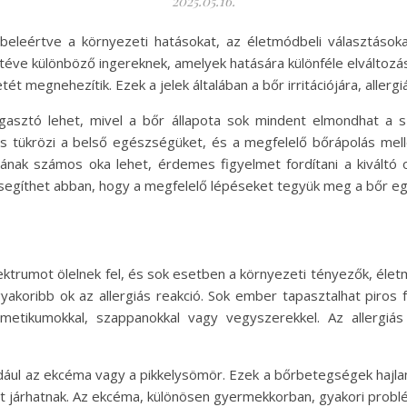
2025.05.16.
leértve a környezeti hatásokat, az életmódbeli választásokat
éve különböző ingereknek, amelyek hatására különféle elváltozáso
 megnehezítik. Ezek a jelek általában a bőr irritációjára, allerg
gasztó lehet, mivel a bőr állapota sok mindent elmondhat a s
 is tükrözi a belső egészségüket, és a megfelelő bőrápolás mell
ásának számos oka lehet, érdemes figyelmet fordítani a kiváltó
segíthet abban, hogy a megfelelő lépéseket tegyük meg a bőr
ktrumot ölelnek fel, és sok esetben a környezeti tényezők, élet
gyakoribb ok az allergiás reakció. Sok ember tapasztalhat piros f
zmetikumokkal, szappanokkal vagy vegyszerekkel. Az allergiás
dául az ekcéma vagy a pikkelysömör. Ezek a bőrbetegségek hajlam
tt járhatnak. Az ekcéma, különösen gyermekkorban, gyakori probl