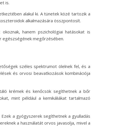
t is.
tkeztében alakul ki. A tünetek közé tartozik a
tikoszteroidok alkalmazására összpontosít.
 okoznak, hanem pszichológiai hatásokat is
a bőr egészségének megőrzésében.
hetőségek széles spektrumot ölelnek fel, és a
zelések és orvosi beavatkozások kombinációja
atáló krémek és kenőcsök segíthetnek a bőr
kat, mint például a kemikáliákat tartalmazó
. Ezek a gyógyszerek segíthetnek a gyulladás
reknek a használatát orvos javasolja, mivel a