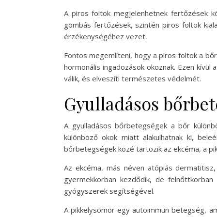
A piros foltok megjelenhetnek fertőzések 
gombás fertőzések, szintén piros foltok kia
érzékenységéhez vezet.
Fontos megemlíteni, hogy a piros foltok a bőr
hormonális ingadozások okoznak. Ezen kívül 
válik, és elveszíti természetes védelmét.
Gyulladásos bőrbe
A gyulladásos bőrbetegségek a bőr különböz
különböző okok miatt alakulhatnak ki, bele
bőrbetegségek közé tartozik az ekcéma, a pik
Az ekcéma, más néven atópiás dermatitisz, k
gyermekkorban kezdődik, de felnőttkorban 
gyógyszerek segítségével.
A pikkelysömör egy autoimmun betegség, amely