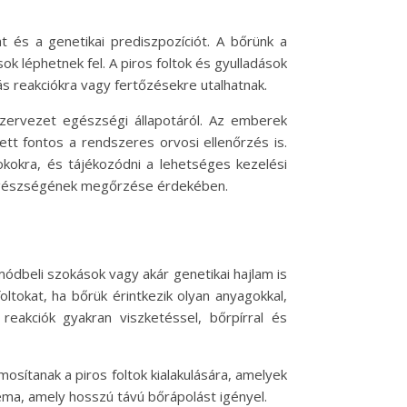
 és a genetikai prediszpozíciót. A bőrünk a
k léphetnek fel. A piros foltok és gyulladások
iás reakciókra vagy fertőzésekre utalhatnak.
zervezet egészségi állapotáról. Az emberek
ett fontos a rendszeres orvosi ellenőrzés is.
 okokra, és tájékozódni a lehetséges kezelési
 egészségének megőrzése érdekében.
módbeli szokások vagy akár genetikai hajlam is
oltokat, ha bőrük érintkezik olyan anyagokkal,
 reakciók gyakran viszketéssel, bőrpírral és
osítanak a piros foltok kialakulására, amelyek
éma, amely hosszú távú bőrápolást igényel.