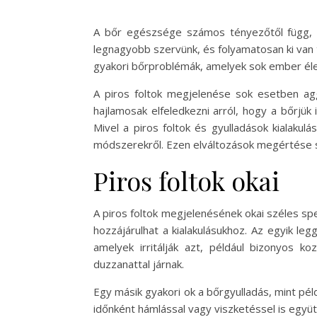
A bőr egészsége számos tényezőtől függ, be
legnagyobb szervünk, és folyamatosan ki van t
gyakori bőrproblémák, amelyek sok ember életét
A piros foltok megjelenése sok esetben ag
hajlamosak elfeledkezni arról, hogy a bőrjük
Mivel a piros foltok és gyulladások kialakul
módszerekről. Ezen elváltozások megértése 
Piros foltok okai
A piros foltok megjelenésének okai széles spe
hozzájárulhat a kialakulásukhoz. Az egyik leg
amelyek irritálják azt, például bizonyos ko
duzzanattal járnak.
Egy másik gyakori ok a bőrgyulladás, mint pél
időnként hámlással vagy viszketéssel is együ