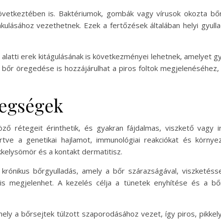
következtében is. Baktériumok, gombák vagy vírusok okozta bő
lakulásához vezethetnek. Ezek a fertőzések általában helyi gyul
 alatti erek kitágulásának is következményei lehetnek, amelyet gy
a bőr öregedése is hozzájárulhat a piros foltok megjelenéséhez,
tegségek
ő rétegeit érinthetik, és gyakran fájdalmas, viszkető vagy ir
értve a genetikai hajlamot, immunológiai reakciókat és környe
kelysömör és a kontakt dermatitisz.
rónikus bőrgyulladás, amely a bőr szárazságával, viszketéssel
is megjelenhet. A kezelés célja a tünetek enyhítése és a bő
 a bőrsejtek túlzott szaporodásához vezet, így piros, pikkelye