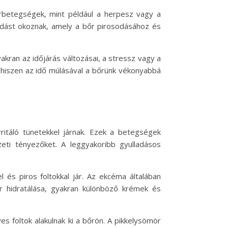
rbetegségek, mint például a herpesz vagy a
ladást okoznak, amely a bőr pirosodásához és
akran az időjárás változásai, a stressz vagy a
 hiszen az idő múlásával a bőrünk vékonyabbá
ritáló tünetekkel járnak. Ezek a betegségek
zeti tényezőket. A leggyakoribb gyulladásos
 és piros foltokkal jár. Az ekcéma általában
r hidratálása, gyakran különböző krémek és
s foltok alakulnak ki a bőrön. A pikkelysömör