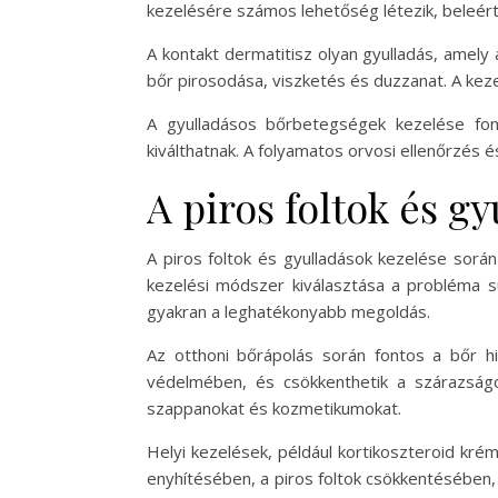
kezelésére számos lehetőség létezik, beleért
A kontakt dermatitisz olyan gyulladás, amely 
bőr pirosodása, viszketés és duzzanat. A kezel
A gyulladásos bőrbetegségek kezelése font
kiválthatnak. A folyamatos orvosi ellenőrzé
A piros foltok és g
A piros foltok és gyulladások kezelése során
kezelési módszer kiválasztása a probléma sú
gyakran a leghatékonyabb megoldás.
Az otthoni bőrápolás során fontos a bőr h
védelmében, és csökkenthetik a szárazságot
szappanokat és kozmetikumokat.
Helyi kezelések, például kortikoszteroid kr
enyhítésében, a piros foltok csökkentésében,