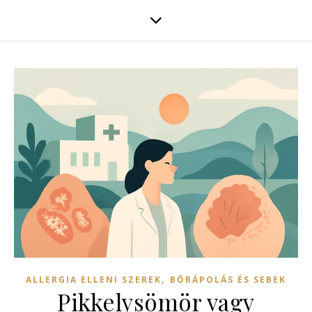
,
ALLERGIA ELLENI SZEREK
BŐRÁPOLÁS ÉS SEBEK
Pikkelysömör vagy