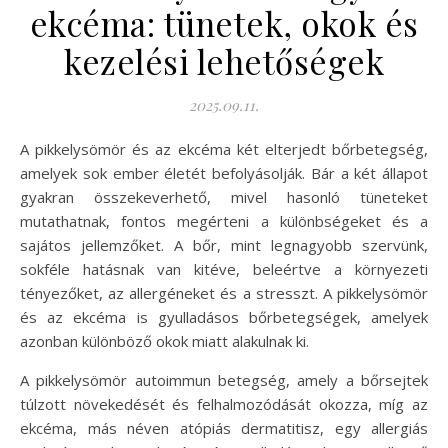
ekcéma: tünetek, okok és
kezelési lehetőségek
2025.09.11.
A pikkelysömör és az ekcéma két elterjedt bőrbetegség,
amelyek sok ember életét befolyásolják. Bár a két állapot
gyakran összekeverhető, mivel hasonló tüneteket
mutathatnak, fontos megérteni a különbségeket és a
sajátos jellemzőket. A bőr, mint legnagyobb szervünk,
sokféle hatásnak van kitéve, beleértve a környezeti
tényezőket, az allergéneket és a stresszt. A pikkelysömör
és az ekcéma is gyulladásos bőrbetegségek, amelyek
azonban különböző okok miatt alakulnak ki.
A pikkelysömör autoimmun betegség, amely a bőrsejtek
túlzott növekedését és felhalmozódását okozza, míg az
ekcéma, más néven atópiás dermatitisz, egy allergiás