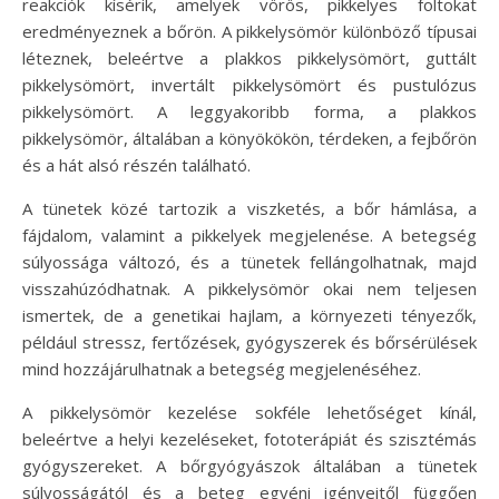
reakciók kísérik, amelyek vörös, pikkelyes foltokat
eredményeznek a bőrön. A pikkelysömör különböző típusai
léteznek, beleértve a plakkos pikkelysömört, guttált
pikkelysömört, invertált pikkelysömört és pustulózus
pikkelysömört. A leggyakoribb forma, a plakkos
pikkelysömör, általában a könyökökön, térdeken, a fejbőrön
és a hát alsó részén található.
A tünetek közé tartozik a viszketés, a bőr hámlása, a
fájdalom, valamint a pikkelyek megjelenése. A betegség
súlyossága változó, és a tünetek fellángolhatnak, majd
visszahúzódhatnak. A pikkelysömör okai nem teljesen
ismertek, de a genetikai hajlam, a környezeti tényezők,
például stressz, fertőzések, gyógyszerek és bőrsérülések
mind hozzájárulhatnak a betegség megjelenéséhez.
A pikkelysömör kezelése sokféle lehetőséget kínál,
beleértve a helyi kezeléseket, fototerápiát és szisztémás
gyógyszereket. A bőrgyógyászok általában a tünetek
súlyosságától és a beteg egyéni igényeitől függően