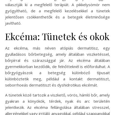
választják ki a megfelelő terápiát. A pikkelysömör nem
gyógyítható, de a megfelelő kezelésekkel a tünetek
jelentősen csökkenthetők és a betegek életminősége
javítható.
Ekcéma: Tünetek és okok
Az ekcéma, más néven atópiás dermatitisz, egy
gyulladásos bőrbetegség, amely általában viszketéssel,
bőrpírral és szárazsággal jár. Az ekcéma általában
gyermekkorban kezdődik, de felnőtteknél is előfordulhat. A
bőrgyógyászok a betegség különböző típusait
különböztetik meg, például a kontakt dermatitiszt,
seborrhoeás dermatitiszt és dyshidrotikus ekcémát.
A tünetek közé tartozik a viszkető, vörös, hámló bőr, amely
gyakran a könyökök, térdek, nyak és arc területén
jelentkezik. Az ekcéma fellángolása általában stresszel,
allergénekkel vagy irritáló anyagokkal, például szappanokkal