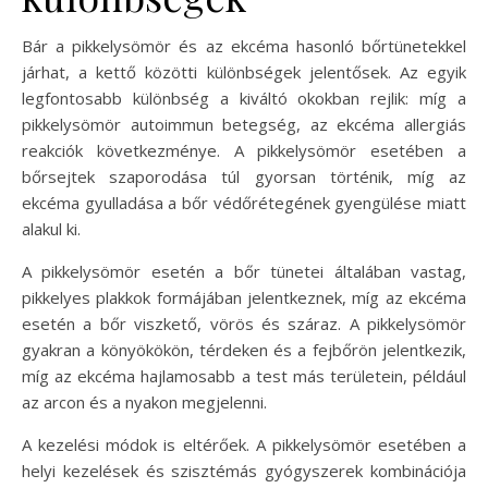
Bár a pikkelysömör és az ekcéma hasonló bőrtünetekkel
járhat, a kettő közötti különbségek jelentősek. Az egyik
legfontosabb különbség a kiváltó okokban rejlik: míg a
pikkelysömör autoimmun betegség, az ekcéma allergiás
reakciók következménye. A pikkelysömör esetében a
bőrsejtek szaporodása túl gyorsan történik, míg az
ekcéma gyulladása a bőr védőrétegének gyengülése miatt
alakul ki.
A pikkelysömör esetén a bőr tünetei általában vastag,
pikkelyes plakkok formájában jelentkeznek, míg az ekcéma
esetén a bőr viszkető, vörös és száraz. A pikkelysömör
gyakran a könyökökön, térdeken és a fejbőrön jelentkezik,
míg az ekcéma hajlamosabb a test más területein, például
az arcon és a nyakon megjelenni.
A kezelési módok is eltérőek. A pikkelysömör esetében a
helyi kezelések és szisztémás gyógyszerek kombinációja