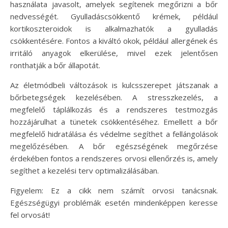
használata javasolt, amelyek segítenek megőrizni a bőr
nedvességét. Gyulladáscsökkentő krémek, például
kortikoszteroidok is alkalmazhatók a gyulladás
csökkentésére. Fontos a kiváltó okok, például allergének és
irritáló anyagok elkerülése, mivel ezek jelentősen
ronthatják a bőr állapotát.
Az életmódbeli változások is kulcsszerepet játszanak a
bőrbetegségek kezelésében. A stresszkezelés, a
megfelelő táplálkozás és a rendszeres testmozgás
hozzájárulhat a tünetek csökkentéséhez. Emellett a bőr
megfelelő hidratálása és védelme segíthet a fellángolások
megelőzésében. A bőr egészségének megőrzése
érdekében fontos a rendszeres orvosi ellenőrzés is, amely
segíthet a kezelési terv optimalizálásában.
Figyelem: Ez a cikk nem számít orvosi tanácsnak.
Egészségügyi problémák esetén mindenképpen keresse
fel orvosát!