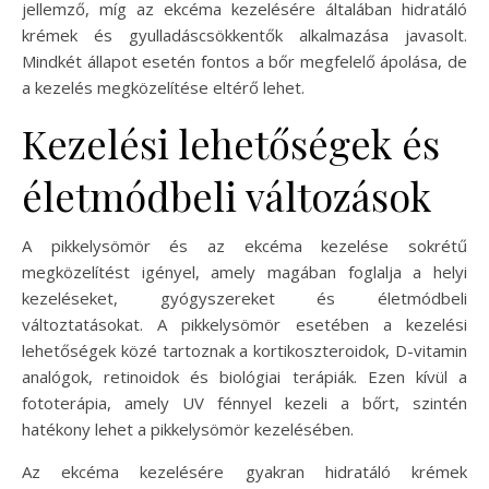
jellemző, míg az ekcéma kezelésére általában hidratáló
krémek és gyulladáscsökkentők alkalmazása javasolt.
Mindkét állapot esetén fontos a bőr megfelelő ápolása, de
a kezelés megközelítése eltérő lehet.
Kezelési lehetőségek és
életmódbeli változások
A pikkelysömör és az ekcéma kezelése sokrétű
megközelítést igényel, amely magában foglalja a helyi
kezeléseket, gyógyszereket és életmódbeli
változtatásokat. A pikkelysömör esetében a kezelési
lehetőségek közé tartoznak a kortikoszteroidok, D-vitamin
analógok, retinoidok és biológiai terápiák. Ezen kívül a
fototerápia, amely UV fénnyel kezeli a bőrt, szintén
hatékony lehet a pikkelysömör kezelésében.
Az ekcéma kezelésére gyakran hidratáló krémek