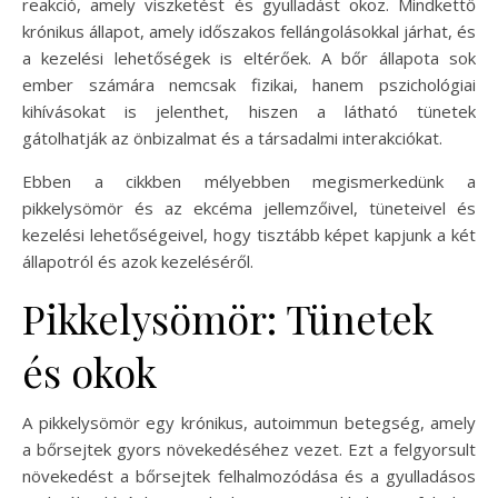
reakció, amely viszketést és gyulladást okoz. Mindkettő
krónikus állapot, amely időszakos fellángolásokkal járhat, és
a kezelési lehetőségek is eltérőek. A bőr állapota sok
ember számára nemcsak fizikai, hanem pszichológiai
kihívásokat is jelenthet, hiszen a látható tünetek
gátolhatják az önbizalmat és a társadalmi interakciókat.
Ebben a cikkben mélyebben megismerkedünk a
pikkelysömör és az ekcéma jellemzőivel, tüneteivel és
kezelési lehetőségeivel, hogy tisztább képet kapjunk a két
állapotról és azok kezeléséről.
Pikkelysömör: Tünetek
és okok
A pikkelysömör egy krónikus, autoimmun betegség, amely
a bőrsejtek gyors növekedéséhez vezet. Ezt a felgyorsult
növekedést a bőrsejtek felhalmozódása és a gyulladásos