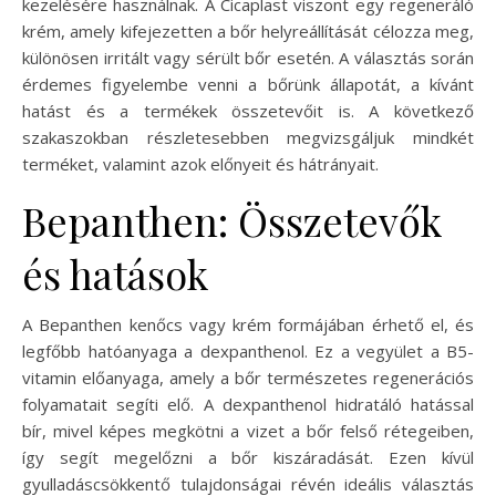
kezelésére használnak. A Cicaplast viszont egy regeneráló
krém, amely kifejezetten a bőr helyreállítását célozza meg,
különösen irritált vagy sérült bőr esetén. A választás során
érdemes figyelembe venni a bőrünk állapotát, a kívánt
hatást és a termékek összetevőit is. A következő
szakaszokban részletesebben megvizsgáljuk mindkét
terméket, valamint azok előnyeit és hátrányait.
Bepanthen: Összetevők
és hatások
A Bepanthen kenőcs vagy krém formájában érhető el, és
legfőbb hatóanyaga a dexpanthenol. Ez a vegyület a B5-
vitamin előanyaga, amely a bőr természetes regenerációs
folyamatait segíti elő. A dexpanthenol hidratáló hatással
bír, mivel képes megkötni a vizet a bőr felső rétegeiben,
így segít megelőzni a bőr kiszáradását. Ezen kívül
gyulladáscsökkentő tulajdonságai révén ideális választás