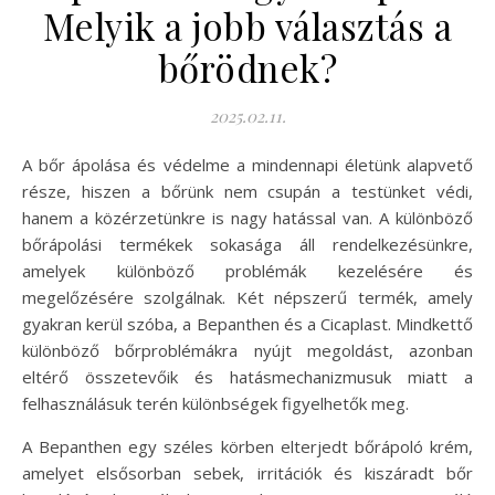
Melyik a jobb választás a
bőrödnek?
2025.02.11.
A bőr ápolása és védelme a mindennapi életünk alapvető
része, hiszen a bőrünk nem csupán a testünket védi,
hanem a közérzetünkre is nagy hatással van. A különböző
bőrápolási termékek sokasága áll rendelkezésünkre,
amelyek különböző problémák kezelésére és
megelőzésére szolgálnak. Két népszerű termék, amely
gyakran kerül szóba, a Bepanthen és a Cicaplast. Mindkettő
különböző bőrproblémákra nyújt megoldást, azonban
eltérő összetevőik és hatásmechanizmusuk miatt a
felhasználásuk terén különbségek figyelhetők meg.
A Bepanthen egy széles körben elterjedt bőrápoló krém,
amelyet elsősorban sebek, irritációk és kiszáradt bőr