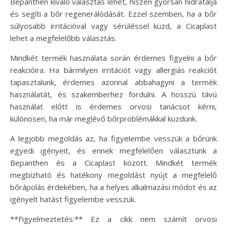
Bepanthen kiváló választás lehet, hiszen gyorsan hidratálja
és segíti a bőr regenerálódását. Ezzel szemben, ha a bőr
súlyosabb irritációval vagy sérüléssel küzd, a Cicaplast
lehet a megfelelőbb választás.
Mindkét termék használata során érdemes figyelni a bőr
reakcióira. Ha bármilyen irritációt vagy allergiás reakciót
tapasztalunk, érdemes azonnal abbahagyni a termék
használatát, és szakemberhez fordulni. A hosszú távú
használat előtt is érdemes orvosi tanácsot kérni,
különösen, ha már meglévő bőrproblémákkal küzdünk.
A legjobb megoldás az, ha figyelembe vesszük a bőrünk
egyedi igényeit, és ennek megfelelően választunk a
Bepanthen és a Cicaplast között. Mindkét termék
megbízható és hatékony megoldást nyújt a megfelelő
bőrápolás érdekében, ha a helyes alkalmazási módot és az
igényelt hatást figyelembe vesszük.
**Figyelmeztetés:** Ez a cikk nem számít orvosi