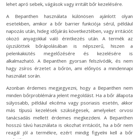
lehet apró sebek, vágások vagy irritált bőr kezelésére.
A Bepanthen használata különösen ajánlott olyan
esetekben, amikor a bőr barrier funkciója sérül, például
napozás után, hideg időjárás következtében, vagy irritációt
okozó anyagokkal való érintkezés után. A termék az
újszülöttek bőrápolásában is népszerű, hiszen a
pelenkakiütés megelőzésére és kezelésére is
alkalmazható. A Bepanthen gyorsan felszívódik, és nem
hagy zsíros érzetet a bőrön, ami előnyös a mindennapi
használat során.
Azonban érdemes megjegyezni, hogy a Bepanthen nem
minden bőrproblémára jelent megoldást. Ha a bőr állapota
súlyosabb, például ekcéma vagy psoriasis esetén, akkor
más típusú kezelések szükségesek, amelyeket orvosi
tanácsadás mellett érdemes megkezdeni. A Bepanthen
hosszú távú használata is okozhat irritációt, ha a bőr nem
reagál jól a termékre, ezért mindig figyelni kell a bőr