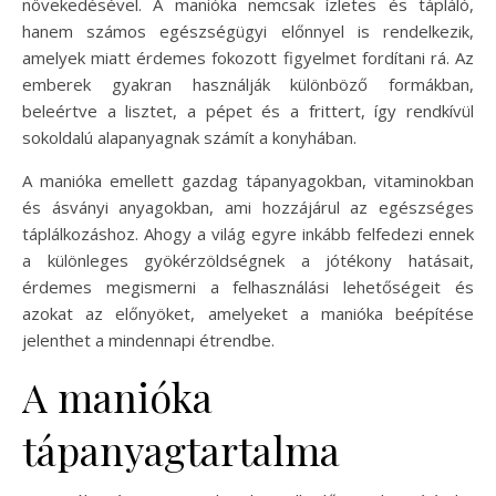
növekedésével. A manióka nemcsak ízletes és tápláló,
hanem számos egészségügyi előnnyel is rendelkezik,
amelyek miatt érdemes fokozott figyelmet fordítani rá. Az
emberek gyakran használják különböző formákban,
beleértve a lisztet, a pépet és a frittert, így rendkívül
sokoldalú alapanyagnak számít a konyhában.
A manióka emellett gazdag tápanyagokban, vitaminokban
és ásványi anyagokban, ami hozzájárul az egészséges
táplálkozáshoz. Ahogy a világ egyre inkább felfedezi ennek
a különleges gyökérzöldségnek a jótékony hatásait,
érdemes megismerni a felhasználási lehetőségeit és
azokat az előnyöket, amelyeket a manióka beépítése
jelenthet a mindennapi étrendbe.
A manióka
tápanyagtartalma