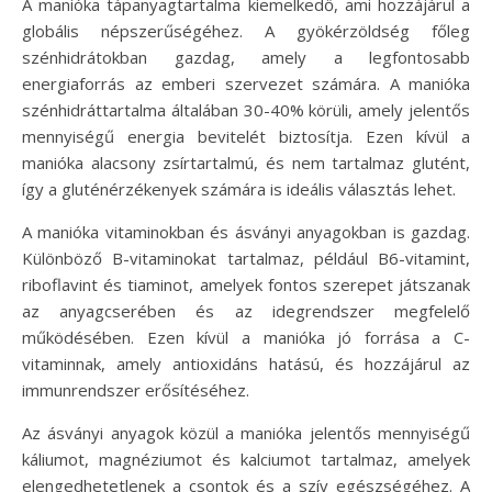
A manióka tápanyagtartalma kiemelkedő, ami hozzájárul a
globális népszerűségéhez. A gyökérzöldség főleg
szénhidrátokban gazdag, amely a legfontosabb
energiaforrás az emberi szervezet számára. A manióka
szénhidráttartalma általában 30-40% körüli, amely jelentős
mennyiségű energia bevitelét biztosítja. Ezen kívül a
manióka alacsony zsírtartalmú, és nem tartalmaz glutént,
így a gluténérzékenyek számára is ideális választás lehet.
A manióka vitaminokban és ásványi anyagokban is gazdag.
Különböző B-vitaminokat tartalmaz, például B6-vitamint,
riboflavint és tiaminot, amelyek fontos szerepet játszanak
az anyagcserében és az idegrendszer megfelelő
működésében. Ezen kívül a manióka jó forrása a C-
vitaminnak, amely antioxidáns hatású, és hozzájárul az
immunrendszer erősítéséhez.
Az ásványi anyagok közül a manióka jelentős mennyiségű
káliumot, magnéziumot és kalciumot tartalmaz, amelyek
elengedhetetlenek a csontok és a szív egészségéhez. A