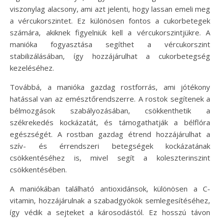
viszonylag alacsony, ami azt jelenti, hogy lassan emeli meg
a vércukorszintet. Ez különösen fontos a cukorbetegek
számára, akiknek figyelniük kell a vércukorszintjükre. A
manióka fogyasztása segíthet a vércukorszint
stabilizálásában, így hozzájárulhat a cukorbetegség
kezeléséhez.
Továbbá, a manióka gazdag rostforrás, ami jótékony
hatással van az emésztőrendszerre. A rostok segítenek a
bélmozgások szabályozásában, csökkenthetik a
székrekedés kockázatát, és támogathatják a bélflóra
egészségét. A rostban gazdag étrend hozzájárulhat a
szív- és érrendszeri betegségek kockázatának
csökkentéséhez is, mivel segít a koleszterinszint
csökkentésében.
A maniókában található antioxidánsok, különösen a C-
vitamin, hozzájárulnak a szabadgyökök semlegesítéséhez,
így védik a sejteket a károsodástól. Ez hosszú távon