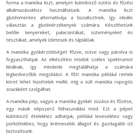
forma a manióka liszt, amelyet különböző sütési és főzési
alkalmazásokhoz használhatunk. A manióka liszt
gluténmentes alternatívája a búzalisztnek, így ideális
választás a gluténérzékenyek számára. Készíthetünk
belőle kenyereket, palacsintákat, süteményeket és
tésztákat, amelyek ízletesek és táplálóak.
A manióka gyökérzöldséget főzve, sütve vagy párolva is
fogyaszthatjuk. Az elkészítési módok széles spektrumot
kínálnak, így mindenki megtalálhatja a számára
legkedvezőbb megoldást. A főtt manióka például remek
köret lehet húsételek mellé, míg a sült manióka ropogós
snackként szolgálhat.
A manióka pép, vagyis a manióka gyökér zúzása és főzése,
egy másik népszerű felhasználási mód. Ezt a pépet
különböző ételekhez adhatjuk, például levesekhez vagy
pörköltekhez, hogy krémesebb állagot és gazdagabb ízt
biztosítsunk.