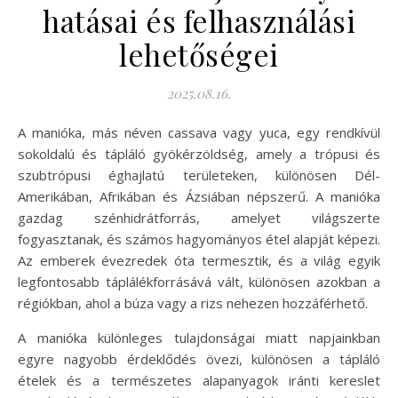
hatásai és felhasználási
lehetőségei
2025.08.16.
A manióka, más néven cassava vagy yuca, egy rendkívül
sokoldalú és tápláló gyökérzöldség, amely a trópusi és
szubtrópusi éghajlatú területeken, különösen Dél-
Amerikában, Afrikában és Ázsiában népszerű. A manióka
gazdag szénhidrátforrás, amelyet világszerte
fogyasztanak, és számos hagyományos étel alapját képezi.
Az emberek évezredek óta termesztik, és a világ egyik
legfontosabb táplálékforrásává vált, különösen azokban a
régiókban, ahol a búza vagy a rizs nehezen hozzáférhető.
A manióka különleges tulajdonságai miatt napjainkban
egyre nagyobb érdeklődés övezi, különösen a tápláló
ételek és a természetes alapanyagok iránti kereslet