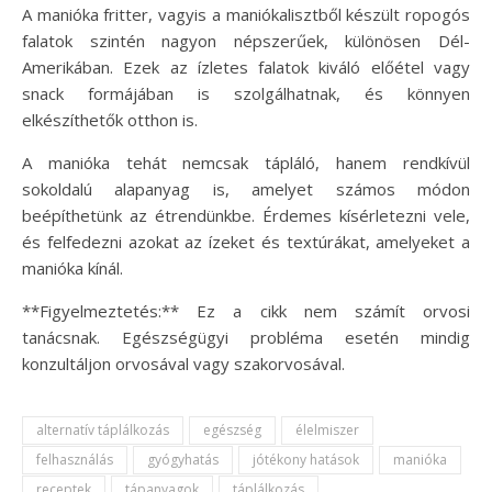
A manióka fritter, vagyis a maniókalisztből készült ropogós
falatok szintén nagyon népszerűek, különösen Dél-
Amerikában. Ezek az ízletes falatok kiváló előétel vagy
snack formájában is szolgálhatnak, és könnyen
elkészíthetők otthon is.
A manióka tehát nemcsak tápláló, hanem rendkívül
sokoldalú alapanyag is, amelyet számos módon
beépíthetünk az étrendünkbe. Érdemes kísérletezni vele,
és felfedezni azokat az ízeket és textúrákat, amelyeket a
manióka kínál.
**Figyelmeztetés:** Ez a cikk nem számít orvosi
tanácsnak. Egészségügyi probléma esetén mindig
konzultáljon orvosával vagy szakorvosával.
alternatív táplálkozás
egészség
élelmiszer
felhasználás
gyógyhatás
jótékony hatások
manióka
receptek
tápanyagok
táplálkozás