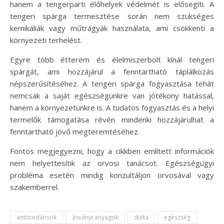
hanem a tengerparti élőhelyek védelmét is elősegíti. A
tengeri spárga termesztése során nem szükséges
kemikáliák vagy műtrágyák használata, ami csökkenti a
környezeti terhelést.
Egyre több étterem és élelmiszerbolt kínál tengeri
spárgát, ami hozzájárul a fenntartható táplálkozás
népszerűsítéséhez. A tengeri spárga fogyasztása tehát
nemcsak a saját egészségünkre van jótékony hatással,
hanem a környezetünkre is. A tudatos fogyasztás és a helyi
termelők támogatása révén mindenki hozzájárulhat a
fenntartható jövő megteremtéséhez.
Fontos megjegyezni, hogy a cikkben említett információk
nem helyettesítik az orvosi tanácsot. Egészségügyi
probléma esetén mindig konzultáljon orvosával vagy
szakemberrel.
antioxidánsok
ásványi anyagok
diéta
egészség