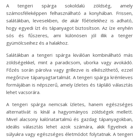
A tengeri spárga sokoldalú zöldség, amely
számosféleképpen felhasználható a konyhában. Frissen,
salátákban, levesekben, de akár főételekhez is adható,
hogy egyedi ízt és tápanyagot biztosítson. Az íze enyhén
sós és fűszeres, ami különösen jól illik a tenger
gyümölcseihez és a halakhoz.
Salátákban a tengeri spárga kiválóan kombinálható más
zöldségekkel, mint a paradicsom, uborka vagy avokádó.
Főzés során párolva vagy grillezve is elkészíthető, ezzel
megőrizve tápanyagtartalmát. A tengeri spárga krémleves
formájában is népszerű, amely ízletes és tápláló választás
lehet vacsorára.
A tengeri spárga nemcsak ízletes, hanem egészséges
alternatívát is kínál a hagyományos zöldségek mellett.
Mivel alacsony kalóriatartalmú és gazdag tápanyagokban,
ideális választás lehet azok számára, akik figyelnek a
súlyukra vagy egészséges életmódot folytatnak. A tengeri