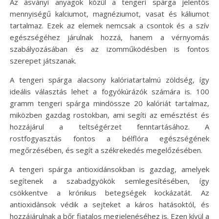
Az ásványi anyagok közül a tengeri spárga jelentős
mennyiségű kalciumot, magnéziumot, vasat és káliumot
tartalmaz. Ezek az elemek nemcsak a csontok és a szív
egészségéhez járulnak hozzá, hanem a vérnyomás
szabályozásában és az izomműködésben is fontos
szerepet játszanak.
A tengeri spárga alacsony kalóriatartalmú zöldség, így
ideális választás lehet a fogyókúrázók számára is. 100
gramm tengeri spárga mindössze 20 kalóriát tartalmaz,
miközben gazdag rostokban, ami segíti az emésztést és
hozzájárul a teltségérzet fenntartásához. A
rostfogyasztás fontos a bélflóra egészségének
megőrzésében, és segít a székrekedés megelőzésében.
A tengeri spárga antioxidánsokban is gazdag, amelyek
segítenek a szabadgyökök semlegesítésében, így
csökkentve a krónikus betegségek kockázatát. Az
antioxidánsok védik a sejteket a káros hatásoktól, és
hozzájárulnak a bőr fiatalos megjelenéséhez is. Ezen kívül a