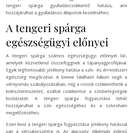
tengeri spárga gyulladáscsökkentő hatású, ami
hozzájárulhat a gyulladásos állapotok kezeléséhez.
A tengeri spárga
egészségügyi előnyei
A tengeri spárga számos egészségügyi előnnyel bír,
amelyek közvetlenül összefüggnek a tápanyagprofiljával.
Egyik legfontosabb jótékony hatása a szív- és érrendszeri
egészség megőrzése. A benne található kálium segít a
vérnyomás szabályozásában, míg a rostok csökkenthetik a
koleszterinszintet, ezáltal csökkentve a szívbetegségek
kockázatát. A tengeri spárga fogyasztása tehát
hozzájárulhat a szív egészségéhez és a szívroham
megelőzéséhez.
Ezen kívül a tengeri spárga fogyasztása jótékony hatással
van a vércukorszintre is. Az alacsony glikémiás indexű