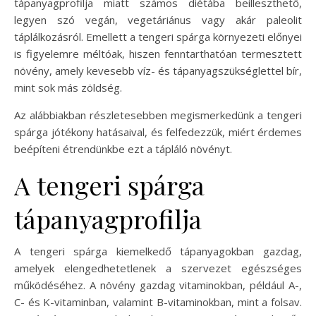
tápanyagprofilja miatt számos diétába beilleszthető,
legyen szó vegán, vegetáriánus vagy akár paleolit
táplálkozásról. Emellett a tengeri spárga környezeti előnyei
is figyelemre méltóak, hiszen fenntarthatóan termesztett
növény, amely kevesebb víz- és tápanyagszükséglettel bír,
mint sok más zöldség.
Az alábbiakban részletesebben megismerkedünk a tengeri
spárga jótékony hatásaival, és felfedezzük, miért érdemes
beépíteni étrendünkbe ezt a tápláló növényt.
A tengeri spárga
tápanyagprofilja
A tengeri spárga kiemelkedő tápanyagokban gazdag,
amelyek elengedhetetlenek a szervezet egészséges
működéséhez. A növény gazdag vitaminokban, például A-,
C- és K-vitaminban, valamint B-vitaminokban, mint a folsav.