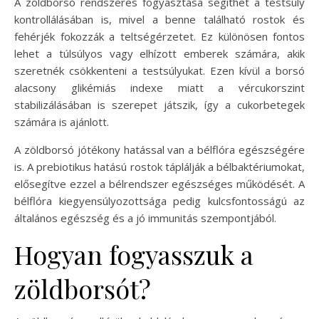
A zöldborsó rendszeres fogyasztása segíthet a testsúly
kontrollálásában is, mivel a benne található rostok és
fehérjék fokozzák a teltségérzetet. Ez különösen fontos
lehet a túlsúlyos vagy elhízott emberek számára, akik
szeretnék csökkenteni a testsúlyukat. Ezen kívül a borsó
alacsony glikémiás indexe miatt a vércukorszint
stabilizálásában is szerepet játszik, így a cukorbetegek
számára is ajánlott.
A zöldborsó jótékony hatással van a bélflóra egészségére
is. A prebiotikus hatású rostok táplálják a bélbaktériumokat,
elősegítve ezzel a bélrendszer egészséges működését. A
bélflóra kiegyensúlyozottsága pedig kulcsfontosságú az
általános egészség és a jó immunitás szempontjából.
Hogyan fogyasszuk a
zöldborsót?