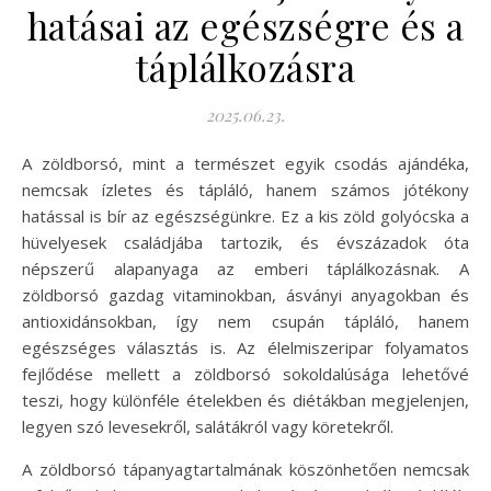
hatásai az egészségre és a
táplálkozásra
2025.06.23.
A zöldborsó, mint a természet egyik csodás ajándéka,
nemcsak ízletes és tápláló, hanem számos jótékony
hatással is bír az egészségünkre. Ez a kis zöld golyócska a
hüvelyesek családjába tartozik, és évszázadok óta
népszerű alapanyaga az emberi táplálkozásnak. A
zöldborsó gazdag vitaminokban, ásványi anyagokban és
antioxidánsokban, így nem csupán tápláló, hanem
egészséges választás is. Az élelmiszeripar folyamatos
fejlődése mellett a zöldborsó sokoldalúsága lehetővé
teszi, hogy különféle ételekben és diétákban megjelenjen,
legyen szó levesekről, salátákról vagy köretekről.
A zöldborsó tápanyagtartalmának köszönhetően nemcsak