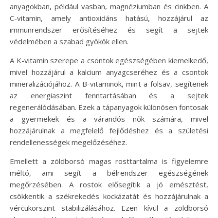
anyagokban, például vasban, magnéziumban és cinkben. A
C-vitamin, amely antioxidáns hatású, hozzájárul az
immunrendszer erősítéséhez és segít a sejtek
védelmében a szabad gyökök ellen.
A K-vitamin szerepe a csontok egészségében kiemelkedő,
mivel hozzájárul a kalcium anyagcseréhez és a csontok
mineralizációjához. A B-vitaminok, mint a folsav, segítenek
az energiaszint fenntartásában és a sejtek
regenerálódásában. Ezek a tápanyagok különösen fontosak
a gyermekek és a várandós nők számára, mivel
hozzájárulnak a megfelelő fejlődéshez és a születési
rendellenességek megelőzéséhez.
Emellett a zöldborsó magas rosttartalma is figyelemre
méltó, ami segít a bélrendszer egészségének
megőrzésében. A rostok elősegítik a jó emésztést,
csökkentik a székrekedés kockázatát és hozzájárulnak a
vércukorszint stabilizálásához. Ezen kívül a zöldborsó