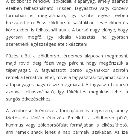
A zöldborsó rendkívül sokoldalú alapanyag, amely számos
ételben felhasználható. Frissen, fagyasztva vagy konzerv
formában is megtalálható, így szinte egész évben
hozzáférhető. Friss zöldborsót salátákban, levesekben és
köretekben is felhasználhatunk. A borsó nagy előnye, hogy
gyorsan megfő, így ideális választás, ha gyorsan
szeretnénk egészséges ételt készíteni.
Főzés előtt a zöldborsót érdemes alaposan megmosni,
majd rövid ideig főzni vagy párolni, hogy megőrizzük a
tápanyagait. A fagyasztott borsó ugyanakkor szintén
remek alternatíva lehet, mivel a fagyasztási folyamat során
a tápanyagok nagy része megmarad. A fagyasztott borsó
azonnal felhasználható, így tökéletes megoldás lehet a
sürgős étkezésekhez.
A zöldborsó krémleves formájában is népszerű, amely
ízletes és tápláló étkezés. Emellett a zöldborsó püré,
hummus vagy zöldborsófalat formájában is elkészíthető,
ami remek snack lehet a nap bármely szakában. Az íze