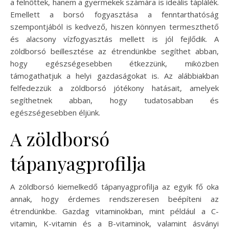
a felnőttek, hanem a gyermekek számára is ideális táplálék.
Emellett a borsó fogyasztása a fenntarthatóság
szempontjából is kedvező, hiszen könnyen termeszthető
és alacsony vízfogyasztás mellett is jól fejlődik. A
zöldborsó beillesztése az étrendünkbe segíthet abban,
hogy egészségesebben étkezzünk, miközben
támogathatjuk a helyi gazdaságokat is. Az alábbiakban
felfedezzük a zöldborsó jótékony hatásait, amelyek
segíthetnek abban, hogy tudatosabban és
egészségesebben éljünk.
A zöldborsó
tápanyagprofilja
A zöldborsó kiemelkedő tápanyagprofilja az egyik fő oka
annak, hogy érdemes rendszeresen beépíteni az
étrendünkbe. Gazdag vitaminokban, mint például a C-
vitamin, K-vitamin és a B-vitaminok, valamint ásványi