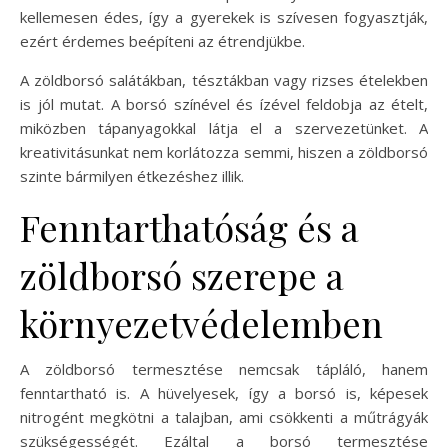
kellemesen édes, így a gyerekek is szívesen fogyasztják,
ezért érdemes beépíteni az étrendjükbe.
A zöldborsó salátákban, tésztákban vagy rizses ételekben
is jól mutat. A borsó színével és ízével feldobja az ételt,
miközben tápanyagokkal látja el a szervezetünket. A
kreativitásunkat nem korlátozza semmi, hiszen a zöldborsó
szinte bármilyen étkezéshez illik.
Fenntarthatóság és a
zöldborsó szerepe a
környezetvédelemben
A zöldborsó termesztése nemcsak tápláló, hanem
fenntartható is. A hüvelyesek, így a borsó is, képesek
nitrogént megkötni a talajban, ami csökkenti a műtrágyák
szükségességét. Ezáltal a borsó termesztése