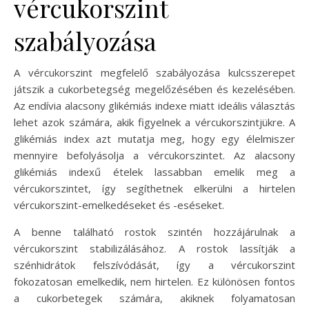
vércukorszint
szabályozása
A vércukorszint megfelelő szabályozása kulcsszerepet
játszik a cukorbetegség megelőzésében és kezelésében.
Az endívia alacsony glikémiás indexe miatt ideális választás
lehet azok számára, akik figyelnek a vércukorszintjükre. A
glikémiás index azt mutatja meg, hogy egy élelmiszer
mennyire befolyásolja a vércukorszintet. Az alacsony
glikémiás indexű ételek lassabban emelik meg a
vércukorszintet, így segíthetnek elkerülni a hirtelen
vércukorszint-emelkedéseket és -eséseket.
A benne található rostok szintén hozzájárulnak a
vércukorszint stabilizálásához. A rostok lassítják a
szénhidrátok felszívódását, így a vércukorszint
fokozatosan emelkedik, nem hirtelen. Ez különösen fontos
a cukorbetegek számára, akiknek folyamatosan