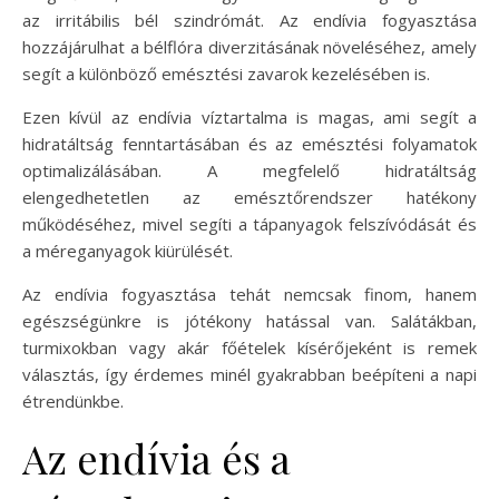
az irritábilis bél szindrómát. Az endívia fogyasztása
hozzájárulhat a bélflóra diverzitásának növeléséhez, amely
segít a különböző emésztési zavarok kezelésében is.
Ezen kívül az endívia víztartalma is magas, ami segít a
hidratáltság fenntartásában és az emésztési folyamatok
optimalizálásában. A megfelelő hidratáltság
elengedhetetlen az emésztőrendszer hatékony
működéséhez, mivel segíti a tápanyagok felszívódását és
a méreganyagok kiürülését.
Az endívia fogyasztása tehát nemcsak finom, hanem
egészségünkre is jótékony hatással van. Salátákban,
turmixokban vagy akár főételek kísérőjeként is remek
választás, így érdemes minél gyakrabban beépíteni a napi
étrendünkbe.
Az endívia és a