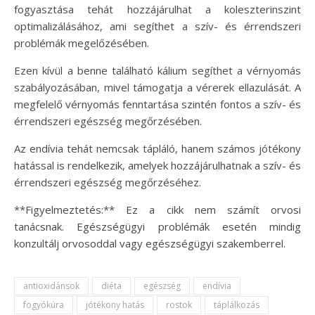
fogyasztása tehát hozzájárulhat a koleszterinszint
optimalizálásához, ami segíthet a szív- és érrendszeri
problémák megelőzésében.
Ezen kívül a benne található kálium segíthet a vérnyomás
szabályozásában, mivel támogatja a vérerek ellazulását. A
megfelelő vérnyomás fenntartása szintén fontos a szív- és
érrendszeri egészség megőrzésében.
Az endívia tehát nemcsak tápláló, hanem számos jótékony
hatással is rendelkezik, amelyek hozzájárulhatnak a szív- és
érrendszeri egészség megőrzéséhez.
**Figyelmeztetés:** Ez a cikk nem számít orvosi
tanácsnak. Egészségügyi problémák esetén mindig
konzultálj orvosoddal vagy egészségügyi szakemberrel.
antioxidánsok
diéta
egészség
endívia
fogyókúra
jótékony hatás
rostok
táplálkozás