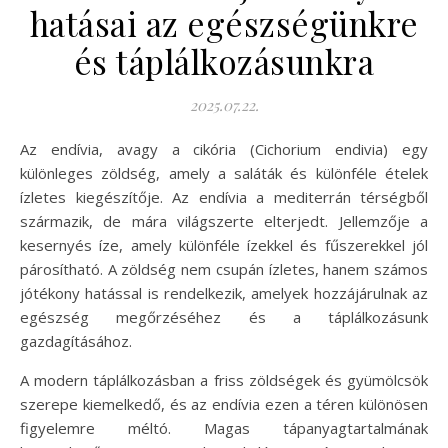
hatásai az egészségünkre
és táplálkozásunkra
2025.07.22.
Az endívia, avagy a cikória (Cichorium endivia) egy
különleges zöldség, amely a saláták és különféle ételek
ízletes kiegészítője. Az endívia a mediterrán térségből
származik, de mára világszerte elterjedt. Jellemzője a
kesernyés íze, amely különféle ízekkel és fűszerekkel jól
párosítható. A zöldség nem csupán ízletes, hanem számos
jótékony hatással is rendelkezik, amelyek hozzájárulnak az
egészség megőrzéséhez és a táplálkozásunk
gazdagításához.
A modern táplálkozásban a friss zöldségek és gyümölcsök
szerepe kiemelkedő, és az endívia ezen a téren különösen
figyelemre méltó. Magas tápanyagtartalmának