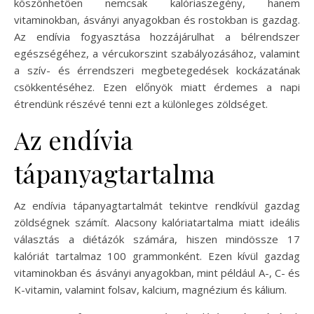
köszönhetően nemcsak kalóriaszegény, hanem
vitaminokban, ásványi anyagokban és rostokban is gazdag.
Az endívia fogyasztása hozzájárulhat a bélrendszer
egészségéhez, a vércukorszint szabályozásához, valamint
a szív- és érrendszeri megbetegedések kockázatának
csökkentéséhez. Ezen előnyök miatt érdemes a napi
étrendünk részévé tenni ezt a különleges zöldséget.
Az endívia
tápanyagtartalma
Az endívia tápanyagtartalmát tekintve rendkívül gazdag
zöldségnek számít. Alacsony kalóriatartalma miatt ideális
választás a diétázók számára, hiszen mindössze 17
kalóriát tartalmaz 100 grammonként. Ezen kívül gazdag
vitaminokban és ásványi anyagokban, mint például A-, C- és
K-vitamin, valamint folsav, kalcium, magnézium és kálium.