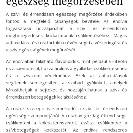
egészség megőrzésében
A szív- és érrendszeri egészség megőrzése érdekében
fontos a megfelelő tápanyagok bevitele. Az endívia
fogyasztása hozzájárulhat a szív- és érrendszeri
megbetegedések kockázatának csökkentéséhez. Magas
antioxidáns- és rosttartalma révén segíti a vérkeringést és
a szív egészségének megőrzését.
Az endíviaban található flavonoidok, mint például a luteolin
és a kaempferol, hozzájárulnak a gyulladás csökkentéséhez
és a szívizom védelméhez. Ezek az antioxidánsok
segítenek semlegesíteni a szabad gyököket, amelyek
károsíthatják a sejteket és hozzájárulhatnak a szív- és
érrendszeri betegségek kialakulásához.
A rostok szerepe is kiemelkedő a szív- és érrendszeri
egészség szempontjából. A rostban gazdag étrend segít
csökkenteni a koleszterinszintet, ezáltal csökkentve a
szívbetegségek kockázatát. Az endívia rendszeres