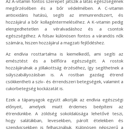
Az A-vitamin fontos szerepet játszik a látás egészségének
megőrzésében és a bőr védelmében. A C-vitamin
antioxidáns hatású, segíti az immunrendszert, és
hozzájárul a bőr kollagéntermeléséhez. A K-vitamin pedig
elengedhetetlen a véralvadáshoz és a csontok
egészségéhez. A folsav különösen fontos a várandós nők
számára, hiszen hozzájárul a magzati fejlődéshez.
Az endívia rosttartalma is kiemelkedő, ami segíti az
emésztést és a bélflóra egészségét. A rostok
hozzájárulnak a jóllakottság érzéséhez, így segíthetnek a
súlyszabályozásban is. A rostban gazdag étrend
csökkentheti a szív- és érrendszeri betegségek, valamint a
cukorbetegség kockázatát is.
Ezek a tápanyagok együtt alkotják az endívia egészségi
előnyeit, amelyek miatt érdemes beépíteni az
étrendünkbe. A zöldség sokoldalúsága lehetővé teszi,
hogy salátákban, levesekben, párolt ételekben és
szendvicsekben is felhasználjuk. Különösen népszerű a