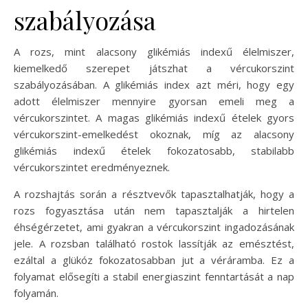
szabályozása
A rozs, mint alacsony glikémiás indexű élelmiszer,
kiemelkedő szerepet játszhat a vércukorszint
szabályozásában. A glikémiás index azt méri, hogy egy
adott élelmiszer mennyire gyorsan emeli meg a
vércukorszintet. A magas glikémiás indexű ételek gyors
vércukorszint-emelkedést okoznak, míg az alacsony
glikémiás indexű ételek fokozatosabb, stabilabb
vércukorszintet eredményeznek.
A rozshajtás során a résztvevők tapasztalhatják, hogy a
rozs fogyasztása után nem tapasztalják a hirtelen
éhségérzetet, ami gyakran a vércukorszint ingadozásának
jele. A rozsban található rostok lassítják az emésztést,
ezáltal a glükóz fokozatosabban jut a véráramba. Ez a
folyamat elősegíti a stabil energiaszint fenntartását a nap
folyamán.