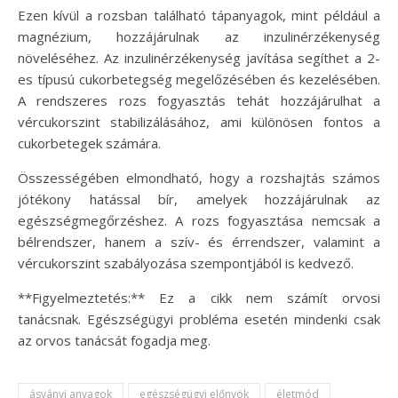
Ezen kívül a rozsban található tápanyagok, mint például a
magnézium, hozzájárulnak az inzulinérzékenység
növeléséhez. Az inzulinérzékenység javítása segíthet a 2-
es típusú cukorbetegség megelőzésében és kezelésében.
A rendszeres rozs fogyasztás tehát hozzájárulhat a
vércukorszint stabilizálásához, ami különösen fontos a
cukorbetegek számára.
Összességében elmondható, hogy a rozshajtás számos
jótékony hatással bír, amelyek hozzájárulnak az
egészségmegőrzéshez. A rozs fogyasztása nemcsak a
bélrendszer, hanem a szív- és érrendszer, valamint a
vércukorszint szabályozása szempontjából is kedvező.
**Figyelmeztetés:** Ez a cikk nem számít orvosi
tanácsnak. Egészségügyi probléma esetén mindenki csak
az orvos tanácsát fogadja meg.
ásványi anyagok
egészségügyi előnyök
életmód