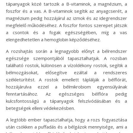
tápanyagok közé tartozik a B-vitaminok, a magnézium, a
foszfor és a vas. A B-vitaminok segítik az anyagcserét, a
magnézium pedig hozzájárul az izmok és az idegrendszer
megfelelő működéséhez. A foszfor fontos szerepet játszik
a csontok és a fogak egészségében, míg a vas
elengedhetetlen a hemoglobin képződéséhez.
A rozshajtás során a legnagyobb előnyt a bélrendszer
egészsége szempontjából tapasztalhatjuk. A rozsban
található rostok, különösen a vízoldékony rostok, segítik a
bélmozgásokat, elősegítve ezáltal a rendszeres
székletürítést. A rostok emellett táplálják a bélflórát,
hozzájárulva ezzel a bélmikrobiom egyensúlyának
fenntartásához. Az egészséges bélflóra pedig
kulcsfontosságú a tápanyagok felszívódásában és a
betegségek elleni védekezésben.
A legtöbb ember tapasztalhatja, hogy a rozs fogyasztása
után csökken a puffadás és a bélgázok mennyisége, ami a