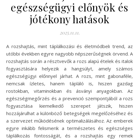
egészségügyi előnyök és
jótékony hatások
2025.11.11.
A rozshajtás, mint táplálkozási és életmódbeli trend, az
utóbbi években egyre nagyobb népszerűségnek örvend. A
rozshajtás során a résztvevők a rozs alapú ételek és italok
fogyasztására helyezik a hangsúlyt, amely számos
egészségügyi előnnyel járhat. A rozs, mint gabonaféle,
nemcsak ízletes, hanem tápláló is, hiszen gazdag
rostokban, vitaminokban és ásványi anyagokban. Az
egészségmegőrzés és a prevenció szempontjából a rozs
fogyasztása kiemelkedő szerepet játszik, hiszen
hozzájárulhat a különböző betegségek megelőzéséhez és
a szervezet működésének optimalizálásához. Az emberek
egyre inkább felismerik a természetes és egészséges
táplálkozás fontosságát, és a rozshajtás egy remek