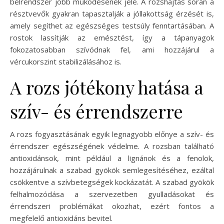
bélrendszer jobb működésének jele. A rozshajtás során a
résztvevők gyakran tapasztalják a jóllakottság érzését is,
amely segíthet az egészséges testsúly fenntartásában. A
rostok lassítják az emésztést, így a tápanyagok
fokozatosabban szívódnak fel, ami hozzájárul a
vércukorszint stabilizálásához is.
A rozs jótékony hatása a
szív- és érrendszerre
A rozs fogyasztásának egyik legnagyobb előnye a szív- és
érrendszer egészségének védelme. A rozsban található
antioxidánsok, mint például a lignánok és a fenolok,
hozzájárulnak a szabad gyökök semlegesítéséhez, ezáltal
csökkentve a szívbetegségek kockázatát. A szabad gyökök
felhalmozódása a szervezetben gyulladásokat és
érrendszeri problémákat okozhat, ezért fontos a
megfelelő antioxidáns bevitel.