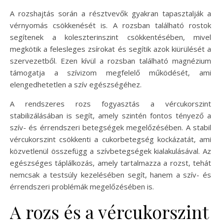
A rozshajtás során a résztvevők gyakran tapasztalják a
vérnyomás csökkenését is. A rozsban található rostok
segítenek a koleszterinszint csökkentésében, mivel
megkötik a felesleges zsírokat és segítik azok kiürülését a
szervezetből. Ezen kívül a rozsban található magnézium
támogatja a szívizom megfelelő működését, ami
elengedhetetlen a szív egészségéhez.
A rendszeres rozs fogyasztás a vércukorszint
stabilizálásában is segít, amely szintén fontos tényező a
szív- és érrendszeri betegségek megelőzésében. A stabil
vércukorszint csökkenti a cukorbetegség kockázatát, ami
közvetlenül összefügg a szívbetegségek kialakulásával. Az
egészséges táplálkozás, amely tartalmazza a rozst, tehát
nemcsak a testsúly kezelésében segít, hanem a szív- és
érrendszeri problémák megelőzésében is.
A rozs és a vércukorszint