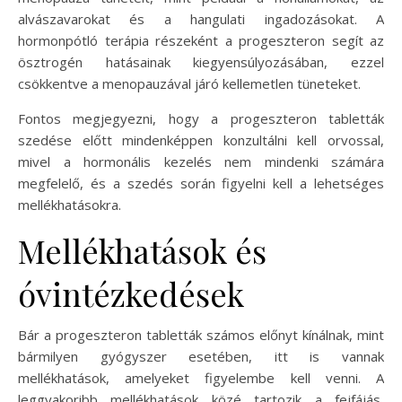
alvászavarokat és a hangulati ingadozásokat. A
hormonpótló terápia részeként a progeszteron segít az
ösztrogén hatásainak kiegyensúlyozásában, ezzel
csökkentve a menopauzával járó kellemetlen tüneteket.
Fontos megjegyezni, hogy a progeszteron tabletták
szedése előtt mindenképpen konzultálni kell orvossal,
mivel a hormonális kezelés nem mindenki számára
megfelelő, és a szedés során figyelni kell a lehetséges
mellékhatásokra.
Mellékhatások és
óvintézkedések
Bár a progeszteron tabletták számos előnyt kínálnak, mint
bármilyen gyógyszer esetében, itt is vannak
mellékhatások, amelyeket figyelembe kell venni. A
leggyakoribb mellékhatások közé tartozik a fejfájás,