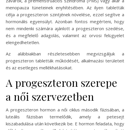
zavarok, a premenstruációs szindróma (PMS) vagy akár a
menopauza tüneteinek enyhítésében. Az ilyen tabletták
célja a progeszteron szintjének növelése, ezzel segítve a
hormonális egyensúlyt. Azonban fontos megérteni, hogy
nem mindenki számára ajánlott a progeszteron szedése,
és a megfelelő adagolás, valamint az orvosi felügyelet
elengedhetetlen.
Az alábbiakban részletesebben megvizsgáljuk a
progeszteron tabletták működését, alkalmazási területeit
és az esetleges mellékhatásokat.
A progeszteron szerepe
a női szervezetben
A progeszteron hormon a női ciklus második fázisában, a
luteális fázisban termelődik, amely a petesejt
kiszabadulása után következik be. E hormon feladata, hogy