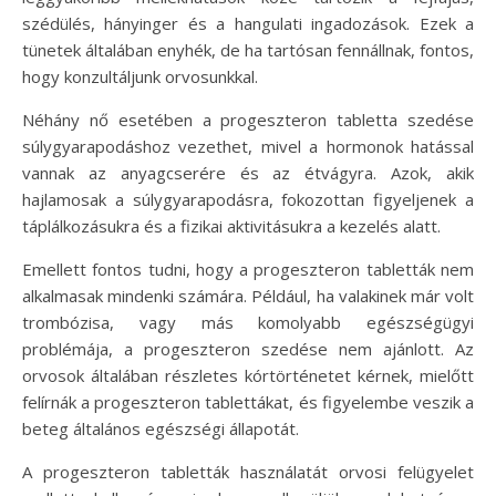
szédülés, hányinger és a hangulati ingadozások. Ezek a
tünetek általában enyhék, de ha tartósan fennállnak, fontos,
hogy konzultáljunk orvosunkkal.
Néhány nő esetében a progeszteron tabletta szedése
súlygyarapodáshoz vezethet, mivel a hormonok hatással
vannak az anyagcserére és az étvágyra. Azok, akik
hajlamosak a súlygyarapodásra, fokozottan figyeljenek a
táplálkozásukra és a fizikai aktivitásukra a kezelés alatt.
Emellett fontos tudni, hogy a progeszteron tabletták nem
alkalmasak mindenki számára. Például, ha valakinek már volt
trombózisa, vagy más komolyabb egészségügyi
problémája, a progeszteron szedése nem ajánlott. Az
orvosok általában részletes kórtörténetet kérnek, mielőtt
felírnák a progeszteron tablettákat, és figyelembe veszik a
beteg általános egészségi állapotát.
A progeszteron tabletták használatát orvosi felügyelet