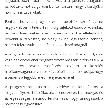
legstabilabban alakuljon. Az orvos által javasolt adagolást
és időtartamot szigorúan be kell tartani, hogy elkerüljük a
hormonális zavarokat.
Fontos, hogy a progeszteron tabletták szedését ne
hagyjuk abba hirtelen, és mindig tájékoztassuk orvosunkat,
ha bármilyen mellékhatást tapasztalunk. Ha elfelejtettük
bevenni a tablettát, ne vegyünk be egyszerre többet,
hanem folytassuk a kezelést a következő adagnál.
A progeszteron szedésének időtartama változó lehet, és a
kezelést orvos által meghatározott időszakra tervezzük. A
rendszeres orvosi ellenőrzés segíthet a kezelés
hatékonyságának nyomon követésében, és biztosítja, hogy
a páciens a legjobb eredményeket érje el.
A progeszteron tabletták szedése mellett fontos a
kiegyensúlyozott táplálkozás, a rendszeres testmozgás és
az egészséges életmód fenntartása, hogy támogassuk a
hormonális egyensúlyt.