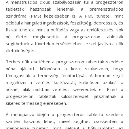
A menstruációs ciklus szabályozásán túl a progeszteron
tabletták hasznosak lehetnek a premenstruációs
szindróma (PMS) kezelésében is. A PMS tünetei, mint
például a hangulati ingadozások, feszültség, depresszió, és
fizikai tünetek, mint a puffadás vagy az emlőfeszülés, sok
nő életét megkeserítik. A progeszteron tabletták
segíthetnek a tünetek mérséklésében, ezzel javítva a nők
életminőségét.
Terhes nők esetében a progeszteron tabletták szedése
néha ajánlott, különösen a korai szakaszban, hogy
támogassák a terhesség fenntartását. A hormon segít
megelőzni a vetélés kockázatát, különösen azoknál a
nőknél, akik múltban vetélést szenvedtek el. Ezért a
progeszteron tabletták kulcsszerepet játszhatnak a
sikeres terhesség elérésében.
A menopauza idején a progeszteron tabletta szedése
szintén hasznos lehet, mivel segíthet csökkenteni a
menopauza tüneteit, mint például a hőhullámokat, az