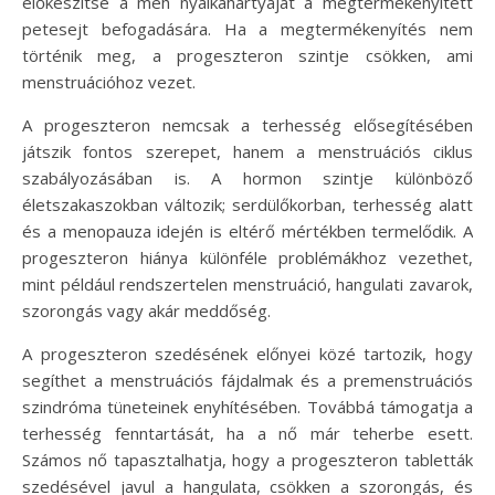
előkészítse a méh nyálkahártyáját a megtermékenyített
petesejt befogadására. Ha a megtermékenyítés nem
történik meg, a progeszteron szintje csökken, ami
menstruációhoz vezet.
A progeszteron nemcsak a terhesség elősegítésében
játszik fontos szerepet, hanem a menstruációs ciklus
szabályozásában is. A hormon szintje különböző
életszakaszokban változik; serdülőkorban, terhesség alatt
és a menopauza idején is eltérő mértékben termelődik. A
progeszteron hiánya különféle problémákhoz vezethet,
mint például rendszertelen menstruáció, hangulati zavarok,
szorongás vagy akár meddőség.
A progeszteron szedésének előnyei közé tartozik, hogy
segíthet a menstruációs fájdalmak és a premenstruációs
szindróma tüneteinek enyhítésében. Továbbá támogatja a
terhesség fenntartását, ha a nő már teherbe esett.
Számos nő tapasztalhatja, hogy a progeszteron tabletták
szedésével javul a hangulata, csökken a szorongás, és