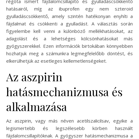
régóta ismert fájdalomcsillapító és gyulladáscsökkentő
hatásairól, míg az ibuprofen egy nem szteroid
gyulladáscsökkentő, amely szintén hatékonyan enyhíti a
fájdalmat és csökkenti a gyulladást. A választás során
figyelembe kell venni a különböző mellékhatásokat, az
adagolást és a lehetséges kölcsönhatásokat más
gyógyszerekkel. Ezen információk birtokában könnyebben
hozhatjuk meg a számunkra legmegfelelőbb döntést, és
elkerülhetjük az esetleges kellemetlenségeket.
Az aszpirin
hatásmechanizmusa és
alkalmazása
Az aszpirin, vagy más néven acetilszalicilsav, egyike a
legismertebb és legszélesebb körben használt
fájdalomcsillapítóknak. A gyógyszer hatásmechanizmusa a