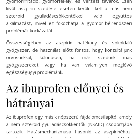
gyomorirritáció, gyomorfekély, és vérzési zavarok. Ezen
kívül aszpirin szedése esetén kerülni kell a más nem
szteroid gyulladáscsökkentőkkel való együttes
alkalmazást, mivel ez fokozhatja a gyomor-bélrendszeri
problémák kockázatát.
Összességében az aszpirin hatékony és sokoldalú
gyógyszer, de használat előtt fontos, hogy konzultáljunk
orvosunkkal, különösen, ha már szedünk más
gyógyszereket vagy ha van valamilyen meglévő
egészségügyi problémánk.
Az ibuprofen előnyei és
hátrányai
Az ibuprofen egy másik népszerű fájdalomcsillapító, amely
a nem szteroid gyulladáscsökkentők (NSAID) csoportjába
tartozik. Hatásmechanizmusa hasonló az aszpirinéhoz,