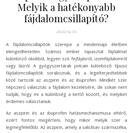
Melyik a hatékonyabb
fájdalomcsillapító?
2025.04.30.
A fájdalomcsillapítók szerepe a mindennapi életben
elengedhetetlen. Számos ember tapasztal fájdalmat
különböző okokból, legyen szó fejfájásról, izomfájdalomról
vagy lázról. A gyógyszertárak polcain különböző típusú
fájdalomcsillapítók sorakoznak, és a legelterjedtebbek
közé tartozik az aszpirin és az ibuprofen. Mindkét szer
népszerű választás a fájdalom kezelésére, de sokan nem
tudják, hogy mi a különbség a kettő között, és melyiket
érdemes választaniuk.
Az aszpirin és az ibuprofen hatásmechanizmusa eltérő,
ezért fontos megérteni, hogy mikor melyik szer a
legmegfelelőbb. Az aszpirin, amely a salicilsav származéka,