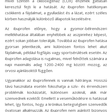
mivel szintén a ciklooxigénáz (COX) enzimek gátlásán
keresztül fejti ki a hatását. Az ibuprofen hatékonyan
csökkenti a fájdalmat, a gyulladást és a lázat, ezért széles
körben használják különböző állapotok kezelésére.
Az ibuprofen előnye, hogy a gyomor-bélrendszeri
mellékhatásai általában enyhébbek az aszpirinhez képest,
ezért sokan jobban tolerálják. Továbbá az ibuprofen hatása
gyorsan jelentkezik, ami különösen fontos lehet akut
fájdalmak, például fogfájás vagy sportsérülések esetén. Az
ibuprofen adagolása is rugalmas, mivel felnőttek számára a
napi maximális adag 1200-2400 mg között mozog, az
orvosi ajánlásoktól függően.
Ugyanakkor az ibuprofennek is vannak hátrányai. Hosszú
távú használata esetén fokozhatja a szív- és érrendszeri
problémák kockázatát, különösen azoknál, akik már
szenvednek ezektől. Emellett a veseműködésre is hatással
lehet, így fontos, hogy a krónikus betegségben szenvedők
óvatosan alkalmazzák. Az ibuprofen nem ajánlott bizonyos