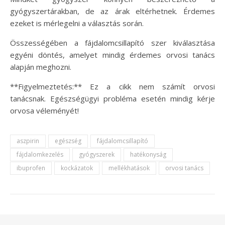
gyógyszertárakban, de az árak eltérhetnek. Érdemes
ezeket is mérlegelni a választás során.
Összességében a fájdalomcsillapító szer kiválasztása
egyéni döntés, amelyet mindig érdemes orvosi tanács
alapján meghozni.
**Figyelmeztetés:** Ez a cikk nem számít orvosi
tanácsnak. Egészségügyi probléma esetén mindig kérje
orvosa véleményét!
aszpirin
egészség
fájdalomcsillapító
fájdalomkezelés
gyógyszerek
hatékonyság
ibuprofen
kockázatok
mellékhatások
orvosi tanács