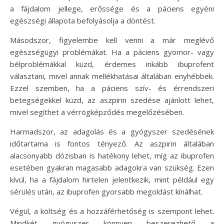
a fájdalom jellege, erőssége és a páciens egyéni
egészségi állapota befolyásolja a döntést.
Másodszor, figyelembe kell venni a már meglévő
egészségügyi problémákat. Ha a páciens gyomor- vagy
bélproblémákkal küzd, érdemes inkább ibuprofent
választani, mivel annak mellékhatásai általában enyhébbek.
Ezzel szemben, ha a páciens szív- és érrendszeri
betegségekkel küzd, az aszpirin szedése ajánlott lehet,
mivel segíthet a vérrögképződés megelőzésében.
Harmadszor, az adagolás és a gyógyszer szedésének
időtartama is fontos tényező. Az aszpirin általában
alacsonyabb dózisban is hatékony lehet, míg az ibuprofen
esetében gyakran magasabb adagokra van szükség. Ezen
kívül, ha a fájdalom hirtelen jelentkezik, mint például egy
sérülés után, az ibuprofen gyorsabb megoldást kínálhat.
Végül, a költség és a hozzáférhetőség is szempont lehet.
Mindkét gyógyszer könnyen beszerezhető a