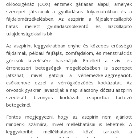
ciklooxigénáz (COX) enzimek gátlásán alapul, amelyek
szerepet játszanak a gyulladásos folyamatokban és a
fájdalomérzékelésben. Az aszpirin a fájdalomcsillapító
hatás mellett gyulladáscsökkentő és lázcsillapító
tulajdonságokkal is bír.
Az aszpirint leggyakrabban enyhe és közepes erősségű
fájdalmak, például fejfájás, izomfájdalom, és menstruációs
görcsök kezelésére használják. Emellett a szív- és
érrendszeri betegségek megelőzésében is szerepet
játszhat, mivel gátolja a vérlemezke-aggregációt,
csökkentve ezzel a vérrögképződés kockázatát. Az
orvosok gyakran javasolják a napi alacsony dózisú aszpirin
szedését bizonyos kockázati csoportba tartozó
betegeknél.
Fontos megjegyezni, hogy az aszpirin nem ajánlott
mindenki számára, mivel mellékhatásai is lehetnek. A
leggyakoribb mellékhatások közé tartozik a