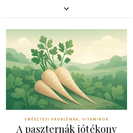
,
EMÉSZTÉSI PROBLÉMÁK
VITAMINOK
A paszternák jótékony