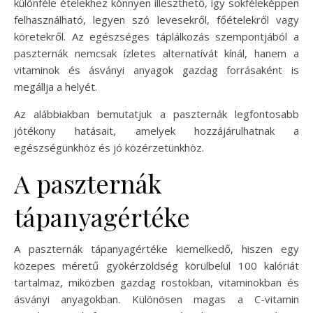
különféle ételekhez könnyen illeszthető, így sokféleképpen
felhasználható, legyen szó levesekről, főételekről vagy
köretekről. Az egészséges táplálkozás szempontjából a
paszternák nemcsak ízletes alternatívát kínál, hanem a
vitaminok és ásványi anyagok gazdag forrásaként is
megállja a helyét.
Az alábbiakban bemutatjuk a paszternák legfontosabb
jótékony hatásait, amelyek hozzájárulhatnak a
egészségünkhöz és jó közérzetünkhöz.
A paszternák
tápanyagértéke
A paszternák tápanyagértéke kiemelkedő, hiszen egy
közepes méretű gyökérzöldség körülbelül 100 kalóriát
tartalmaz, miközben gazdag rostokban, vitaminokban és
ásványi anyagokban. Különösen magas a C-vitamin