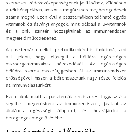
szervezet védekezőképességének javításához, különösen
a téli hónapokban, amikor a megfázásos megbetegedések
száma megnő. Ezen kívül a paszternákban található egyéb
vitaminok és ásványi anyagok, mint például a B-vitaminok
és a cink, szintén hozzájárulnak az immunrendszer
megfelelő működéséhez.
A paszternák emellett prebiotikumként is funkcionál, ami
azt jelenti, hogy elősegíti a bélflóra egészséges
mikroorganizmusainak növekedését. Az egészséges
bélflóra szoros összefüggésben áll az immunrendszer
erősségével, hiszen a bélrendszerünk nagy része felelős
az immunválaszunkért.
Ezen okok miatt a paszternák rendszeres fogyasztása
segíthet megerősíteni az immunrendszert, javítani az
általános egészségi állapotot, és hozzájárulni a
betegségek megelőzéséhez.