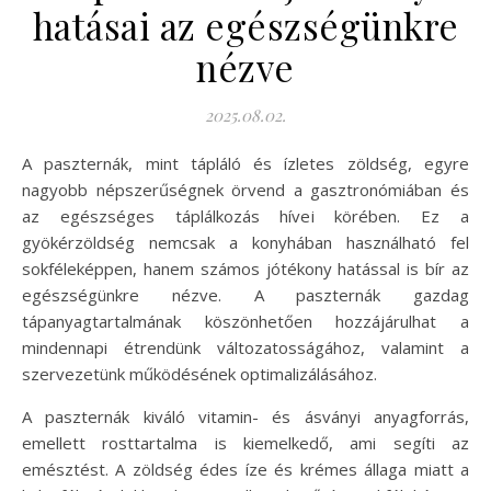
hatásai az egészségünkre
nézve
2025.08.02.
A paszternák, mint tápláló és ízletes zöldség, egyre
nagyobb népszerűségnek örvend a gasztronómiában és
az egészséges táplálkozás hívei körében. Ez a
gyökérzöldség nemcsak a konyhában használható fel
sokféleképpen, hanem számos jótékony hatással is bír az
egészségünkre nézve. A paszternák gazdag
tápanyagtartalmának köszönhetően hozzájárulhat a
mindennapi étrendünk változatosságához, valamint a
szervezetünk működésének optimalizálásához.
A paszternák kiváló vitamin- és ásványi anyagforrás,
emellett rosttartalma is kiemelkedő, ami segíti az
emésztést. A zöldség édes íze és krémes állaga miatt a