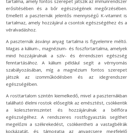
tartalma, amely fontos szerepet játszik az immunrendszer
erősítésében és a bőr egészségének megőrzésében.
Emellett a paszternák jelentős mennyiségű K-vitamint is
tartalmaz, amely hozzájárul a csontok egészségéhez és a
véralvadáshoz.
A paszternák ásványi anyag tartalma is figyelemre méltó.
Magas a kálium-, magnézium- és foszfortartalma, amelyek
mind hozzájárulnak a szív- és érrendszeri egészség
fenntartásához. A kálium például segít a vérnyomás
szabályozásában, míg a magnézium fontos szerepet
játszik az izomműködésben és az idegrendszer
egészségében.
A rosttartalom szintén kiemelkedő, mivel a paszternákban
található élelmi rostok elősegítik az emésztést, csökkentik
a koleszterinszintet és hozzájárulnak a bélflóra
egészségéhez. A rendszeres rostfogyasztás segíthet
megelőzni a székrekedést, csökkentheti a vastagbélrák
kockázatát, és támogatja az anyagcsere megfelelő