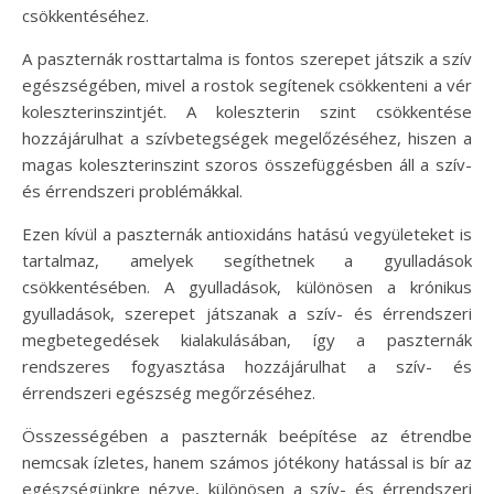
csökkentéséhez.
A paszternák rosttartalma is fontos szerepet játszik a szív
egészségében, mivel a rostok segítenek csökkenteni a vér
koleszterinszintjét. A koleszterin szint csökkentése
hozzájárulhat a szívbetegségek megelőzéséhez, hiszen a
magas koleszterinszint szoros összefüggésben áll a szív-
és érrendszeri problémákkal.
Ezen kívül a paszternák antioxidáns hatású vegyületeket is
tartalmaz, amelyek segíthetnek a gyulladások
csökkentésében. A gyulladások, különösen a krónikus
gyulladások, szerepet játszanak a szív- és érrendszeri
megbetegedések kialakulásában, így a paszternák
rendszeres fogyasztása hozzájárulhat a szív- és
érrendszeri egészség megőrzéséhez.
Összességében a paszternák beépítése az étrendbe
nemcsak ízletes, hanem számos jótékony hatással is bír az
egészségünkre nézve, különösen a szív- és érrendszeri