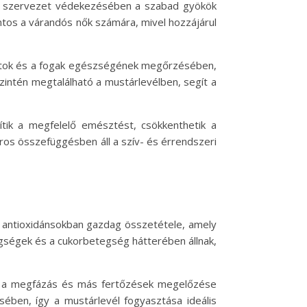
t a szervezet védekezésében a szabad gyökök
ontos a várandós nők számára, mivel hozzájárul
sontok és a fogak egészségének megőrzésében,
intén megtalálható a mustárlevélben, segít a
tik a megfelelő emésztést, csökkenthetik a
os összefüggésben áll a szív- és érrendszeri
z antioxidánsokban gazdag összetétele, amely
gségek és a cukorbetegség hátterében állnak,
tos a megfázás és más fertőzések megelőzése
ben, így a mustárlevél fogyasztása ideális