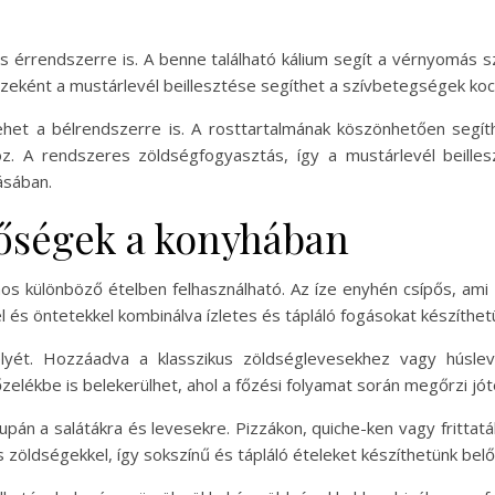
és érrendszerre is. A benne található kálium segít a vérnyomás 
részeként a mustárlevél beillesztése segíthet a szívbetegségek k
lehet a bélrendszerre is. A rosttartalmának köszönhetően segít
oz. A rendszeres zöldségfogyasztás, így a mustárlevél beill
ásában.
tőségek a konyhában
s különböző ételben felhasználható. Az íze enyhén csípős, ami 
l és öntetekkel kombinálva ízletes és tápláló fogásokat készíthet
lyét. Hozzáadva a klasszikus zöldséglevesekhez vagy húslev
zelékbe is belekerülhet, ahol a főzési folyamat során megőrzi jót
pán a salátákra és levesekre. Pizzákon, quiche-ken vagy frittatá
s zöldségekkel, így sokszínű és tápláló ételeket készíthetünk belő