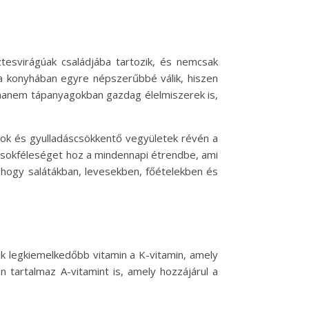
ztesvirágúak családjába tartozik, és nemcsak
 a konyhában egyre népszerűbbé válik, hiszen
k, hanem tápanyagokban gazdag élelmiszerek is,
nsok és gyulladáscsökkentő vegyületek révén a
a sokféleséget hoz a mindennapi étrendbe, ami
 hogy salátákban, levesekben, főételekben és
ik legkiemelkedőbb vitamin a K-vitamin, amely
 tartalmaz A-vitamint is, amely hozzájárul a