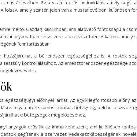
 a mustárlevélben. Ez a vitamin erős antioxidáns, amely segí
A folsav, amely szintén jelen van a mustárlevélben, különösen f
elemre méltó. Gazdag kalciumban, ami alapvető fontosságú a c
miai folyamatban részt vesz a szervezetben. A kálium, amely sz
égének fenntartásában.
n hozzájárulhat a bélrendszer egészségéhez is. A rostok segí
 a testsúly kontrollálásához. Az emésztőrendszer egészsége szor
megelőzésével is.
yök
 egészségügyi előnnyel járhat. Az egyik legfontosabb előny a
ladásos folyamatok számos krónikus betegség, például a szívbete
zzájárulhat e betegségek megelőzéséhez.
ványi anyagok erősítik az immunrendszert, ami különösen fon
xidánsok segítenek a szervezet védekezőképességének növelésé