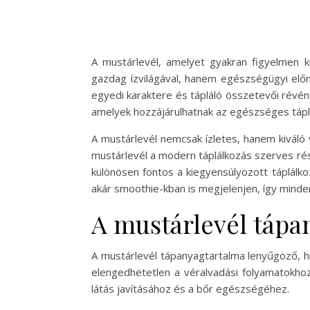
A mustárlevél, amelyet gyakran figyelmen kí
gazdag ízvilágával, hanem egészségügyi előn
egyedi karaktere és tápláló összetevői révén 
amelyek hozzájárulhatnak az egészséges tápl
A mustárlevél nemcsak ízletes, hanem kiváló 
mustárlevél a modern táplálkozás szerves rés
különösen fontos a kiegyensúlyozott táplálk
akár smoothie-kban is megjelenjen, így mind
A mustárlevél tápa
A mustárlevél tápanyagtartalma lenyűgöző, hi
elengedhetetlen a véralvadási folyamatokhoz
látás javításához és a bőr egészségéhez.