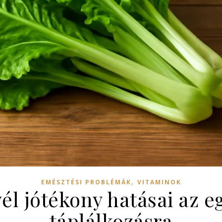
,
EMÉSZTÉSI PROBLÉMÁK
VITAMINOK
él jótékony hatásai az e
táplálkozásra