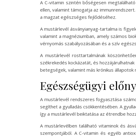
A C-vitamin szintén bőségesen megtalálható
ellen, valamint támogatja az immunrendszert. 
a magzat egészséges fejlődéséhez.
A mustárlevél ásványianyag-tartalma is figy
valamint a magnéziumban, amely számos bioké
vérnyomás szabályozásában és a szív egészs
A mustárlevél rosttartalmának köszönhetőe
székrekedés kockázatát, és hozzájárulhatnak
betegségek, valamint más krónikus állapotok 
Egészségügyi előn
A mustárlevél rendszeres fogyasztása számos
segíthet a gyulladás csökkentésében. A gyul
így a mustárlevél beiktatása az étrendbe ho
A mustárlevélben található vitaminok és ás
szempontjából. A C-vitamin és egyéb antio