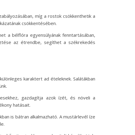
szabályozásában, míg a rostok csökkenthetik a
ockázatának csökkentésében.
het a bélflóra egyensúlyának fenntartásában,
esztése az étrendbe, segíthet a székrekedés
különleges karaktert ad ételeknek. Salátákban
ünk.
esekhez, gazdagítja azok ízét, és növeli a
ékony hatásait.
kban is bátran alkalmazható. A mustárlevél íze
le.