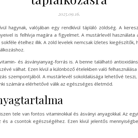
2025.09.16.
vül hagynak, valójában egy rendkívül tápláló zöldség. A keres
yeivel is felhívja magára a figyelmet. A mustárlevél használata
sokféle ételhez illik. A zöld levelek nemcsak ízletes kiegészítő
álkozáshoz.
vitamin- és ásványianyag-forrás is. A benne található antioxidá
zévé válhat. Ezen kívül a különböző ételekben való felhasználás
ozás szempontjából. A mustárlevél sokoldalúsága lehetővé teszi,
enki számára elérhetővé válik az egészséges életmód.
nyagtartalma
szen tele van fontos vitaminokkal és ásványi anyagokkal. Az egy
 és a csontok egészségéhez. Ezen kívül jelentős mennyiségben