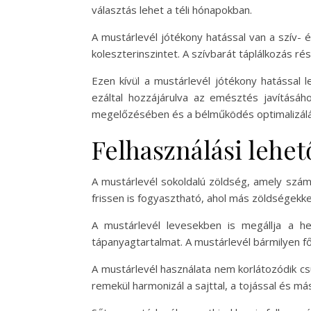
választás lehet a téli hónapokban.
A mustárlevél jótékony hatással van a szív- 
koleszterinszintet. A szívbarát táplálkozás 
Ezen kívül a mustárlevél jótékony hatással 
ezáltal hozzájárulva az emésztés javításáh
megelőzésében és a bélműködés optimalizál
Felhasználási lehe
A mustárlevél sokoldalú zöldség, amely számo
frissen is fogyasztható, ahol más zöldségekke
A mustárlevél levesekben is megállja a he
tápanyagtartalmat. A mustárlevél bármilyen fő
A mustárlevél használata nem korlátozódik csu
remekül harmonizál a sajttal, a tojással és má